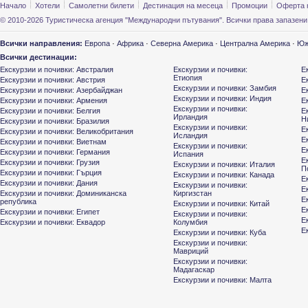
Начало
Хотели
Самолетни билети
Дестинация на месеца
Промоции
Оферта 
© 2010-2026 Туристическа агенция "Международни пътувания". Всички права запазени
Всички направления:
Европа
·
Африка
·
Северна Америка
·
Централна Америка
·
Юж
Всички дестинации:
Екскурзии и почивки: Австралия
Екскурзии и почивки:
Е
Етиопия
Екскурзии и почивки: Австрия
Е
Екскурзии и почивки: Замбия
Екскурзии и почивки: Азербайджан
Е
Екскурзии и почивки: Индия
Екскурзии и почивки: Армения
Е
Екскурзии и почивки:
Екскурзии и почивки: Белгия
Е
Ирландия
Н
Екскурзии и почивки: Бразилия
Екскурзии и почивки:
Е
Екскурзии и почивки: Великобритания
Исландия
Е
Екскурзии и почивки: Виетнам
Екскурзии и почивки:
Е
Екскурзии и почивки: Германия
Испания
Е
Екскурзии и почивки: Грузия
Екскурзии и почивки: Италия
П
Екскурзии и почивки: Гърция
Екскурзии и почивки: Канада
Е
Екскурзии и почивки: Дания
Екскурзии и почивки:
Е
Екскурзии и почивки: Доминиканска
Киргизстан
Е
република
Екскурзии и почивки: Китай
Е
Екскурзии и почивки: Египет
Екскурзии и почивки:
Е
Екскурзии и почивки: Еквадор
Колумбия
Е
Екскурзии и почивки: Куба
Екскурзии и почивки:
Мавриций
Екскурзии и почивки:
Мадагаскар
Екскурзии и почивки: Малта