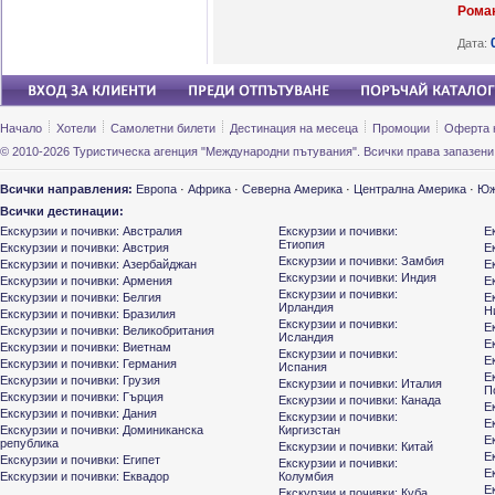
Роман
Дата:
Начало
Хотели
Самолетни билети
Дестинация на месеца
Промоции
Оферта 
© 2010-2026 Туристическа агенция "Международни пътувания". Всички права запазени
Всички направления:
Европа
·
Африка
·
Северна Америка
·
Централна Америка
·
Юж
Всички дестинации:
Екскурзии и почивки: Австралия
Екскурзии и почивки:
Е
Етиопия
Екскурзии и почивки: Австрия
Е
Екскурзии и почивки: Замбия
Екскурзии и почивки: Азербайджан
Е
Екскурзии и почивки: Индия
Екскурзии и почивки: Армения
Е
Екскурзии и почивки:
Екскурзии и почивки: Белгия
Е
Ирландия
Н
Екскурзии и почивки: Бразилия
Екскурзии и почивки:
Е
Екскурзии и почивки: Великобритания
Исландия
Е
Екскурзии и почивки: Виетнам
Екскурзии и почивки:
Е
Екскурзии и почивки: Германия
Испания
Е
Екскурзии и почивки: Грузия
Екскурзии и почивки: Италия
П
Екскурзии и почивки: Гърция
Екскурзии и почивки: Канада
Е
Екскурзии и почивки: Дания
Екскурзии и почивки:
Е
Екскурзии и почивки: Доминиканска
Киргизстан
Е
република
Екскурзии и почивки: Китай
Е
Екскурзии и почивки: Египет
Екскурзии и почивки:
Е
Екскурзии и почивки: Еквадор
Колумбия
Е
Екскурзии и почивки: Куба