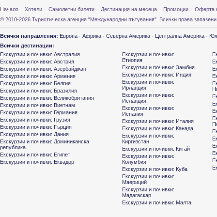
Начало
Хотели
Самолетни билети
Дестинация на месеца
Промоции
Оферта 
© 2010-2026 Туристическа агенция "Международни пътувания". Всички права запазени
Всички направления:
Европа
·
Африка
·
Северна Америка
·
Централна Америка
·
Юж
Всички дестинации:
Екскурзии и почивки: Австралия
Екскурзии и почивки:
Е
Етиопия
Екскурзии и почивки: Австрия
Е
Екскурзии и почивки: Замбия
Екскурзии и почивки: Азербайджан
Е
Екскурзии и почивки: Индия
Екскурзии и почивки: Армения
Е
Екскурзии и почивки:
Екскурзии и почивки: Белгия
Е
Ирландия
Н
Екскурзии и почивки: Бразилия
Екскурзии и почивки:
Е
Екскурзии и почивки: Великобритания
Исландия
Е
Екскурзии и почивки: Виетнам
Екскурзии и почивки:
Е
Екскурзии и почивки: Германия
Испания
Е
Екскурзии и почивки: Грузия
Екскурзии и почивки: Италия
П
Екскурзии и почивки: Гърция
Екскурзии и почивки: Канада
Е
Екскурзии и почивки: Дания
Екскурзии и почивки:
Е
Екскурзии и почивки: Доминиканска
Киргизстан
Е
република
Екскурзии и почивки: Китай
Е
Екскурзии и почивки: Египет
Екскурзии и почивки:
Е
Екскурзии и почивки: Еквадор
Колумбия
Е
Екскурзии и почивки: Куба
Екскурзии и почивки:
Мавриций
Екскурзии и почивки:
Мадагаскар
Екскурзии и почивки: Малта