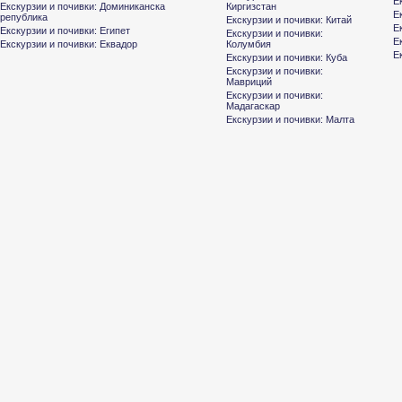
Е
Екскурзии и почивки: Доминиканска
Киргизстан
Е
република
Екскурзии и почивки: Китай
Е
Екскурзии и почивки: Египет
Екскурзии и почивки:
Е
Екскурзии и почивки: Еквадор
Колумбия
Е
Екскурзии и почивки: Куба
Екскурзии и почивки:
Мавриций
Екскурзии и почивки:
Мадагаскар
Екскурзии и почивки: Малта