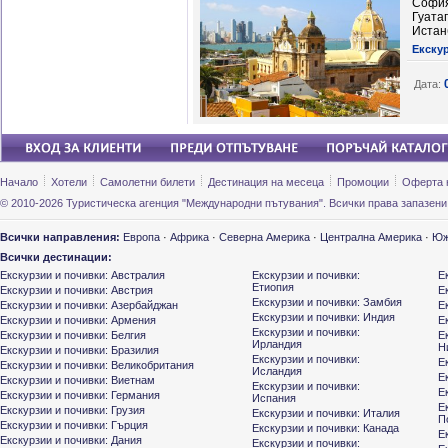
София
Гуата
Истан
Екску
Дата:
Начало
Хотели
Самолетни билети
Дестинация на месеца
Промоции
Оферта 
© 2010-2026 Туристическа агенция "Международни пътувания". Всички права запазени
Всички направления:
Европа
·
Африка
·
Северна Америка
·
Централна Америка
·
Юж
Всички дестинации:
Екскурзии и почивки: Австралия
Екскурзии и почивки:
Е
Етиопия
Екскурзии и почивки: Австрия
Е
Екскурзии и почивки: Замбия
Екскурзии и почивки: Азербайджан
Е
Екскурзии и почивки: Индия
Екскурзии и почивки: Армения
Е
Екскурзии и почивки:
Екскурзии и почивки: Белгия
Е
Ирландия
Н
Екскурзии и почивки: Бразилия
Екскурзии и почивки:
Е
Екскурзии и почивки: Великобритания
Исландия
Е
Екскурзии и почивки: Виетнам
Екскурзии и почивки:
Е
Екскурзии и почивки: Германия
Испания
Е
Екскурзии и почивки: Грузия
Екскурзии и почивки: Италия
П
Екскурзии и почивки: Гърция
Екскурзии и почивки: Канада
Е
Екскурзии и почивки: Дания
Екскурзии и почивки: