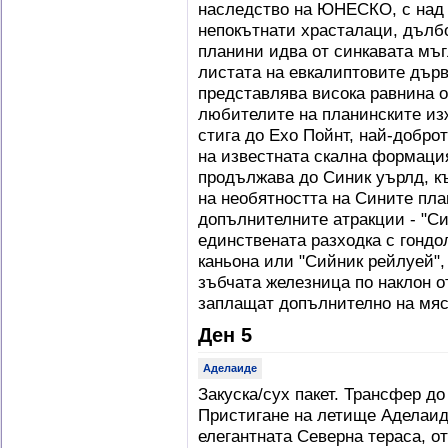
наследство на ЮНЕСКО, с над 
непокътнати храсталаци, дълбо
планини идва от синкавата мъг
листата на евкалиптовите дърве
представлява висока равнина о
любителите на планинските изж
стига до Ехо Пойнт, най-добро
на известната скална формац
продължава до Синик уърлд, к
на необятността на Сините пла
допълнителните атракции - "Си
единствената разходка с гондо
каньона или "Сийник рейлуей",
зъбчата железница по наклон от
заплащат допълнително на мяс
Ден 5
Аделаиде
Закуска/сух пакет. Трансфер д
Пристигане на летище Аделаид
елегантната Северна тераса, о