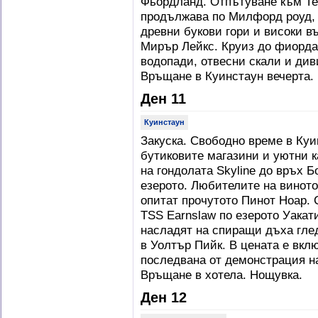
Фьордланд. Отпътуване към Те 
продължава по Милфорд роуд, 
древни букови гори и високи в
Мирър Лейкс. Круиз до фиорд
водопади, отвесни скали и ди
Връщане в Куинстаун вечерта.
Ден 11
Куинстаун
Закуска. Свободно време в Куин
бутиковите магазини и уютни к
на гондолата Skyline до връх Б
езерото. Любителите на виното
опитат прочутото Пинот Ноар. 
TSS Earnslaw по езерото Уакати
насладят на спиращи дъха гле
в Уолтър Пийк. В цената е вкл
последвана от демонстрация н
Връщане в хотела. Нощувка.
Ден 12