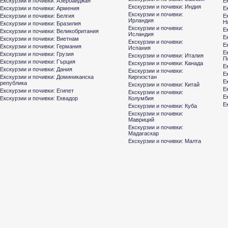
Екскурзии и почивки: Азербайджан
Е
Екскурзии и почивки: Индия
Екскурзии и почивки: Армения
Е
Екскурзии и почивки:
Екскурзии и почивки: Белгия
Е
Ирландия
Н
Екскурзии и почивки: Бразилия
Екскурзии и почивки:
Е
Екскурзии и почивки: Великобритания
Исландия
Е
Екскурзии и почивки: Виетнам
Екскурзии и почивки:
Е
Екскурзии и почивки: Германия
Испания
Е
Екскурзии и почивки: Грузия
Екскурзии и почивки: Италия
П
Екскурзии и почивки: Гърция
Екскурзии и почивки: Канада
Е
Екскурзии и почивки: Дания
Екскурзии и почивки:
Е
Екскурзии и почивки: Доминиканска
Киргизстан
Е
република
Екскурзии и почивки: Китай
Е
Екскурзии и почивки: Египет
Екскурзии и почивки:
Е
Екскурзии и почивки: Еквадор
Колумбия
Е
Екскурзии и почивки: Куба
Екскурзии и почивки:
Мавриций
Екскурзии и почивки:
Мадагаскар
Екскурзии и почивки: Малта