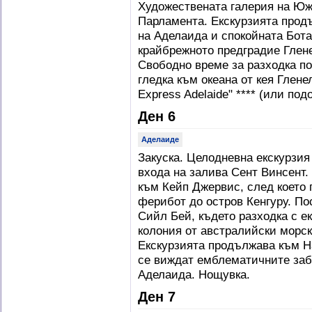
Художествената галерия на Юж
Парламента. Екскурзията прод
на Аделаида и спокойната Бота
крайбрежното предградие Глене
Свободно време за разходка по
гледка към океана от кея Гленел
Express Adelaide" **** (или под
Ден 6
Аделаиде
Закуска. Целодневна екскурзия
входа на залива Сент Винсент.
към Кейп Джервис, след което 
ферибот до остров Кенгуру. П
Сийл Бей, където разходка с е
колония от австралийски морск
Екскурзията продължава към Н
се виждат емблематичните заб
Аделаида. Нощувка.
Ден 7