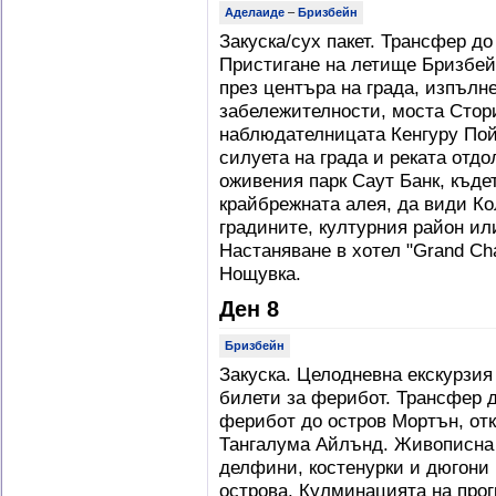
Аделаиде
–
Бризбейн
Закуска/сух пакет. Трансфер д
Пристигане на летище Бризбейн
през центъра на града, изпълн
забележителности, моста Стори
наблюдателницата Кенгуру Пой
силуета на града и реката отд
оживения парк Саут Банк, къде
крайбрежната алея, да види Ко
градините, културния район ил
Настаняване в хотел "Grand Chan
Нощувка.
Ден 8
Бризбейн
Закуска. Целодневна екскурзия
билети за ферибот. Трансфер 
ферибот до остров Мортън, отк
Тангалума Айлънд. Живописна 
делфини, костенурки и дюгони 
острова. Кулминацията на про