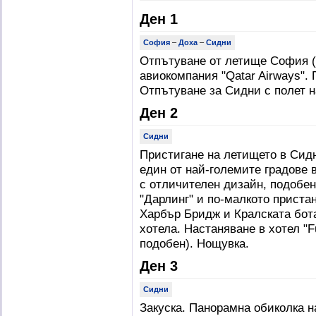
Ден 1
София
–
Доха
–
Сидни
Отпътуване от летище София (Т
авиокомпания "Qatar Airways".
Отпътуване за Сидни с полет н
Ден 2
Сидни
Пристигане на летището в Сид
един от най-големите градове 
с отличителен дизайн, подобе
"Дарлинг" и по-малкото пристан
Харбър Бридж и Кралската бот
хотела. Настаняване в хотел "Fu
подобен). Нощувка.
Ден 3
Сидни
Закуска. Панорамна обиколка н