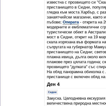
известна с прозвището си "Ска
пристанището в Сидни, популяр
гледка към моста Харбър, с ра
занаятчийски магазини, както 
пъбове;
Операта
- открита на 2
модерните и емблематични сгр
туристически обект в Австрал
мост в Сидни, открит на 19 март
скала изрязана във формата на
съпругата на губернатор Макку
пристанището на Сидни; свето
плажна ивица, дълга около ки
плажове през цялата година; с
прозвището "дупката" със спи
На обяд панорамна обиколка с 
пристанище с включен обяд на
Ден 4
Сидни
Закуска. Целодневна екскурзия
величествена природна местнос