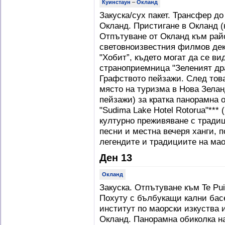
Куинстаун
–
Окланд
Закуска/сух пакет. Трансфер до
Окланд. Пристигане в Окланд (
Отпътуване от Окланд към рай
световноизвестния филмов дек
"Хобит”, където могат да се в
страноприемница "Зеленият др
Графството пейзажи. След тов
място на туризма в Нова Зела
пейзажи) за кратка панорамна о
"Sudima Lake Hotel Rotorua"*** 
културно преживяване с тради
песни и местна вечеря ханги, п
легендите и традициите на мао
Ден 13
Окланд
Закуска. Отпътуване към Te Pui
Похуту с бълбукащи кални бас
институт по маорски изкуства и
Окланд. Панорамна обиколка на