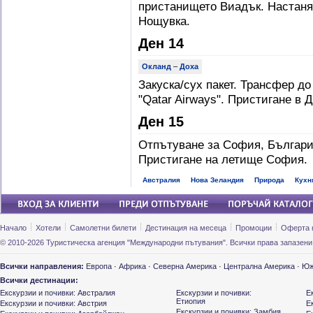
пристанището Виадък. Настанява
Нощувка.
Ден 14
Окланд
–
Доха
Закуска/сух пакет. Трансфер д
"Qatar Airways". Пристигане в Д
Ден 15
Отпътуване за София, България 
Пристигане на летище София.
Австралия
Нова Зеландия
Природа
Кухн
Начало
Хотели
Самолетни билети
Дестинация на месеца
Промоции
Оферта 
© 2010-2026 Туристическа агенция "Международни пътувания". Всички права запазени
Всички направления:
Европа
·
Африка
·
Северна Америка
·
Централна Америка
·
Юж
Всички дестинации:
Екскурзии и почивки: Австралия
Екскурзии и почивки:
Е
Етиопия
Екскурзии и почивки: Австрия
Е
Екскурзии и почивки: Замбия