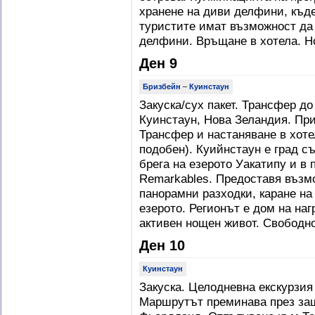
хранене на диви делфини, къд
туристите имат възможност да
делфини. Връщане в хотела. Н
Ден 9
Бризбейн
–
Куинстаун
Закуска/сух пакет. Трансфер д
Куинстаун, Нова Зеландия. При
Трансфер и настаняване в хотел
подобен). Куийнстаун е град с
брега на езерото Уакатипу и в
Remarkables. Предоставя възмо
панорамни разходки, каране на
езерото. Регионът е дом на на
активен нощен живот. Свободн
Ден 10
Куинстаун
Закуска. Целодневна екскурзи
Маршрутът преминава през за