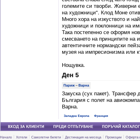
големите си творби. Живерни е
на художници“. Клод Моне отив
Много хора на изкуството и най
художници и поклонници на им
Така постепенно се оформя нов
смесването на принципите на 
автентичните нормандски пейз
музея на импресионизма или к
Нощувка.
Ден 5
Париж
–
Варна
Закуска (сух пакет). Трансфер
България с полет на авиокомпа
Варна.
Западна Европа
Франция
Начало
Хотели
Самолетни билети
Дестинация на месеца
Промоции
Оферта 