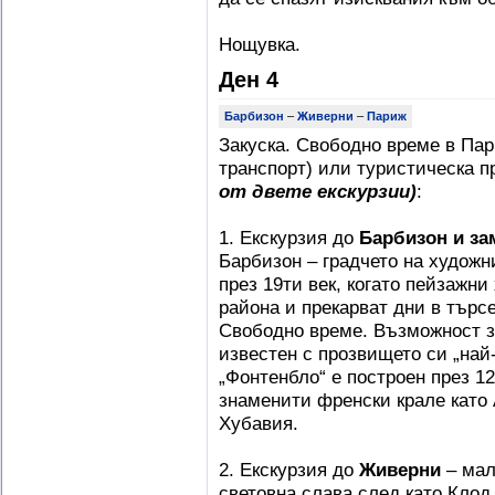
Нощувка.
Ден 4
Барбизон
–
Живерни
–
Париж
Закуска. Свободно време в Пар
транспорт) или туристическа п
от двете екскурзии)
:
1. Екскурзия до
Барбизон и з
Барбизон – градчето на худож
през 19ти век, когато пейзажни
района и прекарват дни в търс
Свободно време. Възможност 
известен с прозвището си „най
„Фонтенбло“ е построен през 12
знаменити френски крале като А
Хубавия.
2. Екскурзия до
Живерни
– мал
световна слава след като Клод