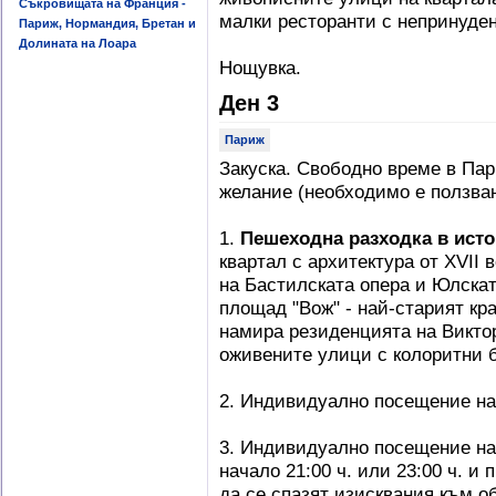
Съкровищата на Франция -
малки ресторанти с непринуде
Париж, Нормандия, Бретан и
Долината на Лоара
Нощувка.
Ден 3
Париж
Закуска. Свободно време в Пар
желание (необходимо е ползван
1.
Пешеходна разходка в исто
квартал с архитектура от ХVІІ 
на Бастилската опера и Юлскат
площад "Вож" - най-старият кр
намира резиденцията на Виктор
оживените улици с колоритни 
2. Индивидуално посещение н
3. Индивидуално посещение н
начало 21:00 ч. или 23:00 ч. и
да се спазят изисквания към о