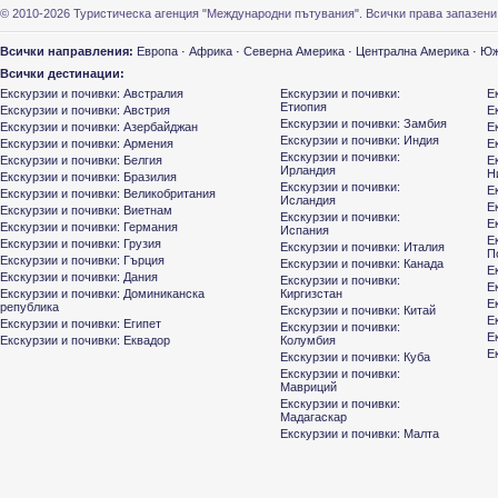
© 2010-2026 Туристическа агенция "Международни пътувания". Всички права запазени
Всички направления:
Европа
·
Африка
·
Северна Америка
·
Централна Америка
·
Юж
Всички дестинации:
Екскурзии и почивки: Австралия
Екскурзии и почивки:
Е
Етиопия
Екскурзии и почивки: Австрия
Е
Екскурзии и почивки: Замбия
Екскурзии и почивки: Азербайджан
Е
Екскурзии и почивки: Индия
Екскурзии и почивки: Армения
Е
Екскурзии и почивки:
Екскурзии и почивки: Белгия
Е
Ирландия
Н
Екскурзии и почивки: Бразилия
Екскурзии и почивки:
Е
Екскурзии и почивки: Великобритания
Исландия
Е
Екскурзии и почивки: Виетнам
Екскурзии и почивки:
Е
Екскурзии и почивки: Германия
Испания
Е
Екскурзии и почивки: Грузия
Екскурзии и почивки: Италия
П
Екскурзии и почивки: Гърция
Екскурзии и почивки: Канада
Е
Екскурзии и почивки: Дания
Екскурзии и почивки:
Е
Екскурзии и почивки: Доминиканска
Киргизстан
Е
република
Екскурзии и почивки: Китай
Е
Екскурзии и почивки: Египет
Екскурзии и почивки:
Е
Екскурзии и почивки: Еквадор
Колумбия
Е
Екскурзии и почивки: Куба
Екскурзии и почивки:
Мавриций
Екскурзии и почивки:
Мадагаскар
Екскурзии и почивки: Малта