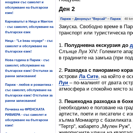
нощувки със самолет и
обслужване на български
Ден 2
език!
Париж
–
Дворецът "Версай"
–
Париж
40 k
Карнавалът в Ница и Мантон
Закуска. Свободно време в Пар
- със самолет, обслужване на
транспорт или туристическа пр
български език
Ница - "Le beau voyage" - със
1.
Полудневна екскурзия до
д
самолет и обслужване на
Слънце Луи ХІV: Големите апар
български език!
в градините на замъка (при п
Нова година в Париж - със
самолет, обслужване на
2.
Разходка с панорамно кора
български език! Отстъпки за
острови
Ла Сите
, на който е о
ранни записвания!
Луи
– по-малкият от двата ос
Париж - любов и романтика -
атмосфера и спокойно място за
със самолет, обслужване на
български език! Отстъпки за
3.
Пешеходна разходка в бох
ранни записвания!
(необходимо е ползване на гра
Почивка на ФРЕНСКАТА
артисти, поети и писатели с и
РИВИЕРА - със самолет и
хълма Монмартр с базиликата 
обслужване на български
"Тертр", кабарето „Мулен Руж",
език!
живописните улици на квартал