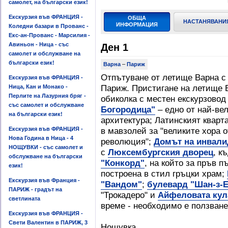
самолет, на български език!
Екскурзия във ФРАНЦИЯ -
ОБЩА
НАСТАНЯВАНИ
ИНФОРМАЦИЯ
Коледни базари в Прованс -
Екс-ан-Прованс - Марсилия -
Авиньон - Ница - със
Ден 1
самолет и обслужване на
български език!
Варна
–
Париж
Отпътуване от летище Варна с 
Екскурзия във ФРАНЦИЯ -
Париж. Пристигане на летище 
Ница, Кан и Монако -
Перлите на Лазурния бряг -
обиколка с местен екскурзовод
със самолет и обслужване
Богородица"
– едно от най-ве
на български език!
архитектура; Латинският кварт
Екскурзия във ФРАНЦИЯ -
в мавзолей за "великите хора 
Нова Година в Ница - 4
революция";
Домът на инвали
НОЩУВКИ - със самолет и
с
Люксембургския дворец
, к
обслужване на български
"Конкорд"
, на който за пръв п
език!
построена в стил гръцки храм;
Екскурзия във Франция -
"Вандом"
;
булевард "Шан-з-
ПАРИЖ - градът на
"Трокадеро" и
Айфеловата кул
светлината
време - необходимо е ползване 
Екскурзия във ФРАНЦИЯ -
Свети Валентин в ПАРИЖ, 3
Нощувка.