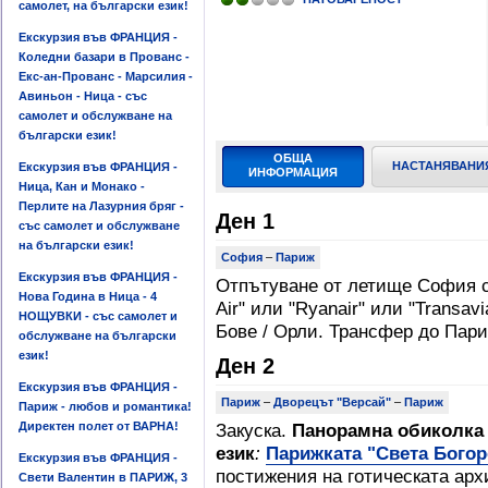
самолет, на български език!
Екскурзия във ФРАНЦИЯ -
Коледни базари в Прованс -
Екс-ан-Прованс - Марсилия -
Авиньон - Ница - със
самолет и обслужване на
български език!
ОБЩА
НАСТАНЯВАНИ
Екскурзия във ФРАНЦИЯ -
ИНФОРМАЦИЯ
Ница, Кан и Монако -
Перлите на Лазурния бряг -
Ден 1
със самолет и обслужване
на български език!
София
–
Париж
Екскурзия във ФРАНЦИЯ -
Отпътуване от летище София с
Нова Година в Ница - 4
Air" или "Ryanair" или "Transa
НОЩУВКИ - със самолет и
Бове / Орли. Трансфер до Пари
обслужване на български
език!
Ден 2
Екскурзия във ФРАНЦИЯ -
Париж
–
Дворецът "Версай"
–
Париж
Париж - любов и романтика!
Директен полет от ВАРНА!
Закуска.
Панорамна обиколка
език
:
Парижката "Света Бого
Екскурзия във ФРАНЦИЯ -
постижения на готическата арх
Свети Валентин в ПАРИЖ, 3