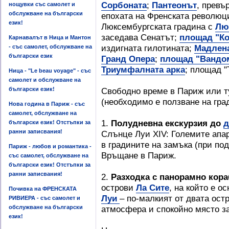
Сорбоната
;
Пантеонът
, превъ
нощувки със самолет и
обслужване на български
епохата на Френската революц
език!
Люксембургската градина с
Лю
заседава Сенатът;
площад "К
Карнавалът в Ница и Мантон
издигната гилотината;
Мадлен
- със самолет, обслужване на
български език
Гранд Опера
;
площад "Вандо
Триумфалната арка
; площад "
Ница - "Le beau voyage" - със
самолет и обслужване на
български език!
Свободно време в Париж или т
(необходимо е ползване на град
Нова година в Париж - със
самолет, обслужване на
1.
Полудневна екскурзия до
д
български език! Отстъпки за
ранни записвания!
Слънце Луи ХІV: Големите апар
в градините на замъка (при по
Париж - любов и романтика -
Връщане в Париж.
със самолет, обслужване на
български език! Отстъпки за
ранни записвания!
2.
Разходка с панорамно кора
острови
Ла Сите
, на който е о
Почивка на ФРЕНСКАТА
Луи
– по-малкият от двата ос
РИВИЕРА - със самолет и
обслужване на български
атмосфера и спокойно място з
език!