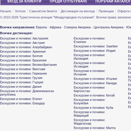
Начало
Хотели
Самолетни билети
Дестинация на месеца
Промоции
Оферта 
© 2010-2026 Туристическа агенция "Международни пътувания". Всички права запазени
Всички направления:
Европа
·
Африка
·
Северна Америка
·
Централна Америка
·
Юж
Всички дестинации:
Екскурзии и почивки: Австралия
Екскурзии и почивки:
Е
Етиопия
Екскурзии и почивки: Австрия
Е
Екскурзии и почивки: Замбия
Екскурзии и почивки: Азербайджан
Е
Екскурзии и почивки: Индия
Екскурзии и почивки: Армения
Е
Екскурзии и почивки:
Екскурзии и почивки: Белгия
Е
Ирландия
Н
Екскурзии и почивки: Бразилия
Екскурзии и почивки:
Е
Екскурзии и почивки: Великобритания
Исландия
Е
Екскурзии и почивки: Виетнам
Екскурзии и почивки:
Е
Екскурзии и почивки: Германия
Испания
Е
Екскурзии и почивки: Грузия
Екскурзии и почивки: Италия
П
Екскурзии и почивки: Гърция
Екскурзии и почивки: Канада
Е
Екскурзии и почивки: Дания
Екскурзии и почивки:
Е
Екскурзии и почивки: Доминиканска
Киргизстан
Е
република
Екскурзии и почивки: Китай
Е
Екскурзии и почивки: Египет
Екскурзии и почивки:
Е
Екскурзии и почивки: Еквадор
Колумбия
Е
Екскурзии и почивки: Куба
Екскурзии и почивки:
Мавриций
Екскурзии и почивки:
Мадагаскар
Екскурзии и почивки: Малта