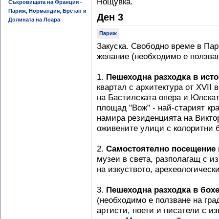
Нощувка.
Съкровищата на Франция -
Париж, Нормандия, Бретан и
Ден 3
Долината на Лоара
Париж
Закуска. Свободно време в Пар
желание (необходимо е ползван
1.
Пешеходна разходка в исто
квартал с архитектура от ХVІІ 
на Бастилската опера и Юлскат
площад "Вож" - най-старият кр
намира резиденцията на Виктор
оживените улици с колоритни 
2.
Самостоятелно посещение 
музеи в света, разполагащ с и
на изкуството, арехеологическ
3.
Пешеходна разходка в бох
(необходимо е ползване на гра
артисти, поети и писатели с и