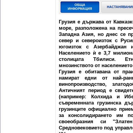
ОБЩА
НАСТАНЯВАНИ
ИНФОРМАЦИЯ
Грузия е държава от Кавказк
море, разположена на пресе
Западна Азия, но днес се п
север и североизток с Рус
югоизток с Азербайджан 
Населението ѝ е 3,7 милион
столицата Тбилиси. Етн
мнозинството от населението 
Грузия е обитавана от пра
намират едни от най-ран
винопроизводство, златод
Античният период е свидет
(например: Колхида и Иб
съвременната грузинска дъ
грузинците официално прием
за консолидирането им по
своеобразния си "Злате
Средновековието под управле