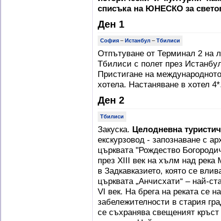
списъка на ЮНЕСКО за светов
Ден 1
София
–
Истанбул
–
Тбилиси
Отпътуване от Терминал 2 на 
Тбилиси с полет през Истанбул 
Пристигане на международното
хотела. Настаняване в хотел 4
Ден 2
Тбилиси
Закуска.
Целодневна туристич
екскурзовод - запознаване с ар
църквата "Рождество Богородич
през XIII век на хълм над река
в Задкавказието, която се влив
църквата „Анчисхати“ – най-ст
VI век. На брега на реката се 
забележителности в стария град
се съхранява свещеният кръст 