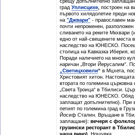
срещу допълнително заплащан
град
Уплисцихе
,
построен на ви
първото хилядолетие преди но
на
"Джвари"
- православен ман
почти непроменен, разположен
сливането на реките Мкхвари (и
едно от най-свещените места в 
наследство на ЮНЕСКО. Посещ
столица на Кавказка Иберия, 
Поради наличието на много ку
наричан „Втори Йерусалим“. П
„Светицховели
“
в Мцхета, по
Христовият хитон. Настоящата к
втората по големина църковна 
„Света Троица“ в Тбилиси. Цър
наследство на ЮНЕСКО. Обяд (
заплащат допълнително). При в
петият по големина град в Груз
Йосиф Сталин. Връщане в Тби
заплащане):
вечеря с фолкло
грузински ресторант в Тбилис
чаша вино).
Нощувка.