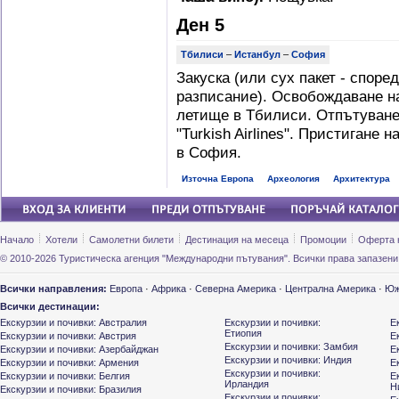
Ден 5
Тбилиси
–
Истанбул
–
София
Закуска (или сух пакет - споре
разписание). Освобождаване н
летище в Тбилиси. Отпътуване
"Turkish Airlines". Пристигане
в София.
Източна Европа
Археология
Архитектура
Начало
Хотели
Самолетни билети
Дестинация на месеца
Промоции
Оферта 
© 2010-2026 Туристическа агенция "Международни пътувания". Всички права запазени
Всички направления:
Европа
·
Африка
·
Северна Америка
·
Централна Америка
·
Юж
Всички дестинации:
Екскурзии и почивки: Австралия
Екскурзии и почивки:
Е
Етиопия
Екскурзии и почивки: Австрия
Е
Екскурзии и почивки: Замбия
Екскурзии и почивки: Азербайджан
Е
Екскурзии и почивки: Индия
Екскурзии и почивки: Армения
Е
Екскурзии и почивки:
Екскурзии и почивки: Белгия
Е
Ирландия
Н
Екскурзии и почивки: Бразилия
Екскурзии и почивки: