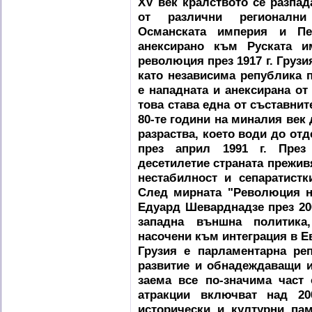
XV век кралството се разпа
от различни регионални
Османската империя и Пе
анексирано към Руската и
революция през 1917 г. Грузия
като независима република п
е нападната и анексирана от 
това става една от съставни
80-те години на миналия век
разраства, което води до от
през април 1991 г. През
десетилетие страната прежив
нестабилност и сепаратист
След мирната "Революция на
Едуард Шеварднадзе през 200
западна външна политика
насочени към интеграция в Е
Грузия е парламентарна ре
развитие и обнадеждаващи и
заема все по-значима част 
атракции включват над 20
исторически и културни пам