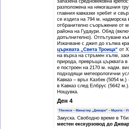
запазена средновековна крепо
разположена на някогашния гру
главния кавказки хребет и свъ
се издига на 794 м. надморска 
отбранително съоръжение от м
района на Гудаури. Обяд (вклю
допълнително). Отпътуване към
Изкачване с джип до хълма кра
църквата „Света Троица“
от X
на върха на стръмен хълм, зао
природа, превръща църквата в
е построен на 2170 м. надм. ви
подходящи метеорологични усл
Кавказ – връх Казбек (5054 м.)
в Кавказ след Елбрус (5642 м.
Нощувка.
Ден 4
Тбилиси
–
Манастир „Джвари”
–
Мцхета
–
У
Закуска. Свободно време в Тб
местен екскурзовод до Джвар