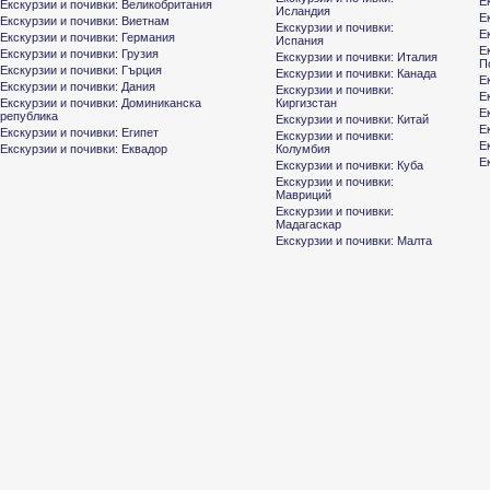
Е
Екскурзии и почивки: Великобритания
Исландия
Е
Екскурзии и почивки: Виетнам
Екскурзии и почивки:
Е
Екскурзии и почивки: Германия
Испания
Е
Екскурзии и почивки: Грузия
Екскурзии и почивки: Италия
П
Екскурзии и почивки: Гърция
Екскурзии и почивки: Канада
Е
Екскурзии и почивки: Дания
Екскурзии и почивки:
Е
Екскурзии и почивки: Доминиканска
Киргизстан
Е
република
Екскурзии и почивки: Китай
Е
Екскурзии и почивки: Египет
Екскурзии и почивки:
Е
Екскурзии и почивки: Еквадор
Колумбия
Е
Екскурзии и почивки: Куба
Екскурзии и почивки:
Мавриций
Екскурзии и почивки:
Мадагаскар
Екскурзии и почивки: Малта