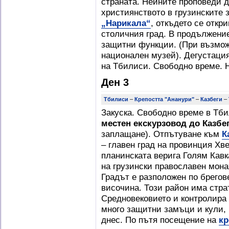
страната. Нейните проповеди д
християнството в грузинските 
„Нарикала“
, откъдето се откр
столичния град. В продължение
защитни функции. (При възмож
национален музей). Дегустация
на Тбилиси. Свободно време. 
Ден 3
Тбилиси
–
Крепостта "Ананури"
–
Казбеги
–
Закуска. Свободно време в Тб
местен екскурзовод до Казбе
заплащане). Отпътуване към
К
– главен град на провинция Хв
планинската верига Голям Кав
на грузински православен мона
Градът е разположен по брегове
височина. Този район има стра
Средновековието и контролира 
много защитни замъци и кули, 
днес. По пътя посещение на
кр