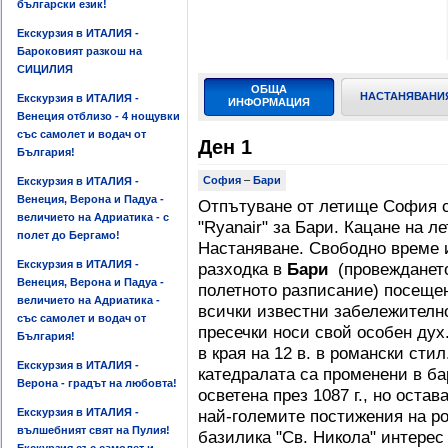
български език!
Екскурзия в ИТАЛИЯ -
Бароковият разкош на
СИЦИЛИЯ
ОБЩА
НАСТАНЯВАНИ
Екскурзия в ИТАЛИЯ -
ИНФОРМАЦИЯ
Венеция отблизо - 4 нощувки
със самолет и водач от
Ден 1
България!
София
–
Бари
Екскурзия в ИТАЛИЯ -
Венеция, Верона и Падуа -
Отпътуване от летище София с
величието на Адриатика - с
"Ryanair" за Бари. Кацане на л
полет до Бергамо!
Настаняване. Свободно време 
Екскурзия в ИТАЛИЯ -
разходка в
Бари
(провеждането
Венеция, Верона и Падуа -
полетното разписание) посеще
величието на Адриатика -
всички известни забележително
със самолет и водач от
пресечки носи свой особен дух
България!
в края на 12 в. в романски сти
Екскурзия в ИТАЛИЯ -
катедралата са променени в ба
Верона - градът на любовта!
осветена през 1087 г., но остав
Екскурзия в ИТАЛИЯ -
най-големите постижения на ро
вълшебният свят на Пулия!
базилика "Св. Никола" интерес