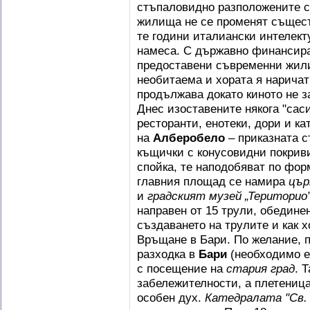
стъпаловидно разположените с
жилища не се променят съществ
те години италиански интелект
намеса. С държавно финансира
предоставени съвременни жили
необитаема и хората я наричат
продължава докато киното не з
Днес изоставените някога "саси
ресторанти, енотеки, дори и к
на
Алберобело
– приказната с
къщички с конусовидни покриви
спойка, те наподобяват по фор
главния площад се намира
цър
и
градският музей „Територио
направен от 15 трули, обедине
създаването на трулите и как х
Връщане в Бари. По желание, 
разходка в
Бари
(необходимо е 
с посещение на
стария град
. 
забележителности, а плетеница
особен дух.
Катедралата "Св.