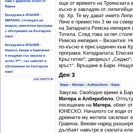
език с директен полет от
още от времето на Троянската в
Варна
късно е завладян от липигийцит
пр. Хр. Те му дават името Лип
Екскурзия в ИТАЛИЯ -
МИЛАНО, столицата на
Лече е преместен 3 км на север
модата, самолетна програма
на Западната Римска империя Л
с обслужване на български
Тотила. След това за пет стол
език!
Римска империя – Византия. Но
Екскурзия в ИТАЛИЯ -
по-късно е присъединен към К
Неапол, Капри и Кампания -
програма: Катедралата; Еписко
4 нощувки със закуски в
Кръстител“; дворецът „Седжо“; 
хотел 3*** - със самолет и
кръст“. Връщане в Бари. Нощув
обслужване на български
език!
Ден 3
Бари
–
Матера
–
Алберобело
–
Бари
Закуска. Свободно време в Ба
Матера и Алберобело.
Отпъту
посещение на
Матера
, обект о
ЮНЕСКО. Началото си води от 
древните му жители заселват е
Гравина. Векове наред разширяв
дълбаят навътре в скалата или