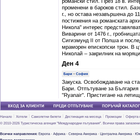
романски стил. През 18 в. инт
променени в бароков стил.
Бази
г., но остава незавършена до 11
постижения на романската архи
Никола" интерес представялват
Виварини от 1476 г., гробницат
Сигизмунд ІІ от Полша и послед
мраморен епископски трон. В ц
Николай – закрилник на моряци
Ден 4
Бари
–
София
Закуска. Освобождаване на ста
Бари. Отпътуване за България 
"Ryanair". Пристигане на лети
Начало
Хотели
Самолетни билети
Дестинация на месеца
Промоции
Оферта 
© 2010-2026 Туристическа агенция "Международни пътувания". Всички права запазени
Всички направления:
Европа
·
Африка
·
Северна Америка
·
Централна Америка
·
Юж