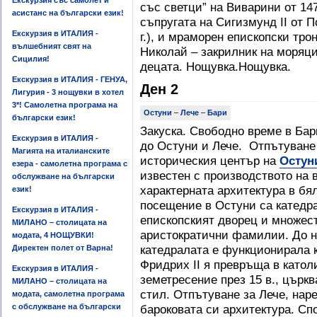
Екскурзия със самолет и
със светци” на Виварини от 147
асистанс на български език!
съпругата на Сигизмунд ІІ от 
Екскурзия в ИТАЛИЯ -
г.), и мраморен епископски тро
вълшебният свят на
Николай – закрилник на моряци
Сицилия!
децата. Нощувка.Нощувка.
Екскурзия в ИТАЛИЯ - ГЕНУА,
Ден 2
Лигурия - 3 нощувки в хотел
3*! Самолетна програма на
Остуни
–
Лече
–
Бари
български език!
Закуска. Свободно време в Бар
Екскурзия в ИТАЛИЯ -
до Остуни и Лече. Отпътуване
Магията на италианските
историческия център на
Остун
езера - самолетна програма с
известен с производството на в
обслужване на български
характерната архитектура в бя
език!
посещение в Остуни са катедра
Екскурзия в ИТАЛИЯ -
епископският дворец и множес
МИЛАНО – столицата на
аристократични фамилии. До н
модата, 4 НОЩУВКИ!
катедралата е функционирала к
Директен полет от Варна!
Фридрих II я превръща в катол
Екскурзия в ИТАЛИЯ -
земетресение през 15 в., църкв
МИЛАНО – столицата на
стил. Отпътуване за Лече, нар
модата, самолетна програма
с обслужване на български
бароковата си архитектура. Сп