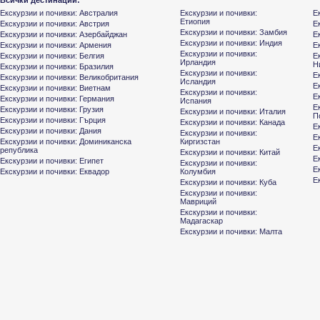
Всички дестинации:
Екскурзии и почивки: Австралия
Екскурзии и почивки:
Е
Етиопия
Екскурзии и почивки: Австрия
Е
Екскурзии и почивки: Замбия
Екскурзии и почивки: Азербайджан
Е
Екскурзии и почивки: Индия
Екскурзии и почивки: Армения
Е
Екскурзии и почивки:
Екскурзии и почивки: Белгия
Е
Ирландия
Н
Екскурзии и почивки: Бразилия
Екскурзии и почивки:
Е
Екскурзии и почивки: Великобритания
Исландия
Е
Екскурзии и почивки: Виетнам
Екскурзии и почивки:
Е
Екскурзии и почивки: Германия
Испания
Е
Екскурзии и почивки: Грузия
Екскурзии и почивки: Италия
П
Екскурзии и почивки: Гърция
Екскурзии и почивки: Канада
Е
Екскурзии и почивки: Дания
Екскурзии и почивки:
Е
Екскурзии и почивки: Доминиканска
Киргизстан
Е
република
Екскурзии и почивки: Китай
Е
Екскурзии и почивки: Египет
Екскурзии и почивки:
Е
Екскурзии и почивки: Еквадор
Колумбия
Е
Екскурзии и почивки: Куба
Екскурзии и почивки:
Мавриций
Екскурзии и почивки:
Мадагаскар
Екскурзии и почивки: Малта