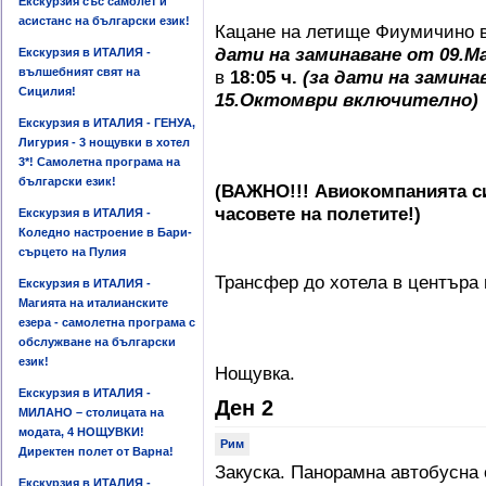
Екскурзия със самолет и
асистанс на български език!
Кацане на летище Фиумичино 
дати на заминаване от 09.М
Екскурзия в ИТАЛИЯ -
вълшебният свят на
в
18:05 ч.
(за дати на замина
Сицилия!
15.Октомври включително)
Екскурзия в ИТАЛИЯ - ГЕНУА,
Лигурия - 3 нощувки в хотел
3*! Самолетна програма на
български език!
(ВАЖНО!!! Авиокомпанията си
часовете на полетите!)
Екскурзия в ИТАЛИЯ -
Коледно настроение в Бари-
сърцето на Пулия
Трансфер до хотела в центъра н
Екскурзия в ИТАЛИЯ -
Магията на италианските
езера - самолетна програма с
обслужване на български
език!
Нощувка.
Екскурзия в ИТАЛИЯ -
Ден 2
МИЛАНО – столицата на
модата, 4 НОЩУВКИ!
Рим
Директен полет от Варна!
Закуска. Панорамна автобусна 
Екскурзия в ИТАЛИЯ -