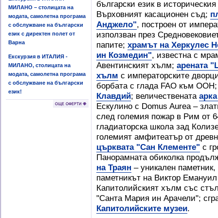
български език в историческия
МИЛАНО – столицата на
Върховният касационен съд;
п
модата, самолетна програма
Анджело"
, построен от импера
с обслужване на български
използван през Средновековие
език с директен полет от
Варна
папите;
храмът на Херкулес 
ин Козмедин"
, известна с мра
Екскурзия в ИТАЛИЯ -
Авентинският хълм;
арената "
МИЛАНО, столицата на
хълм
с императорските дворци;
модата, самолетна програма
с обслужване на български
борбата с глада FAO към ООН
език!
Клавдий
; величествената
арка
Ескулино с Domus Aurea – злат
след големия пожар в Рим от 64
гладиаторска школа зад Колиз
големият амфитеатър от древн
църквата "Сан Клементе"
с гр
Панорамната обиколка продъл
на Траян
– уникален паметник,
паметникът на Виктор Емануил 
Капитолийският хълм със стъл
"Санта Мария ин Арачели"; сгр
Капитолийските музеи
.