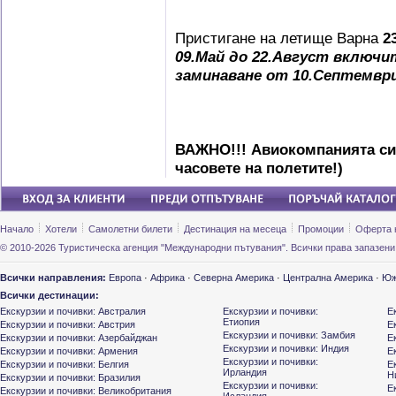
Пристигане на летище Варна
2
09.Май до 22.Август включи
заминаване от 10.Септемвр
ВАЖНО!!! Авиокомпанията си 
часовете на полетите!)
Начало
Хотели
Самолетни билети
Дестинация на месеца
Промоции
Оферта 
© 2010-2026 Туристическа агенция "Международни пътувания". Всички права запазени
Всички направления:
Европа
·
Африка
·
Северна Америка
·
Централна Америка
·
Юж
Всички дестинации:
Екскурзии и почивки: Австралия
Екскурзии и почивки:
Е
Етиопия
Екскурзии и почивки: Австрия
Е
Екскурзии и почивки: Замбия
Екскурзии и почивки: Азербайджан
Е
Екскурзии и почивки: Индия
Екскурзии и почивки: Армения
Е
Екскурзии и почивки:
Екскурзии и почивки: Белгия
Е
Ирландия
Н
Екскурзии и почивки: Бразилия
Екскурзии и почивки:
Е
Екскурзии и почивки: Великобритания