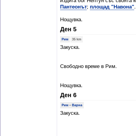
издига бог Нептун със своята 
Пантеонът
;
площад "Навона"
.
Нощувка.
Ден 5
Рим
35 km
Закуска.
Свободно време в Рим.
Нощувка.
Ден 6
Рим
–
Варна
Закуска.