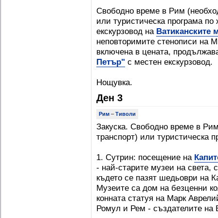
Свободно време в Рим (необход
или туристическа програма по
екскурзовод на
Ватиканските 
неповторимите стенописи на М
включена в цената, продължав
Петър"
с местен екскурзовод.
Нощувка.
Ден 3
Рим
–
Тиволи
Закуска. Свободно време в Рим
транспорт) или туристическа п
1. Сутрин: посещение на
Капит
- най-старите музеи на света, с
където се пазят шедьоври на К
Музеите са дом на безценни ко
конната статуя на Марк Аврели
Ромул и Рем - създателите на 