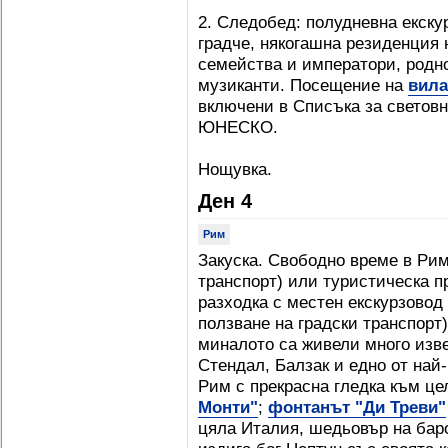
2. Следобед: полудневна екску
градче, някогашна резиденция 
семейства и императори, родн
музиканти. Посещение на
вила
включени в Списъка за световн
ЮНЕСКО.
Нощувка.
Ден 4
Рим
Закуска. Свободно време в Рим
транспорт) или туристическа п
разходка с местен екскурзовод
ползване на градски транспорт
миналото са живели много изве
Стендал, Балзак и едно от най
Рим с прекрасна гледка към це
Монти"
;
фонтанът "Ди Треви"
цяла Италия, шедьовър на баро