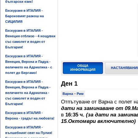
български език!
Екскурзия в ИТАЛИЯ -
Бароковият разкош на
СИЦИЛИЯ
Екскурзия в ИТАЛИЯ -
Венеция отблизо - 4 нощувки
със самолет и водач от
България!
Екскурзия в ИТАЛИЯ -
Венеция, Верона и Падуа -
ОБЩА
величието на Адриатика - с
НАСТАНЯВАНИ
ИНФОРМАЦИЯ
полет до Бергамо!
Екскурзия в ИТАЛИЯ -
Ден 1
Венеция, Верона и Падуа -
величието на Адриатика -
Варна
–
Рим
със самолет и водач от
Отпътуване от Варна с полет 
България!
дати на заминаване от 09.М
Екскурзия в ИТАЛИЯ -
в
16:35 ч.
(за дати на замина
Верона - градът на любовта!
15.Октомври включително)
Екскурзия в ИТАЛИЯ -
вълшебният свят на Пулия!