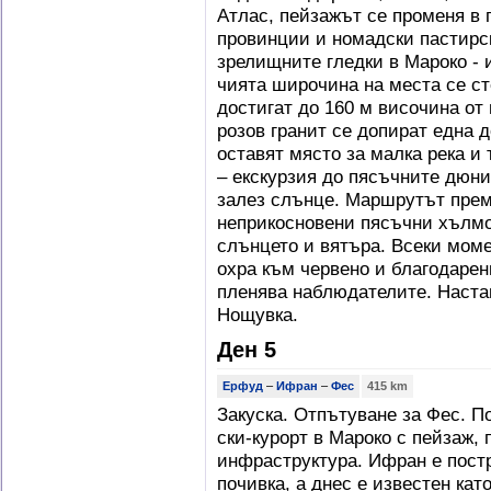
Атлас, пейзажът се променя в 
провинции и номадски пастирск
зрелищните гледки в Мароко - 
чията широчина на места се ст
достигат до 160 м височина от 
розов гранит се допират една д
оставят място за малка река и 
– екскурзия до пясъчните дюни
залез слънце. Маршрутът прем
неприкосновени пясъчни хълмо
слънцето и вятъра. Всеки моме
охра към червено и благодаре
пленява наблюдателите. Настан
Нощувка.
Ден 5
Ерфуд
–
Ифран
–
Фес
415 km
Закуска. Отпътуване за Фес. П
ски-курорт в Мароко с пейзаж,
инфраструктура. Ифран е постр
почивка, а днес е известен ка