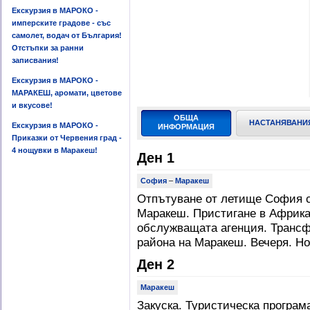
Екскурзия в МАРОКО -
имперските градове - със
самолет, водач от България!
Отстъпки за ранни
записвания!
Екскурзия в МАРОКО -
МАРАКЕШ, аромати, цветове
и вкусове!
ОБЩА
НАСТАНЯВАНИ
Екскурзия в МАРОКО -
ИНФОРМАЦИЯ
Приказки от Червения град -
4 нощувки в Маракеш!
Ден 1
София
–
Маракеш
Отпътуване от летище София с 
Маракеш. Пристигане в Африка
обслужващата агенция. Трансфе
района на Маракеш. Вечеря. Н
Ден 2
Маракеш
Закуска. Туристическа програм