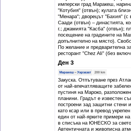
имперски град Маракеш, нарин
"Котубия" (отвън); кулата близ
"Менара"; дворецът "Бахия" (с 
Саади (отвън) – династията, к
г.; джамията "Касба" (отвън);
посещение на градините на Ма
допълнително на място). Свобо
По желание и предварителна з
ресторант "Chez Ali" (без вклю
Ден 3
Маракеш
–
Уарзазат
200 km
Закуска. Отпътуване през Атл
от най-впечатляващите забележ
пустиня на Мароко, разположен
планини. Градът е известен със
построени зад защитни стени и
като ксар или в превод укрепен
един от най-ярките примери на
в списъка на ЮНЕСКО за свето
Автентичната и живописна атмо