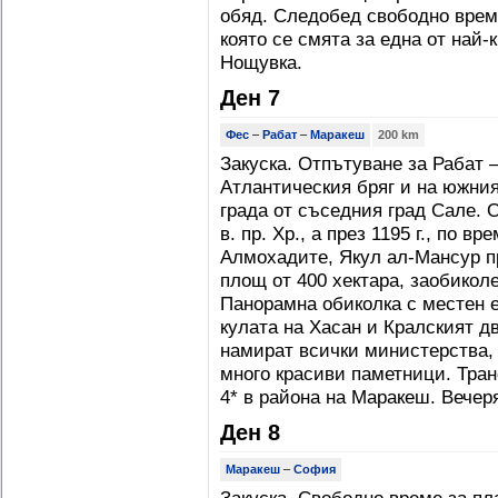
обяд. Следобед свободно време
която се смята за една от най-
Нощувка.
Ден 7
Фес
–
Рабат
–
Маракеш
200 km
Закуска. Отпътуване за Рабат 
Атлантическия бряг и на южния 
града от съседния град Сале. 
в. пр. Хр., а през 1195 г., по 
Алмохадите, Якул ал-Мансур пр
площ от 400 хектара, заобиколе
Панорамна обиколка с местен 
кулата на Хасан и Кралският дв
намират всички министерства, 
много красиви паметници. Тра
4* в района на Маракеш. Вечер
Ден 8
Маракеш
–
София