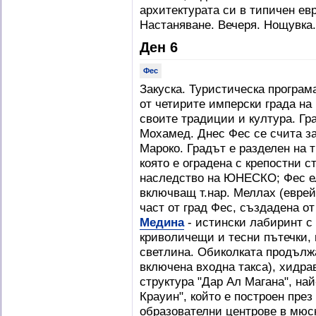
архитектурата си в типичен ев
Настаняване. Вечеря. Нощувка.
Ден 6
Фес
Закуска. Туристическа програм
от четирите имперски града на 
своите традиции и култура. Гра
Мохамед. Днес Фес се счита за
Мароко. Градът е разделен на т
която е оградена с крепостни с
наследство на ЮНЕСКО; Фес ел
включващ т.нар. Меллах (еврей
част от град Фес, създадена 
Медина
- истински лабиринт с 
криволичещи и тесни пътечки, 
светлина. Обиколката продълж
включена входна такса), хидра
структура "Дар Ал Магана", на
Крауин", който е построен през
образователни центрове в мюс