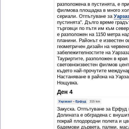
разположена в пустинята, е при
филмова площадка в много хо
сериали. Отпътуване за
Уарза
пустинята". Дълго време градъ
търговци по пътя им към север
е разположен на 1150 метра на
планини. Районът е известен о
геометричен дизайн на червено
забележителностите на Уарзаз
Тауриртите, разположен в края 
световноизвестен филмов центъ
където най-прочутите междуна
Настаняване в района на Уарза
Нощувка.
Ден 4
Уарзазат
–
Ерфуд
315 km
Закуска. Отпътуване за Ерфуд
Долината е обградена с внуши
покрай плодородни полета и цв
бадемови дървета, палми, масл