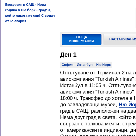
Екскурзия в САЩ - Нова
година в Ню Йорк - градът,
който никога не спи! С водач
от България
ОБЩА
НАСТАНЯВАНИ
ИНФОРМАЦИЯ
Ден 1
София
–
Истанбул
–
Ню Йорк
Отпътуване от Терминал 2 на л
авиокомпания "Turkish Airlines
Истанбул в 11:05 ч. Отпътуване
авиокомпания "Turkish Airlines
18:00 ч. Трансфер до хотела в
до завладяващи музеи,
Ню Йо
град в САЩ, разположен на два
Няма друг град в света, който 
свързан с толкова мечти, стре
от американските индианци, дн