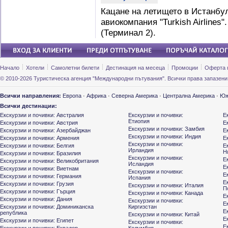
Кацане на летището в Истанбул
авиокомпания "Turkish Airlines
(Терминал 2).
Начало
Хотели
Самолетни билети
Дестинация на месеца
Промоции
Оферта 
© 2010-2026 Туристическа агенция "Международни пътувания". Всички права запазени
Всички направления:
Европа
·
Африка
·
Северна Америка
·
Централна Америка
·
Юж
Всички дестинации:
Екскурзии и почивки: Австралия
Екскурзии и почивки:
Е
Етиопия
Екскурзии и почивки: Австрия
Е
Екскурзии и почивки: Замбия
Екскурзии и почивки: Азербайджан
Е
Екскурзии и почивки: Индия
Екскурзии и почивки: Армения
Е
Екскурзии и почивки:
Екскурзии и почивки: Белгия
Е
Ирландия
Н
Екскурзии и почивки: Бразилия
Екскурзии и почивки:
Е
Екскурзии и почивки: Великобритания
Исландия
Е
Екскурзии и почивки: Виетнам
Екскурзии и почивки:
Е
Екскурзии и почивки: Германия
Испания
Е
Екскурзии и почивки: Грузия
Екскурзии и почивки: Италия
П
Екскурзии и почивки: Гърция
Екскурзии и почивки: Канада
Е
Екскурзии и почивки: Дания
Екскурзии и почивки:
Е
Екскурзии и почивки: Доминиканска
Киргизстан
Е
република
Екскурзии и почивки: Китай
Е
Екскурзии и почивки: Египет
Екскурзии и почивки:
Е