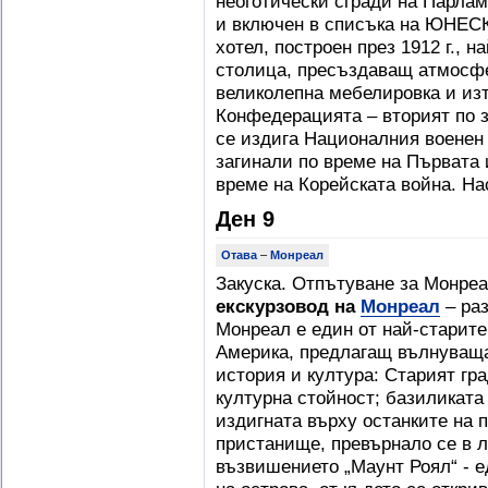
неоготически сгради на Парламе
и включен в списъка на ЮНЕСК
хотел, построен през 1912 г., н
столица, пресъздаващ атмосфе
великолепна мебелировка и из
Конфедерацията – вторият по з
се издига Националния военен 
загинали по време на Първата и
време на Корейската война. На
Ден 9
Отава
–
Монреал
Закуска. Отпътуване за Монре
екскурзовод на
Монреал
– раз
Монреал е един от най-старите
Америка, предлагащ вълнуваща
история и култура: Старият гр
културна стойност; базиликата
издигната върху останките на п
пристанище, превърнало се в 
възвишението „Маунт Роял“ - е