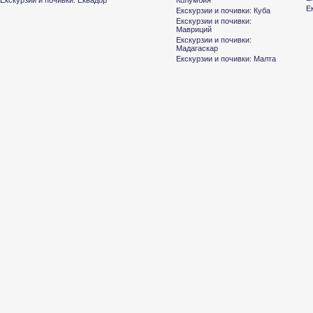
Екскурзии и почивки: Еквадор
Колумбия
Е
Екскурзии и почивки: Куба
Екскурзии и почивки:
Мавриций
Екскурзии и почивки:
Мадагаскар
Екскурзии и почивки: Малта