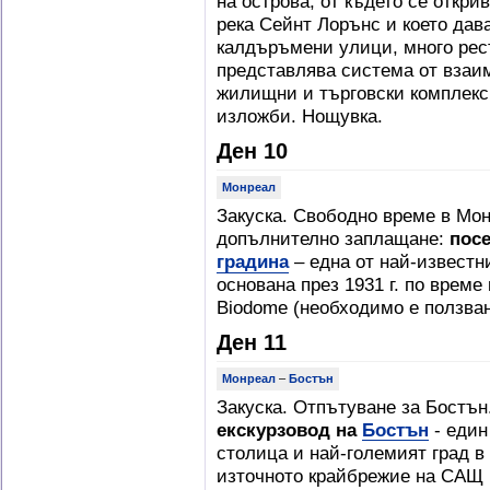
на острова, от където се откри
река Сейнт Лорънс и което дав
калдъръмени улици, много рест
представлява система от взаи
жилищни и търговски комплекс
изложби. Нощувка.
Ден 10
Монреал
Закуска. Свободно време в Мо
допълнително заплащане:
пос
градина
– една от най-известн
основана през 1931 г. по време
Biodome (необходимо е ползван
Ден 11
Монреал
–
Бостън
Закуска. Отпътуване за Бостън
екскурзовод на
Бостън
- един
столица и най-големият град в
източното крайбрежие на САЩ и