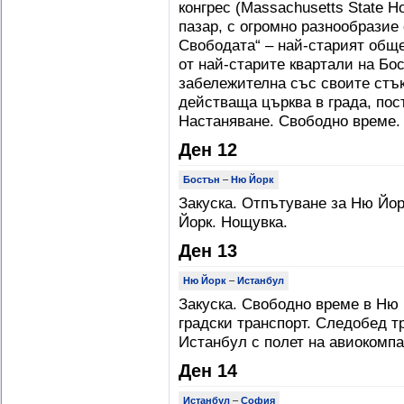
конгрес (Massachusetts State H
пазар, с огромно разнообразие 
Свободата“ – най-старият обще
от най-старите квартали на Бос
забележителна със своите стък
действаща църква в града, пост
Настаняване. Свободно време.
Ден 12
Бостън
–
Ню Йорк
Закуска. Отпътуване за Ню Йо
Йорк. Нощувка.
Ден 13
Ню Йорк
–
Истанбул
Закуска. Свободно време в Ню 
градски транспорт. Следобед т
Истанбул с полет на авиокомпани
Ден 14
Истанбул
–
София