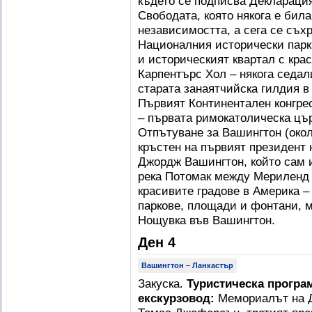
където се подписва Деклараци
Свободата, която някога е бил
независимостта, а сега се съх
Националния исторически парк
и историческият квартал с крас
Карпентърс Хол – някога седал
старата занаятчийска гилдия в
Първият Континентален конгре
– първата римокатолическа църк
Отпътуване за Вашингтон (окол
кръстен на първият президент
Джордж Вашингтон, който сам 
река Потомак между Мериленд 
красивите градове в Америка –
паркове, площади и фонтани, 
Нощувка във Вашингтон.
Ден 4
Вашингтон
–
Ланкастър
Закуска.
Туристическа програ
екскурзовод
:
Мемориалът на Д