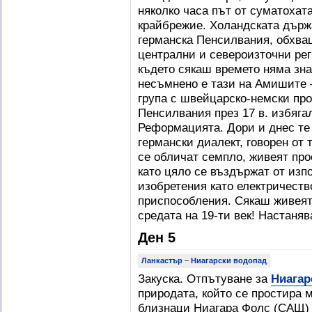
няколко часа път от суматохат
крайбрежие. Холандската държ
германска Пенсилвания, обхв
централни и североизточни рег
където сякаш времето няма зн
несъмнено е тази на Амишите 
група с швейцарско-немски пр
Пенсилвания през 17 в. избяга
Реформацията. Дори и днес те
германски диалект, говорен от 
се обличат семпло, живеят про
като цяло се въздържат от изп
изобретения като електричест
приспособления. Сякаш живеят 
средата на 19-ти век! Настаня
Ден 5
Ланкастър
–
Ниагарски водопад
Закуска. Отпътуване за
Ниагар
природата, който се простира 
близнаци Ниагара Фолс (САЩ) 