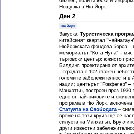
бизнес, политически и информ
Нощувка в Ню Йорк.
Ден 2
Ню Йорк
Закуска.
Туристическа програ
китайският квартал "Чайнатаун"
Нюйоркската фондова борса – 
мемориалът "Кота Нула" – мяст
търговски център; южното при
Билдинг, проектирана от архит
- сградата е 102-етажен небостъ
големите забележителности в 
нации; центърът "Рокфелер" – 
Манхатън, построен през 1930 
едно от най-пиковите и оживен
програма в Ню Йорк, включена
Статуята на Свободата
– симв
време на този круиз ще се нас
силуета на Манхатън, Бруклин
други известни забележителнос