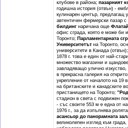
клубове в района;
пазарният к
годишна история (отвън) - ем
кулинарен център, предлагащ 
автентичен фермерски пазар с
билдинг
наричана още
Флата
офис сграда, която е може би 
Торонто;
Парламентарната сгр
Университетът
на Торонто, осн
университети в Канада (отвън)
1878 г. това е един от най-ста
множество магазини и щандове 
завладяващо улично изкуство, 
в прекрасна галерия на открито
укрепление от началото на 19 в
на британските и канадските в
пристанището на Торонто;
"Ро
стадион в света с подвижен пок
- със своите 553 м е една от н
1976 г., за да изпълнява ролят
асансьор до
панорамната зал
великолепен изглед към града,