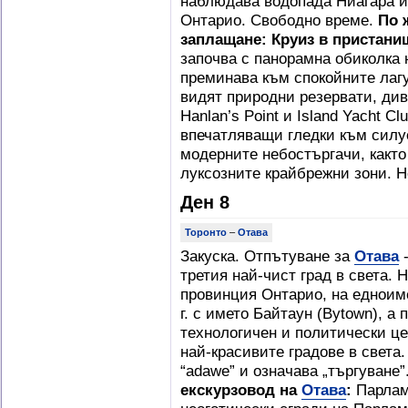
наблюдава водопада Ниагара и
Онтарио. Свободно време.
По 
заплащане: Круиз в пристанищ
започва с панорамна обиколка 
преминава към спокойните лагу
видят природни резервати, ди
Hanlan’s Point и Island Yacht C
впечатляващи гледки към силуе
модерните небостъргачи, какт
луксозните крайбрежни зони. Н
Ден 8
Торонто
–
Отава
Закуска. Отпътуване за
Отава
-
третия най-чист град в света. 
провинция Онтарио, на едноиме
г. с името Байтаун (Bytown), а 
технологичен и политически це
най-красивите градове в света
“adawe” и означава „търгуване”
екскурзовод на
Отава
:
Парлам