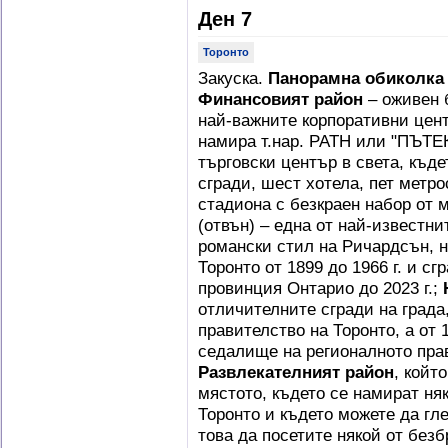
Ден 7
Торонто
Закуска.
Панорамна обиколка 
Финансовият район
– оживен 
най-важните корпоративни цент
намира т.нар. PATH или "ПЪТЕ
търговски център в света, къд
сгради, шест хотела, пет метр
стадиона с безкраен набор от 
(отвън) – една от най-известнит
романски стил на Ричардсън, н
Торонто от 1899 до 1966 г. и с
провинция Онтарио до 2023 г.;
отличителните сгради на град
правителство на Торонто, а от 1
седалище на регионалното пра
Развлекателният район
, койт
мястото, където се намират ня
Торонто и където можете да гл
това да посетите някой от без