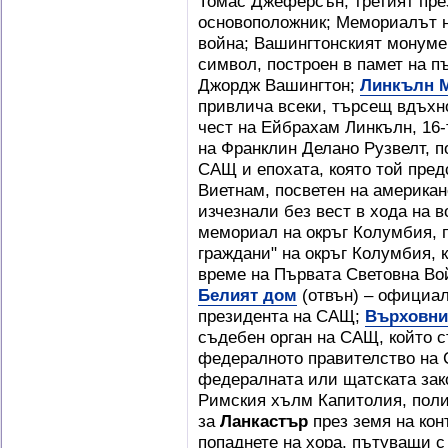
Томас Джеферсън, третият пре
основоположник; Мемориалът н
война; Вашингтонският монуме
символ, построен в памет на 
Джордж Вашингтон;
Линкълн 
привлича всеки, търсещ вдъхно
чест на Ейбрахам Линкълн, 16
на Франклин Делано Рузвелт, п
САЩ и епохата, която той пред
Виетнам, посветен на америка
изчезнали без вест в хода на 
мемориал на окръг Колумбия, п
граждани" на окръг Колумбия, 
време на Първата Световна Во
Белият дом
(отвън) – официал
президента на САЩ;
Върховни
съдебен орган на САЩ, който с
федералното правителство на 
федералната или щатската зако
Римския хълм Капитолия, поли
за
Ланкастър
през земя на кон
попаднете на хора, пътуващи с 