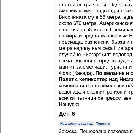
състои от три части: Подковата
Американският водопад и по-м
Височината му е 56 метра, а д
около 670 метра. Американския
с височина 58 метра. Преминав
на мира и продължаване към Н
пръскаща, разпенена, бърза и 
метра надолу към река Ниагара
случайно Ниагарският водопад,
впечатляващи природни чудеса 
магнит за смелчаци, туристи 
Фолс (Канада).
По желание и 
Полет с хеликоптер над Ниаг
комбинация от великолепни пе
водопада и околния регион и тр
всички пътници се предоставя 
Нощувка.
Ден 6
Ниагарски водопад
–
Торонто
Закуска. Пешеходна разходка 