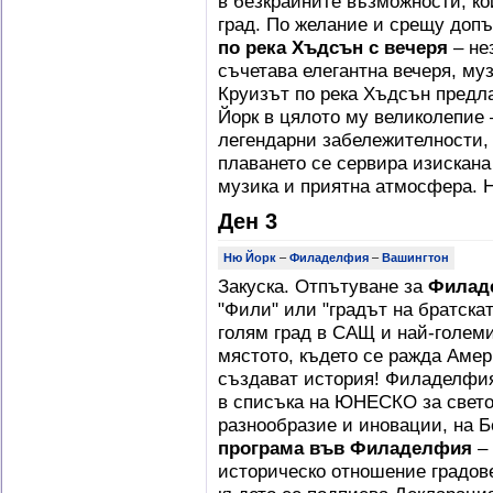
в безкрайните възможности, ко
град. По желание и срещу доп
по река Хъдсън с вечеря
– не
съчетава елегантна вечеря, му
Круизът по река Хъдсън предл
Йорк в цялото му великолепие 
легендарни забележителности, 
плаването се сервира изискана
музика и приятна атмосфера. 
Ден 3
Ню Йорк
–
Филаделфия
–
Вашингтон
Закуска. Отпътуване за
Филад
"Фили" или "градът на братска
голям град в САЩ и най-голем
мястото, където се ражда Аме
създават история! Филаделфия
в списъка на ЮНЕСКО за свето
разнообразие и иновации, на Б
програма във Филаделфия
– 
историческо отношение градов