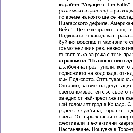
корабче "Voyage of the Falls"
о
(включено в цената)
– разходк
по време на която ще се насл
Ниагарското дефиле, Американ
Вейл". Ще се изправите лице 
Подковата от канадска страна 
буйния водопад и масивните с
гръмотевичния рев, невероятна
вървят ръка за ръка с тези пр
атракцията "Пътешествие зад
дълбочина през тунели, които 
подножието на водопада, откъд
към Подковата. Отпътуване къ
Онтарио, за винена дегустация
световноизвестен със своето т
за едно от най-престижните ка
най-големият град в Канада. С
родено в чужбина, Торонто е е
света. От първокласни концерт
фестивали и еклектични кварта
Настаняване. Нощувка в Торонт