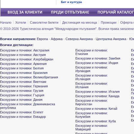
Бит и култура
Начало
Хотели
Самолетни билети
Дестинация на месеца
Промоции
Оферта 
© 2010-2026 Туристическа агенция "Международни пътувания". Всички права запазени
Всички направления:
Европа
·
Африка
·
Северна Америка
·
Централна Америка
·
Юж
Всички дестинации:
Екскурзии и почивки: Австралия
Екскурзии и почивки:
Е
Етиопия
Екскурзии и почивки: Австрия
Е
Екскурзии и почивки: Замбия
Екскурзии и почивки: Азербайджан
Е
Екскурзии и почивки: Индия
Екскурзии и почивки: Армения
Е
Екскурзии и почивки:
Екскурзии и почивки: Белгия
Е
Ирландия
Н
Екскурзии и почивки: Бразилия
Екскурзии и почивки:
Е
Екскурзии и почивки: Великобритания
Исландия
Е
Екскурзии и почивки: Виетнам
Екскурзии и почивки:
Е
Екскурзии и почивки: Германия
Испания
Е
Екскурзии и почивки: Грузия
Екскурзии и почивки: Италия
П
Екскурзии и почивки: Гърция
Екскурзии и почивки: Канада
Е
Екскурзии и почивки: Дания
Екскурзии и почивки:
Е
Екскурзии и почивки: Доминиканска
Киргизстан
Е
република
Екскурзии и почивки: Китай
Е
Екскурзии и почивки: Египет
Екскурзии и почивки:
Е
Екскурзии и почивки: Еквадор
Колумбия
Е
Екскурзии и почивки: Куба
Екскурзии и почивки:
Мавриций
Екскурзии и почивки: