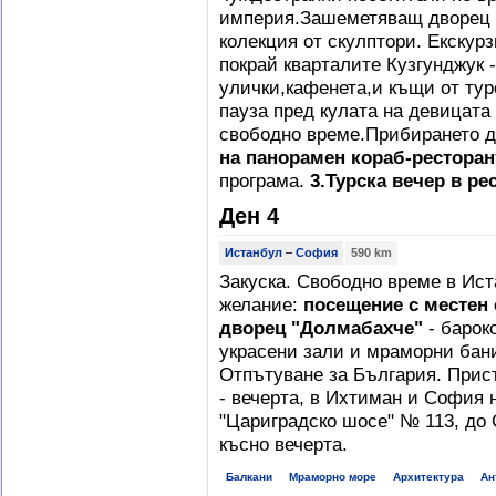
империя.Зашеметяващ дворец с
колекция от скулптори. Екскур
покрай кварталите Кузгунджук 
улички,кафенета,и къщи от ту
пауза пред кулата на девицата
свободно време.Прибирането д
на панорамен кораб-рестора
програма.
3.
Турска вечер в ре
Ден 4
Истанбул
–
София
590 km
Закуска. Свободно време в Ист
желание:
посещение с местен 
дворец "Долмабахче"
- барок
украсени зали и мраморни бани,
Отпътуване за България. Прис
- вечерта, в Ихтиман и София н
"Цариградско шосе" № 113, до 
късно вечерта.
Балкани
Мраморно море
Архитектура
Ан