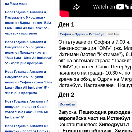
на Мала Азия
Нова Година в Анталия и
Памуккале с 5 нощувки -
полет от Варна - хотел "Baia
Ден 1
Lara - Ultra All Inclusive" 5* -
чартърна програма
София
–
Одрин
–
Истанбул
590 km
Отпътуване от София в 7.00 ч. о
Нова Година в Анталия и
бензиностанция "OMV" (жк. Мла
Памуккале с 5 нощувки -
полет от Пловдив - хотел
Ихтиман (мотел "Ихтиман"), 8.1
"Baia Lara - Ultra All Inclusive"
oil" на автомагистрала "Тракия"
5* - чартърна програма
"OMV" до хотел Санкт Петербур
Нова Година в Анталия и
началото на града)- 10.30 ч. 
Памуккале с 5 нощувки -
време за обяд в Одрин на Margi
полет от София - хотел "Baia
Истанбул. Настаняване. Нощув
Lara - Ultra All Inclusive" 5* -
чартърна програма
Ден 2
Нова Година в Анталия с 4
Истанбул
нощувки - полет от София -
Закуска.
Пешеходна разходка с
хотел "Baia Lara" - Ultra All
европейска част на Истанбул
Inclusive" 5*
Константинопол:
Хиподрумът
-
Нова Година в Анталия с 5
с
Египетския обелиск, Змиев
нощувки - полет от София -