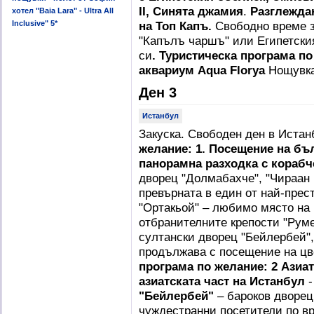
II, Синята джамия
.
Разглежда
хотел "Baia Lara" - Ultra All
Inclusive" 5*
на Топ Капъ.
Свободно време з
"Капълъ чаршъ" или Египетския
си
.
Туристическа програма по
аквариум Aqua Florya
Нощувка
Ден 3
Истанбул
Закуска. Свободен ден в Иста
желание: 1. Посещение на бъ
панорамна разходка с корабч
дворец "Долмабахче", "Чираан
превърната в един от най-прес
"Ортакьой" – любимо място на
отбранителните крепости "Руме
султански дворец "Бейлербей",
продължава с посещение на цв
програма по желание: 2
Азиат
азиатската част на Истанбул
-
"Бейлербей"
– бароков дворец
чуждестранни посетители по в