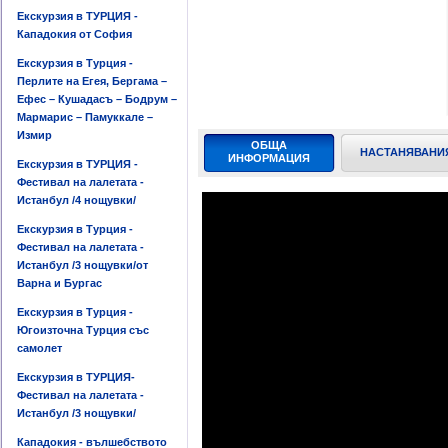
Екскурзия в ТУРЦИЯ -
Кападокия от София
Екскурзия в Турция -
Перлите на Егея, Бергама –
Ефес – Кушадасъ – Бодрум –
Мармарис – Памуккале –
Измир
ОБЩА
НАСТАНЯВАНИ
ИНФОРМАЦИЯ
Екскурзия в ТУРЦИЯ -
Фестивал на лалетата -
Истанбул /4 нощувки/
Екскурзия в Турция -
Фестивал на лалетата -
Истанбул /3 нощувки/от
Варна и Бургас
Екскурзия в Турция -
Югоизточна Турция със
самолет
Екскурзия в ТУРЦИЯ-
Фестивал на лалетата -
Истанбул /3 нощувки/
Кападокия - вълшебството