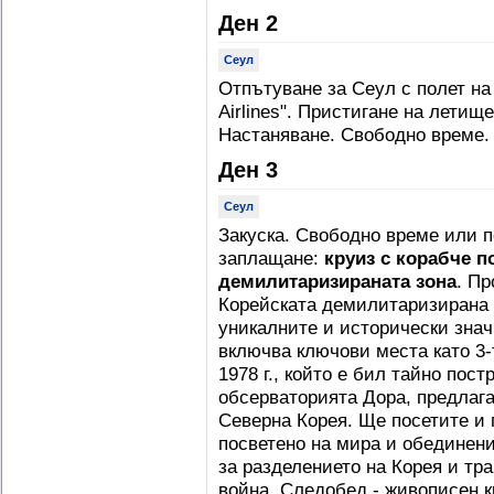
Ден 2
Сеул
Отпътуване за Сеул с полет на
Airlines". Пристигане на летищ
Настаняване. Свободно време.
Ден 3
Сеул
Закуска. Свободно време или 
заплащане:
круиз с корабче п
демилитаризираната зона
. П
Корейската демилитаризирана з
уникалните и исторически знач
включва ключови места като 3-
1978 г., който е бил тайно пост
обсерваторията Дора, предлага
Северна Корея. Ще посетите и
посветено на мира и обединени
за разделението на Корея и тр
война. Следобед - живописен к