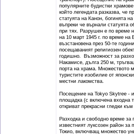
популярните будистки храмове 
който легендата разказва, че п
статуята на Канон, богинята н
въпреки че върнали статуята о
при тях. Разрушен е по време 
на 10 март 1945 г. по време на
възстановена през 50-те годин
посещаваният религиозен обект
годишно. Възможност за разхо
Накамисе, дълга 250 м, тръгв
порта на храма. Множеството м
туристите изобилие от японск
местни лакомства.
Посещение на Tokyo Skytree - 
площадка (с включена входна т
откриват прекрасни гледки към
Разходка и свободно време за п
известният луксозен район за 
Токио, включващ множество ун