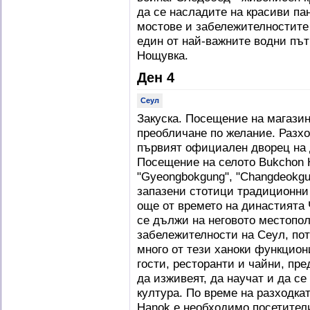
да се насладите на красиви п
мостове и забележителностите 
един от най-важните водни път
Нощувка.
Ден 4
Сеул
Закуска. Посещение на магазин
преобличане по желание. Разхо
първият официален дворец на д
Посещение на селото Bukchon 
"Gyeongbokgung", "Changdeokgun
запазени стотици традиционни 
още от времето на династията 
се дължи на неговото местопол
забележителности на Сеул, пот
много от тези ханоки функцион
гости, ресторанти и чайни, пр
да изживеят, да научат и да се
култура. По време на разходка
Hanok е необходимо посетители