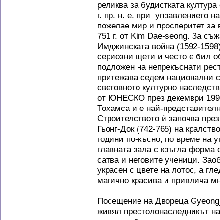
реликва за будистката култура 
г. пр. н. е. при управлението н
пожелае мир и просперитет за 
751 г. от Kim Dae-seong. За с
Имджинската война (1592-1598
сериозни щети и често е бил об
подложен на непрекъснати рес
притежава седем национални с
световното културно наследств
от ЮНЕСКО през декември 1995
Тохамса и е най-представителн
Строителството ѝ започва през 
Гьонг-Док (742-765) на кралст
години по-късно, по време на у
главната зала с кръгла форма 
сатва и неговите ученици. Зао
украсен с цвете на лотос, а гл
магично красива и привлича м
Посещение на Двореца Gyeongju
живял престолонаследникът на