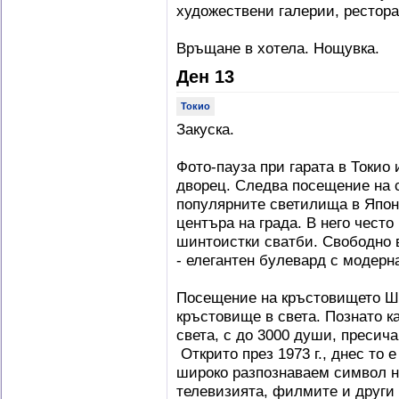
художествени галерии, рестора
Връщане в хотела. Нощувка.
Ден 13
Токио
Закуска.
Фото-пауза при гарата в Токио
дворец. Следва посещение на 
популярните светилища в Япони
центъра на града. В него често
шинтоистки сватби. Свободно 
- елегантен булевард с модерн
Посещение на кръстовището Ш
кръстовище в света. Познато к
света, с до 3000 души, пресич
Открито през 1973 г., днес то 
широко разпознаваем символ на
телевизията, филмите и други