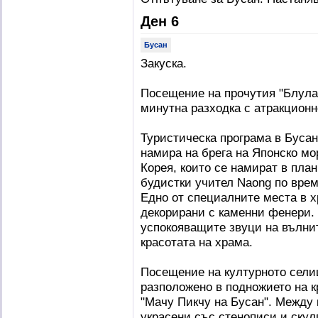
Ден 6
Бусан
Закуска.
Посещение на прочутия "Блулай
минутна разходка с атракционн
Туристическа програма в Буса
намира на брега на Японско мор
Корея, които се намират в пла
будистки учител Naong по врем
Едно от специалните места в х
декорирани с каменни фенери.
успокояващите звуци на вълнит
красотата на храма.
Посещение на културното сел
разположено в подножието на к
"Мачу Пикчу на Бусан". Между 
украсени със стенописи и скул