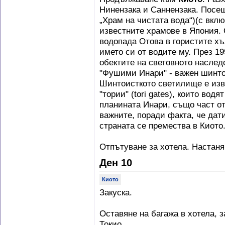
Нинензака и Саннензака. Посе
„Храм на чистата вода“)(с вклю
известните храмове в Япония. О
водопада Отова в гористите хъ
името си от водите му. През 19
обектите на световното насле
"Фушими Инари" - важен шинто
Шинтоисткото светилище е изв
"тории" (tori gates), които вод
планината Инари, също част от
важните, поради факта, че датир
страната се премества в Киото
Отпътуване за хотела. Настаня
Ден 10
Киото
Закуска.
Оставяне на багажа в хотела, 
Токио.