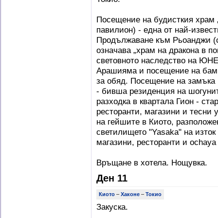
Посещение на будисткия храм 
павилион) - една от най-извес
Продължаване към Рьоанджи (с
означава „храм на дракона в по
световното наследство на ЮНЕ
Арашияма и посещение на бамб
за обяд. Посещение на замъка 
- бивша резиденция на шогуни
разходка в квартала Гион - ста
ресторанти, магазини и тесни 
на гейшите в Киото, разположе
светилището "Yasaka" на изток 
магазини, ресторанти и ochaya 
Връщане в хотела. Нощувка.
Ден 11
Киото
–
Хаконе
–
Токио
Закуска.