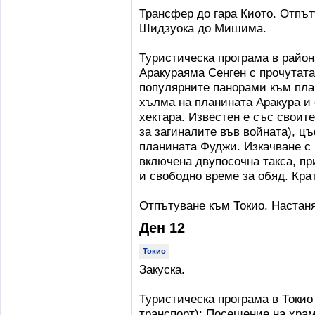
Трансфер до гара Киото. Отпът
Шидзуока до Мишима.
Туристическа програма в район
Аракураяма Сенген с прочутата 
популярните панорами към пла
хълма на планината Аракура и 
хектара. Известен е със своите
за загиналите във войната), ц
планината Фуджи. Изкачване с 
включена двупосочна такса, п
и свободно време за обяд. Крат
Отпътуване към Токио. Настаня
Ден 12
Токио
Закуска.
Туристическа програма в Токио
транспорт): Посещение на храм