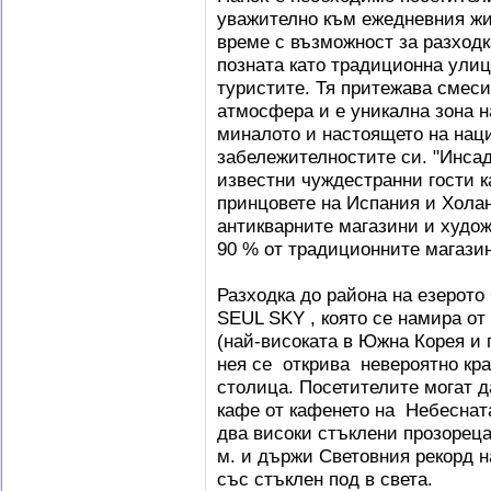
уважително към ежедневния жи
време с възможност за разходк
позната като традиционна улица
туристите. Тя притежава смес
атмосфера и е уникална зона н
миналото и настоящето на наци
забележителностите си. "Инсад
известни чуждестранни гости к
принцовете на Испания и Холан
антикварните магазини и худож
90 % от традиционните магази
Разходка до района на езерото
SEUL SKY , която се намира от 
(най-високата в Южна Корея и 
нея се открива невероятно кр
столица. Посетителите могат д
кафе от кафенето на Небеснат
два високи стъклени прозорец
м. и държи Световния рекорд н
със стъклен под в света.