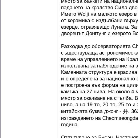
място за банкети на националн
падането на кралство Сила дво
Името Wolji на малкото езеро 
от керамика с издълбани върху 
езерце, отразяващо Луната. За
дворецът Донггунг и езерото 
Разходка до обсерваторията C
съществуваща астрономическа 
време на управлението на Крали
използвана за наблюдение на з
Каменната структура е красива
и е определена за национално 
е построена във форма на цилин
камъка на 27 нива. На около 4 
място за окачване на стълба. 
ниво, а на 19-то, 20-то, 25-то 
китайската буква джонг - 井. 36
изграждането на Cheomseongda
година.
Отпътуване за Бусан. Настаня