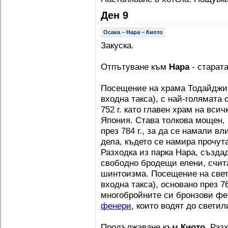
Ден 9
Осака
–
Нара
–
Киото
Закуска.
Отпътуване към
Нара
- старат
Посещение на храма Тодайджи 
входна такса), с най-голямата 
752 г. като главен храм на вс
Япония. Става толкова мощен, 
през 784 г., за да се намали в
дела, където се намира прочут
Разходка из парка Нара, създад
свободно бродещи елени, счита
шинтоизма. Посещение на свет
входна такса), основано през 76
многобройните си бронзови фен
фенери
, които водят до свети
Продължаване към
Киото
. Раз