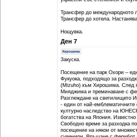
Трансфер до международното л
Трансфер до хотела. Настанява
Нощувка.
Ден 7
Хирошима
Закуска.
Посещение на парк Охори – едн
Фукуока, подходящо за разходк
(Mizuho) към Хирошима. След 
Мияджима и преминаване с фе
Разглеждане на светилището И
- един от най-емблематичните 
културно наследство на ЮНЕС
богатства на Япония. Известно 
Свободно време за разходка п
посещение на някои от множес
сувенири. Връщане с ферибот 