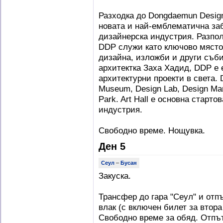
Разходка до Dongdaemun Design
новата и най-емблематична за
дизайнерска индустрия. Разпо
DDP служи като ключово място
дизайна, изложби и други съби
архитектка Заха Хадид, DDP е 
архитектурни проекти в света. D
Museum, Design Lab, Design Mar
Park. Art Hall е основна старт
индустрия.
Свободно време. Нощувка.
Ден 5
Сеул
–
Бусан
Закуска.
Трансфер до гара "Сеул" и отп
влак (с включен билет за втора
Свободно време за обяд. Отпъ