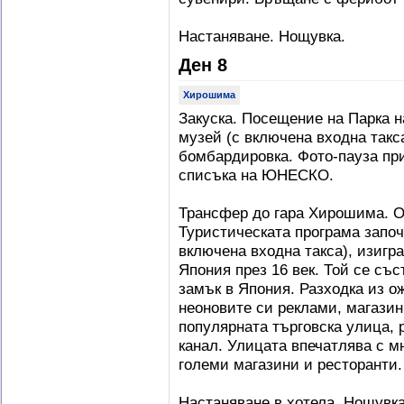
Настаняване. Нощувка.
Ден 8
Хирошима
Закуска. Посещение на Парка 
музей (с включена входна такс
бомбардировка. Фото-пауза при
списъка на ЮНЕСКО.
Трансфер до гара Хирошима. О
Туристическата програма започ
включена входна такса), изигр
Япония през 16 век. Той се със
замък в Япония. Разходка из о
неоновите си реклами, магазин
популярната търговска улица, 
канал. Улицата впечатлява с м
големи магазини и ресторанти.
Настаняване в хотела. Нощувка