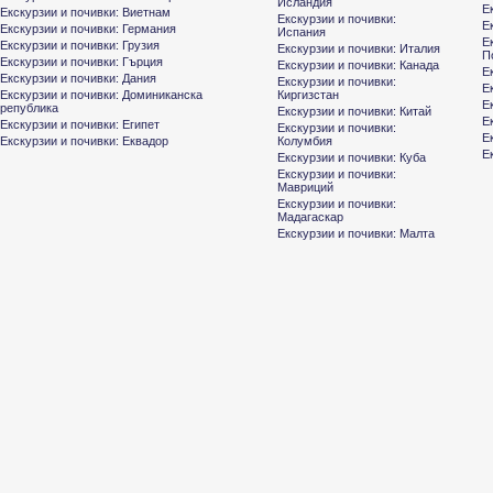
Исландия
Е
Екскурзии и почивки: Виетнам
Екскурзии и почивки:
Е
Екскурзии и почивки: Германия
Испания
Е
Екскурзии и почивки: Грузия
Екскурзии и почивки: Италия
П
Екскурзии и почивки: Гърция
Екскурзии и почивки: Канада
Е
Екскурзии и почивки: Дания
Екскурзии и почивки:
Е
Екскурзии и почивки: Доминиканска
Киргизстан
Е
република
Екскурзии и почивки: Китай
Е
Екскурзии и почивки: Египет
Екскурзии и почивки:
Е
Екскурзии и почивки: Еквадор
Колумбия
Е
Екскурзии и почивки: Куба
Екскурзии и почивки:
Мавриций
Екскурзии и почивки:
Мадагаскар
Екскурзии и почивки: Малта