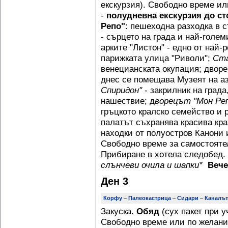
екскурзия). Свободно време ил
-
полудневна екскурзия до ст
Репо"
: пешеходна разходка в 
- сърцето на града и най-голе
арките "Листон" - едно от най-
парижката улица "Риволи";
Ста
венецианската окупация; дворе
днес се помещава Музеят на аз
Спиридон"
- закрилник на града
нашествие; д
ворецът "Мон Ре
гръцкото кралско семейство и 
палатът съхранява красива кра
находки от полуостров Канони 
Свободно време за самостояте
Прибиране в хотела следобед.
слънчеви очила и шапки*
Вече
Ден 3
Корфу
–
Палеокастрица
–
Сидари
–
Каналът
Закуска.
Обяд
(сух пакет при у
Свободно време или по желани