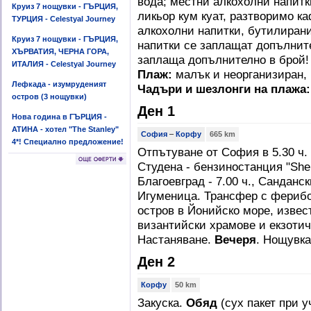
вода; местни алкохолни напитк
Круиз 7 нощувки - ГЪРЦИЯ,
ликьор кум куат, разтворимо к
ТУРЦИЯ - Celestyal Journey
алкохолни напитки, бутилиран
Круиз 7 нощувки - ГЪРЦИЯ,
напитки се заплащат допълните
ХЪРВАТИЯ, ЧЕРНА ГОРА,
заплаща допълнително в брой
ИТАЛИЯ - Celestyal Journey
Плаж:
малък и неорганизиран, 
Лефкада - изумруденият
Чадъри и шезлонги на плажа:
остров (3 нощувки)
Ден 1
Нова година в ГЪРЦИЯ -
АТИНА - хотел "The Stanley"
София
–
Корфу
665 km
4*! Специално предложение!
Отпътуване от София в 5.30 ч. о
Студена - бензиностанция "Shell
Благоевград - 7.00 ч., Санданск
Игуменица. Трансфер с ферибо
остров в Йонийско море, извес
византийски храмове и екзотич
Настаняване.
Вечеря
. Нощувка
Ден 2
Корфу
50 km
Закуска.
Обяд
(сух пакет при 