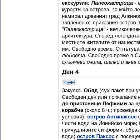
екскурзия:
Палеокастрица
- 
курорти на острова, за който л
намирал древният град Алкинос
запленен от приказния остров
"Палеокастрица"
- великолепен
архитектура. Според легендата
местните жителите от нашестви
им. Свободно време. Отпътува
любовта
. Свободно време в 
слънчеви очила, шапки и аква 
Ден 4
Корфу
Закуска.
Обяд
(сух пакет при у
Свободен ден или по желание 
до
пристанище Лефкими
за
ц
корабче
(около 8 ч.; провежд
условия):
остров Антипаксос
с
чисти води на Йонийско море; 
причудливите си форми, образ
води;
остров Паксос
с посещен