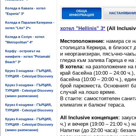
Коледа в Кавала - хотел
ОБЩА
НАСТАНЯВАНИ
"Esperia" 3*
ИНФОРМАЦИЯ
Коледа в Паралия Катерини -
хотел "Hellinis" 3*
(All Inclusiv
хотел "Lito" 2*+
Коледа в Солун - хотел
Местоположение:
намира се на
"Metropolitan" 4*
столицата Керкира, в близост 
Корфу - островът на
и неорганизиран,
пясъчно-чакъ
нимфите - хотел "Potamaki
гледка към залива Гарица е на 
Beach" 3*
В хотела:
на разположение на г
Круиз 3 нощувки - ГЪРЦИЯ,
край басейна (10:00 – 24:00 ч.)
ТУРЦИЯ - Celestyal Discovery
басейна (10:00 – 20:00 ч.), еди
брой паркоместа. Основният ба
Круиз 3 нощувки - ГЪРЦИЯ,
ТУРЦИЯ - Celestyal Discovery
случай на лошо време.
(зимно разписание)
В стаите: самостоятелен санит
климатик и балкон/ тераса.
Круиз 4 нощувки - ГЪРЦИЯ,
ТУРЦИЯ - Celestyal Discovery
All Inclusive концепция:
закуск
Круиз 4 нощувки - ГЪРЦИЯ,
ч.) и вечеря (19:00 – 21:00 ч.) 
ТУРЦИЯ - Celestyal Discovery
Напитки (до 22:00 часа): безал
(зимно разписание)