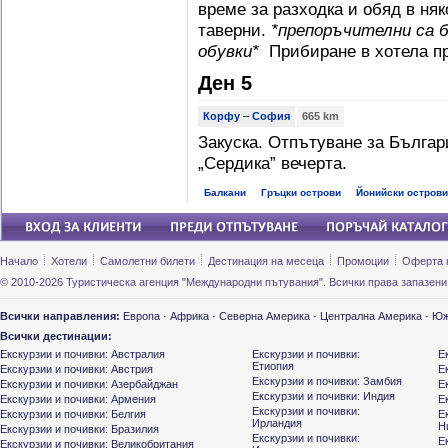
време за разходка и обяд в ня
таверни.
*
препоръчителни са б
обувки*
Прибиране в хотела п
Ден 5
Корфу
–
София
665 km
Закуска. Отпътуване за Българ
„Сердика” вечерта.
Балкани
Гръцки острови
Йонийски острови
Начало
Хотели
Самолетни билети
Дестинация на месеца
Промоции
Оферта 
© 2010-2026 Туристическа агенция "Международни пътувания". Всички права запазени
Всички направления:
Европа
·
Африка
·
Северна Америка
·
Централна Америка
·
Юж
Всички дестинации:
Екскурзии и почивки: Австралия
Екскурзии и почивки:
Е
Етиопия
Екскурзии и почивки: Австрия
Е
Екскурзии и почивки: Замбия
Екскурзии и почивки: Азербайджан
Е
Екскурзии и почивки: Индия
Екскурзии и почивки: Армения
Е
Екскурзии и почивки:
Екскурзии и почивки: Белгия
Е
Ирландия
Н
Екскурзии и почивки: Бразилия
Екскурзии и почивки:
Е
Екскурзии и почивки: Великобритания