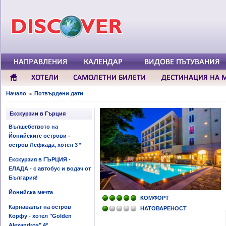
Начало
Потвърдени дати
>
Екскурзии в Гърция
Вълшебството на
Йонийските острови -
остров Лефкада, хотел 3 *
Екскурзия в ГЪРЦИЯ -
ЕЛАДА - с автобус и водач от
България!
Йонийска мечта
КОМФОРТ
Карнавалът на остров
НАТОВАРЕНОСТ
Корфу - хотел "Golden
Alexandros" 4*