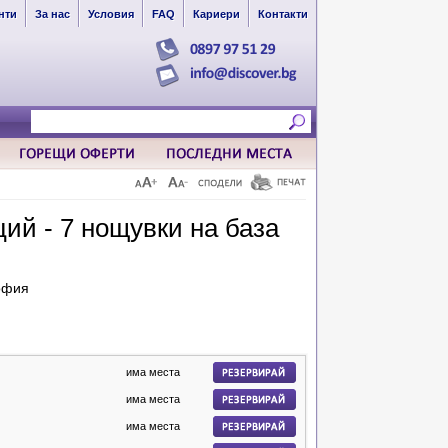
нти
За нас
Условия
FAQ
Кариери
Контакти
ий - 7 нощувки на база
офия
има места
има места
има места