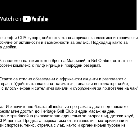
ive
голф и СПА курорт, който съчетава африканска екзотика и тропически
обилие от активности и възможности за релакс. Подходящ както за
а двойки.
Разположен на тихия южен бряг на Мавриций, в
Bel Ombre,
хотелът е
рортен комплекс с голф игрище и природен резерват.
таите са стилно обзаведени с африкански акценти и разполагат с
тераса. Удобствата включват климатик, тавански вентилатор, сейф,
 с плосък екран и сателитни канали и съоръжения за приготвяне на чай/
ия:
Изключително богата
all-inclusive
програма с достъп до няколко
 безплатен достъп до
Heritage Golf Club
и един масаж на ден.
га с три басейна (включително един само за възрастни), детски клуб,
СПА център. Предлага широка гама от активности – моторизирани и
и спортове, тенис, стрелба с лък, както и организирани турове из
.