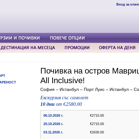
Вход за клие
Почивка на остров Мавриц
ОРТ
All Inclusive!
АРЕНОСТ
София – Истанбул – Порт Луис – Истанбул – С
Екскурзия със самолет
10 дни
от €2580.00
06.10.2026 г.
€2715.00
20.10.2026 г.
€2715.00
03.11.2026 г.
€2630.00