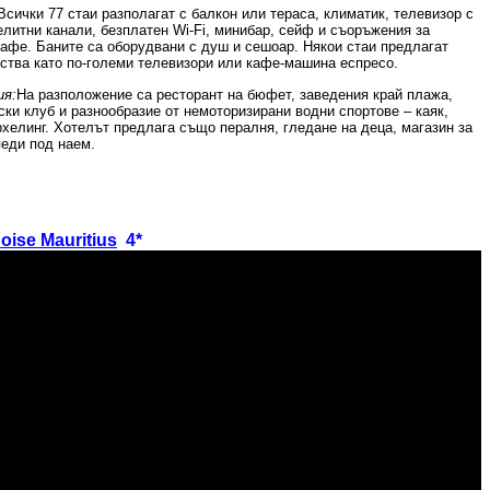
сички 77 стаи разполагат с балкон или тераса, климатик, телевизор с
елитни канали, безплатен
Wi-Fi,
минибар, сейф и съоръжения за
кафе. Баните са оборудвани с душ и сешоар. Някои стаи предлагат
ства като по-големи телевизори или кафе-машина еспресо.
ия:
На разположение са ресторант на бюфет, заведения край плажа,
ски клуб и разнообразие от немоторизирани водни спортове – каяк,
хелинг. Хотелът предлага също пералня, гледане на деца, магазин за
педи под наем.
oise Mauritius
4*