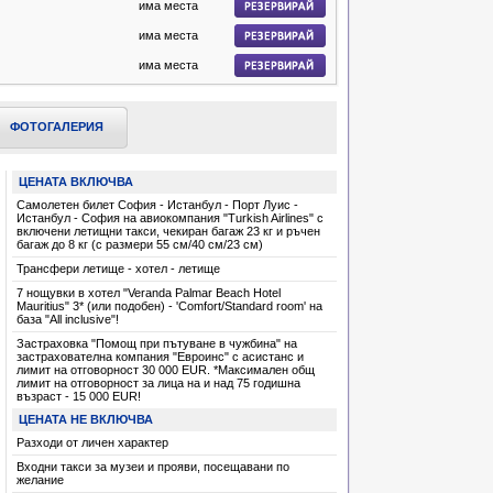
има места
има места
има места
ФОТОГАЛЕРИЯ
ЦЕНАТА ВКЛЮЧВА
Самолетен билет София - Истанбул - Порт Луис -
Истанбул - София на авиокомпания "Turkish Airlines" с
включени летищни такси, чекиран багаж 23 кг и ръчен
багаж до 8 кг (с размери 55 см/40 см/23 см)
Трансфери летище - хотел - летище
7 нощувки в хотел "Veranda Palmar Beach Hotel
Mauritius" 3* (или подобен) - 'Comfort/Standard room' на
база "All inclusive"!
Застраховка "Помощ при пътуване в чужбина" на
застрахователна компания "Евроинс" с асистанс и
лимит на отговорност 30 000 EUR. *Максимален общ
лимит на отговорност за лица на и над 75 годишна
възраст - 15 000 EUR!
ЦЕНАТА НЕ ВКЛЮЧВА
Разходи от личен характер
Входни такси за музеи и прояви, посещавани по
желание