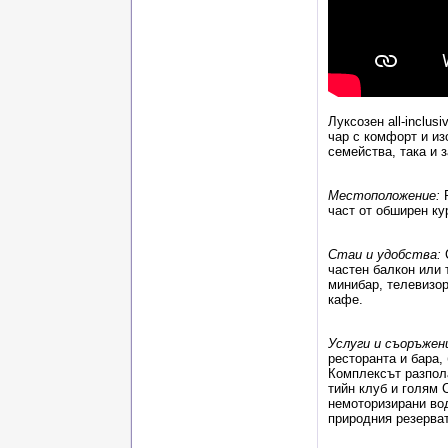
Луксозен
all-inclus
чар с комфорт и из
семейства, така и з
Местоположение:
част от обширен ку
Стаи и удобства:
С
частен балкон или 
минибар, телевизор
кафе.
Услуги и съоръжен
ресторанта и бара,
Комплексът разпола
тийн клуб и голям 
немоторизирани вод
природния резерват