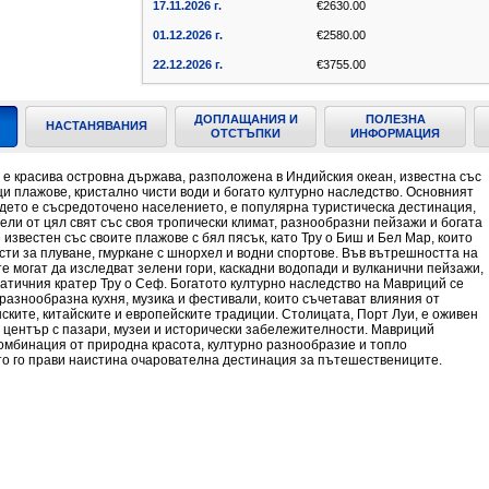
17.11.2026 г.
€2630.00
01.12.2026 г.
€2580.00
22.12.2026 г.
€3755.00
ДОПЛАЩАНИЯ И
ПОЛЕЗНА
НАСТАНЯВАНИЯ
ОТСТЪПКИ
ИНФОРМАЦИЯ
е красива островна държава, разположена в Индийския океан, известна със
 плажове, кристално чисти води и богато културно наследство. Основният
дето е съсредоточено населението, е популярна туристическа дестинация,
ли от цял свят със своя тропически климат, разнообразни пейзажи и богата
 известен със своите плажове с бял пясък, като Тру о Биш и Бел Мар, които
ти за плуване, гмуркане с шнорхел и водни спортове. Във вътрешността на
е могат да изследват зелени гори, каскадни водопади и вулканични пейзажи,
тичния кратер Тру о Сеф. Богатото културно наследство на Мавриций се
 разнообразна кухня, музика и фестивали, които съчетават влияния от
ските, китайските и европейските традиции. Столицата, Порт Луи, е оживен
н център с пазари, музеи и исторически забележителности. Мавриций
омбинация от природна красота, културно разнообразие и топло
то го прави наистина очарователна дестинация за пътешествениците.