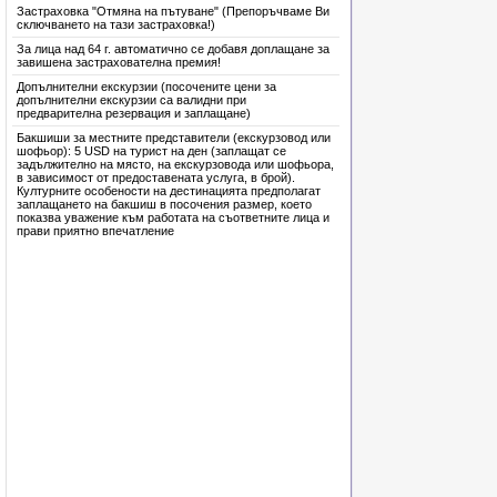
Застраховка "Отмяна на пътуване" (Препоръчваме Ви
сключването на тази застраховка!)
За лица над 64 г. автоматично се добавя доплащане за
завишена застрахователна премия!
Допълнителни екскурзии (посочените цени за
допълнителни екскурзии са валидни при
предварителна резервация и заплащане)
Бакшиши за местните представители (екскурзовод или
шофьор): 5 USD на турист на ден (заплащат се
задължително на място, на екскурзовода или шофьора,
в зависимост от предоставената услуга, в брой).
Културните особености на дестинацията предполагат
заплащането на бакшиш в посочения размер, което
показва уважение към работата на съответните лица и
прави приятно впечатление