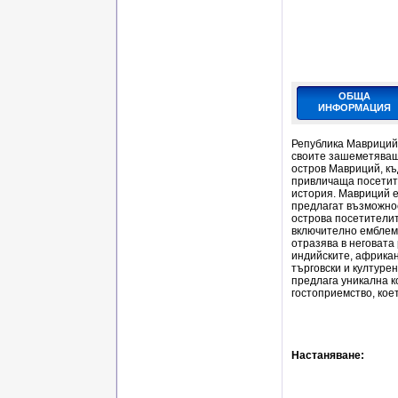
ОБЩА
ИНФОРМАЦИЯ
Република Мавриций 
своите зашеметяващи
остров Мавриций, къ
привличаща посетите
история. Мавриций е
предлагат възможнос
острова посетителит
включително емблема
отразява в неговата
индийските, африкан
търговски и културе
предлага уникална к
гостоприемство, кое
Настаняване: