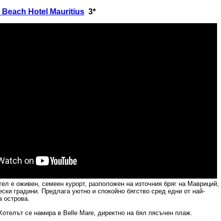
 Beach Hotel Mauritius
3*
тел е оживен, семеен курорт, разположен на източния бряг на Мавриций,
ски градини. Предлага уютно и спокойно бягство сред едни от най-
а острова.
Хотелът се намира в
Belle Mare,
директно на бял пясъчен плаж.