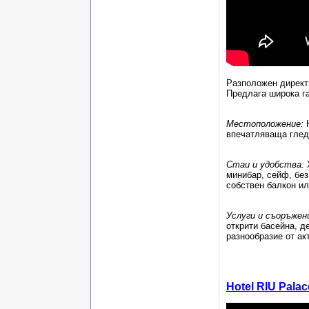
Разположен директ
Предлага широка га
Местоположение:
впечатляваща глед
Стаи и удобства:
минибар, сейф, бе
собствен балкон ил
Услуги и съоръжен
открити басейна, д
разнообразие от ак
Hotel RIU Palac