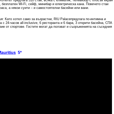
Хотелът предлага 310 стаи, всяка с климатик, телевизор с плосък екран
, безплатен
Wi-Fi,
сейф, минибар и електрическа кана. Повечето стаи
раса, а някои суити – и самостоятелни басейни или вани.
ия:
Като хотел само за възрастни,
RIU Palace
предлага по-интимна и
а с 24-часов
all-inclusive,
6 ресторанта и 6 бара, 3 открити басейна, СПА
зие от спортове. Гостите могат да ползват и съоръженията на съседния
Mauritius
5*