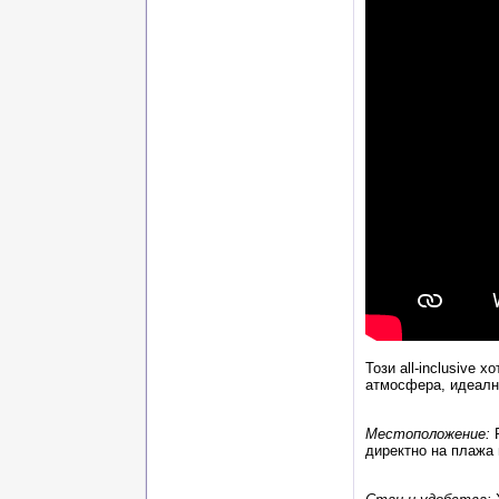
Този
all-inclusive
хо
атмосфера, идеална
Местоположение:
директно на плажа 