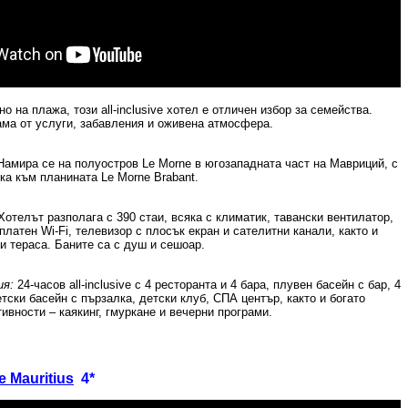
но на плажа, този
all-inclusive
хотел е отличен избор за семейства.
ма от услуги, забавления и оживена атмосфера.
Намира се на полуостров
Le Morne
в югозападната част на Мавриций, с
ка към планината
Le Morne Brabant.
Хотелът разполага с 390 стаи, всяка с климатик, тавански вентилатор,
зплатен
Wi-Fi,
телевизор с плосък екран и сателитни канали, както и
и тераса. Баните са с душ и сешоар.
ия:
24-часов
all-inclusive
с 4 ресторанта и 4 бара, плувен басейн с бар, 4
етски басейн с пързалка, детски клуб, СПА център, както и богато
тивности – каякинг, гмуркане и вечерни програми.
e Mauritius
4*