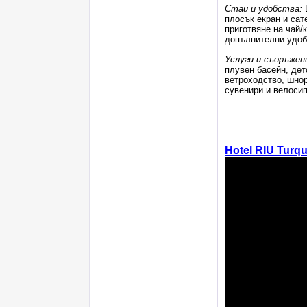
Стаи и удобства:
В
плосък екран и сат
приготвяне на чай/
допълнителни удоб
Услуги и съоръжен
плувен басейн, дет
ветроходство, шнор
сувенири и велоси
Hotel RIU Turqu