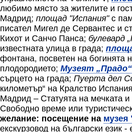
любимо място за жителите и гос
Мадрид;
площад "Испания"
с пам
писател Мигел де Сервантес и с
Кихот и Санчо Панса;
булевард „
известната улица в града;
площ
фонтана, посветен на богинята 
плодородието;
Музеят „
Прадо“
сърцето на града;
Пуерта дел С
километър“ на Кралство Испания
Мадрид – Статуята на мечката и
Свободно време или туристичес
желание: посещение на
музея
екскурзовод на български език - 