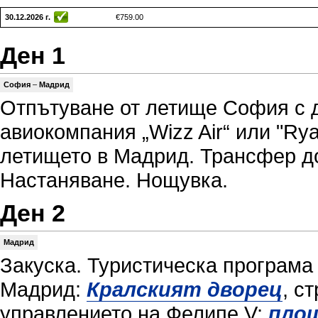
30.12.2026 г.
€759.00
Ден 1
София
–
Мадрид
Отпътуване от летище София с д
авиокомпания „Wizz Air“ или "Rya
летището в Мадрид. Трансфер до
Настаняване. Нощувка.
Ден 2
Мадрид
Закуска. Туристическа програма
Мадрид:
Кралският дворец
, с
управлението на Фелипе V;
пло