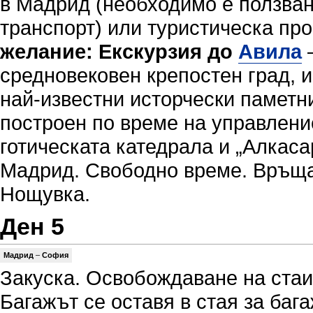
в Мадрид (необходимо е ползван
транспорт) или туристическа пр
желание:
Eкскурзия до
Авила
–
средновековен крепостен град, 
най-известни исторчески паметни
построен по време на управление
готическата катедрала и „Алкаса
Мадрид. Свободно време. Връща
Нощувка.
Ден 5
Мадрид
–
София
Закуска. Освобождаване на стаи
Багажът се оставя в стая за бага