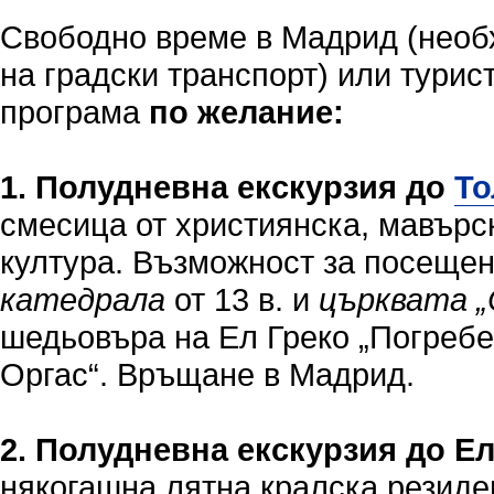
Свободно време в Мадрид (необ
на градски транспорт) или турис
програма
по желание:
1. Полудневна екскурзия до
То
смесица от християнска, мавърс
култура. Възможност за посеще
катедрала
от 13 в. и
църквата „
шедьовъра на Ел Греко „Погребе
Оргас“. Връщане в Мадрид.
2. Полудневна екскурзия до Е
някогашна лятна кралска резид