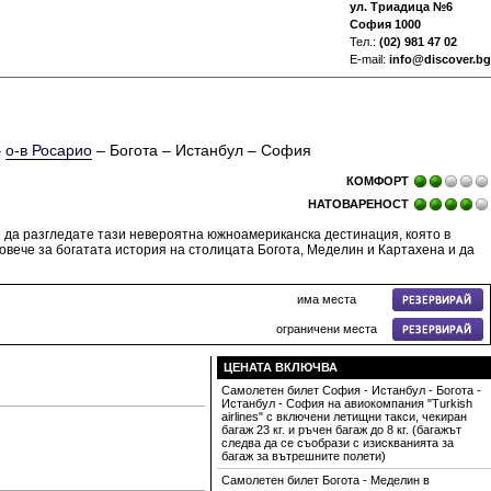
ул. Триадица №6
София 1000
Тел.:
(02) 981 47 02
E-mail:
info@discover.bg
–
о-в Росарио
– Богота – Истанбул – София
КОМФОРТ
НАТОВАРЕНОСТ
и да разгледате тази невероятна южноамериканска дестинация, която в
вече за богатата история на столицата Богота, Меделин и Картахена и да
има места
ограничени места
ЦЕНАТА ВКЛЮЧВА
Самолетен билет София - Истанбул - Богота -
Истанбул - София на авиокомпания "Turkish
airlines" с включени летищни такси, чекиран
багаж 23 кг. и ръчен багаж до 8 кг. (багажът
следва да се съобрази с изискванията за
багаж за вътрешните полети)
Самолетен билет Богота - Меделин в