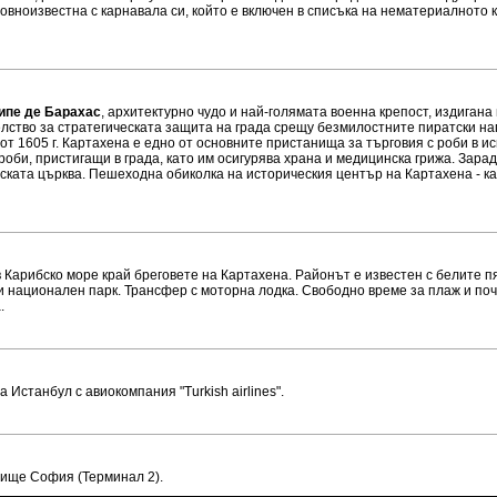
овноизвестна с карнавала си, който е включен в списъка на нематериалното 
ипе де Барахас
, архитектурно чудо и най-голямата военна крепост, издигана
лство за стратегическата защита на града срещу безмилостните пиратски нап
от 1605 г. Картахена е едно от основните пристанища за търговия с роби в и
оби, пристигащи в града, като им осигурява храна и медицинска грижа. Зара
ческата църква. Пешеходна обиколка на историческия център на Картахена - 
в Карибско море край бреговете на Картахена. Районът е известен с белите 
 национален парк. Трансфер с моторна лодка. Свободно време за плаж и почи
а.
 Истанбул с авиокомпания "Turkish airlines".
тище София (Терминал 2).