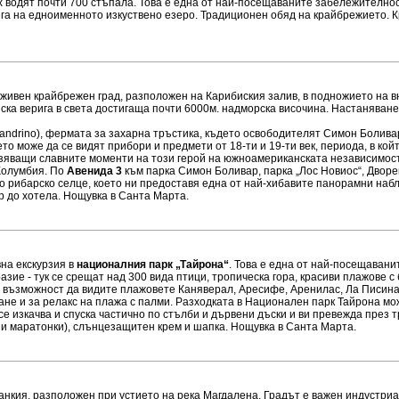
 водят почти 700 стъпала. Това е една от най-посещаваните забележителнос
га на едноименното изкуствено езеро. Традиционен обяд на крайбрежието. Кр
оживен крайбрежен град, разположен на Карибиския залив, в подножието на
нска верига в света достигаща почти 6000м. надморска височина. Настаняване
ejandrino), фермата за захарна тръстика, където освободителят Симон Болива
то може да се видят прибори и предмети от 18-ти и 19-ти век, периода, в кой
азяващи славните моменти на този герой на южноамериканската независимос
 Колумбия. По
Авенида 3
към парка Симон Боливар, парка „Лос Новиос“, Дворе
ко рибарско селце, което ни предоставя една от най-хибавите панорамни на
р до хотела. Нощувка в Санта Марта.
на екскурзия в
националния парк „Тайрона“
. Това е една от най-посещаван
зие - тук се срещат над 300 вида птици, тропическа гора, красиви плажове с 
е възможност да видите плажовете Каняверал, Аресифе, Аренилас, Ла Писина
не и за релакс на плажа с палми. Разходката в Национален парк Тайрона мож
се изкачва и спуска частично по стълби и дървени дъски и ви превежда през т
ни маратонки), слънцезащитен крем и шапка. Нощувка в Санта Марта.
аранкия, разположен при устието на река Магдалена. Градът е важен индустри