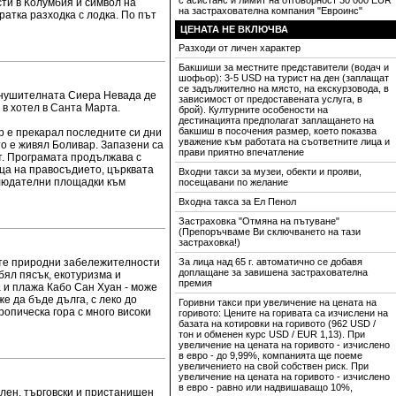
с асистанс и лимит на отговорност 30 000 EUR
ти в Колумбия и символ на
на застрахователна компания "Евроинс"
атка разходка с лодка. По път
ЦЕНАТА НЕ ВКЛЮЧВА
Разходи от личен характер
Бакшиши за местните представители (водач и
шофьор): 3-5 USD на турист на ден (заплащат
се задължително на място, на екскурзовода, в
 внушителната Сиера Невада де
зависимост от предоставената услуга, в
 в хотел в Санта Марта.
брой). Културните особености на
дестинацията предполагат заплащането на
бакшиш в посочения размер, което показва
р е прекарал последните си дни
уважение към работата на съответните лица и
то е живял Боливар. Запазени са
прави приятно впечатление
т. Програмата продължава с
ца на правосъдието, църквата
Входни такси за музеи, обекти и прояви,
блюдателни площадки към
посещавани по желание
Входна такса за Ел Пенол
Застраховка "Отмяна на пътуване"
(Препоръчваме Ви сключването на тази
застраховка!)
ите природни забележителности
За лица над 65 г. автоматично се добавя
доплащане за завишена застрахователна
бял пясък, екотуризма и
премия
 и плажа Кабо Сан Хуан - може
е да бъде дълга, с леко до
Горивни такси при увеличение на цената на
ропическа гора с много високи
горивото: Цените на горивата са изчислени на
базата на котировки на горивото (962 USD /
тон и обменен курс USD / EUR 1,13). При
увеличение на цената на горивото - изчислено
в евро - до 9,99%, компанията ще поеме
увеличението на свой собствен риск. При
увеличение на цената на горивото - изчислено
в евро - равно или надвишаващо 10%,
ален, търговски и пристанищен