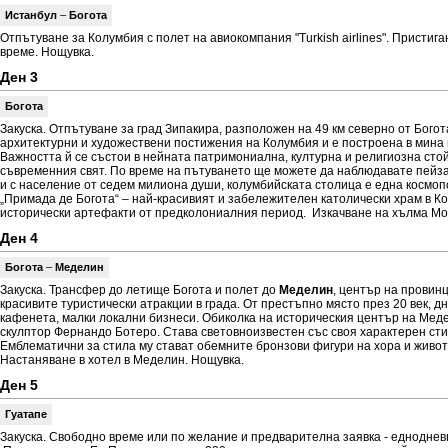
Истанбул
–
Богота
Отпътуване за Колумбия с полет на авиокомпания "Turkish airlines". Присти
време. Нощувка.
Ден 3
Богота
Закуска. Отпътуване за град Зипакира, разположен на 49 км северно от Бого
архитектурни и художествени постижения на Колумбия и е построена в мина н
Важността й се състои в нейната патримониална, културна и религиозна стойн
съвременния свят. По време на пътуването ще можете да наблюдавате пейзаж
и с население от седем милиона души, колумбийската столица е една космо
„Примада де Богота“ – най-красивият и забележителен католически храм в Ко
исторически артефакти от предколониалния период. Изкачване на хълма Мон
Ден 4
Богота
–
Меделин
Закуска. Трансфер до летище Богота и полет до
Меделин
, център на провин
красивите туристически атракции в града. От престъпно място през 20 век, д
кафенета, малки локални бизнеси. Обиколка на историческия център на Мед
скулптор Фернандо Ботеро. Става световноизвестен със своя характерен сти
Емблематични за стила му стават обемните бронзови фигури на хора и живо
Настаняване в хотел в Меделин. Нощувка.
Ден 5
Гуатапе
Закуска. Свободно време или по желание и предварителна заявка - едноднев