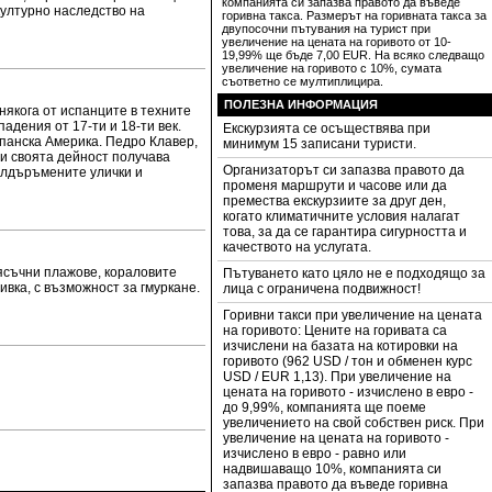
компанията си запазва правото да въведе
културно наследство на
горивна такса. Размерът на горивната такса за
двупосочни пътувания на турист при
увеличение на цената на горивото от 10-
19,99% ще бъде 7,00 EUR. На всяко следващо
увеличение на горивото с 10%, сумата
съответно се мултиплицира.
ПОЛЕЗНА ИНФОРМАЦИЯ
 някога от испанците в техните
адения от 17-ти и 18-ти век.
Екскурзията се осъществява при
спанска Америка. Педро Клавер,
минимум 15 записани туристи.
ди своята дейност получава
Организаторът си запазва правото да
калдъръмените улички и
променя маршрути и часове или да
премества екскурзиите за друг ден,
когато климатичните условия налагат
това, за да се гарантира сигурността и
качеството на услугата.
пясъчни плажове, кораловите
Пътуването като цяло не е подходящо за
вка, с възможност за гмуркане.
лица с ограничена подвижност!
Горивни такси при увеличение на цената
на горивото: Цените на горивата са
изчислени на базата на котировки на
горивото (962 USD / тон и обменен курс
USD / EUR 1,13). При увеличение на
цената на горивото - изчислено в евро -
до 9,99%, компанията ще поеме
увеличението на свой собствен риск. При
увеличение на цената на горивото -
изчислено в евро - равно или
надвишаващо 10%, компанията си
запазва правото да въведе горивна