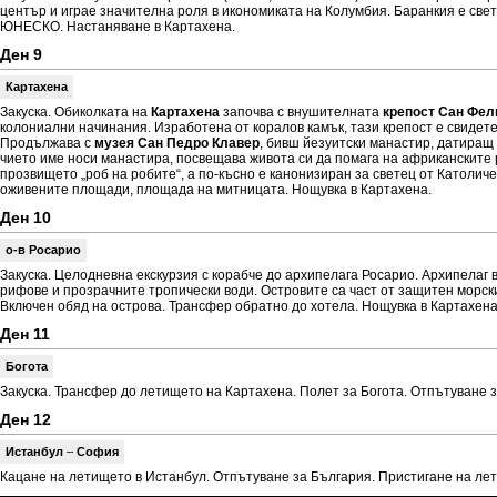
център и играе значителна роля в икономиката на Колумбия. Баранкия е свет
ЮНЕСКО. Настаняване в Картахена.
Ден 9
Картахена
Закуска. Обиколката на
Картахена
започва с внушителната
крепост Сан Фел
колониални начинания. Изработена от коралов камък, тази крепост е свидете
Продължава с
музея Сан Педро Клавер
, бивш йезуитски манастир, датиращ 
чието име носи манастира, посвещава живота си да помага на африканските р
прозвището „роб на робите“, а по-късно е канонизиран за светец от Католи
оживените площади, площада на митницата. Нощувка в Картахена.
Ден 10
о-в Росарио
Закуска. Целодневна екскурзия с корабче до архипелага Росарио. Архипелаг 
рифове и прозрачните тропически води. Островите са част от защитен морски
Включен обяд на острова. Трансфер обратно до хотела. Нощувка в Картахен
Ден 11
Богота
Закуска. Трансфер до летището на Картахена. Полет за Богота. Отпътуване за
Ден 12
Истанбул
–
София
Кацане на летището в Истанбул. Отпътуване за България. Пристигане на ле