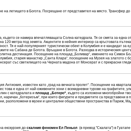
гане на летището в Богота. Посрещане от представител на място. Трансфер д
та, където се намира впечатляващата Солна катедрала. Тя се смята за една 
а 120 метра под земята. Акцентите в нейния интериор са кръстовата пътека,
ост. Тя е най-популярният туристически обект в Колумбия и е кандидат за ед
ите на Сабана де Богота. Връщане в Богота. Разходка в историческия центъ
политна дестинация. Посещение на площад „Боливар“, имението на Симон Бо
лумбия, стария манастир „Санта Клара“, посещение на Музея на златото с бо
серат със светилището на Черната мадона от Монсерат и с прекрасни гледк
ция Антиокия, известен като „град на вечната пролет“. Посещение на квартал
нес това е една от най-оживените зони с всекидневни турове на графитите, у
елин с катедралата и
площад „Ботеро“
, където са изложени многобройни тв
л, наричан „ботеризъм“, при които фигурите и предметите са представени в
тни, разположени в музеи и централни обществени пространства в Париж, Ма
на екскурзия до
скалния феномен Ел Пеньол
(в превод "Скалата") в Гуатапе