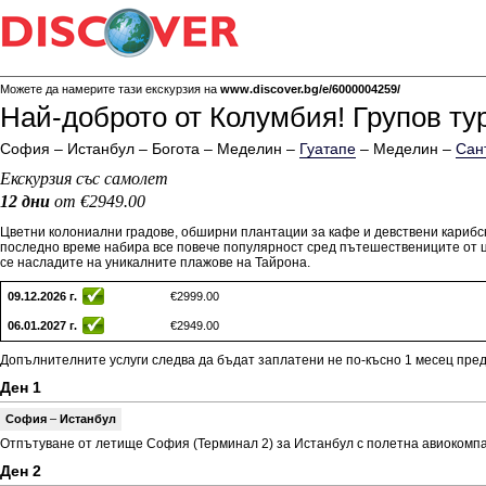
Можете да намерите тази екскурзия на
www.discover.bg/e/6000004259/
Най-доброто от Колумбия! Групов тур
София – Истанбул – Богота – Меделин –
Гуатапе
– Меделин –
Сан
Екскурзия със самолет
12 дни
от €2949.00
Цветни колониални градове, обширни плантации за кафе и девствени карибск
последно време набира все повече популярност сред пътешествениците от ця
се насладите на уникалните плажове на Ta
йрона.
09.12.2026 г.
€2999.00
06.01.2027 г.
€2949.00
Допълнителните услуги следва да бъдат заплатени не по-късно 1 месец пре
Ден 1
София
–
Истанбул
Отпътуване от летище София (Терминал 2) за Истанбул с полетна авиокомпани
Ден 2