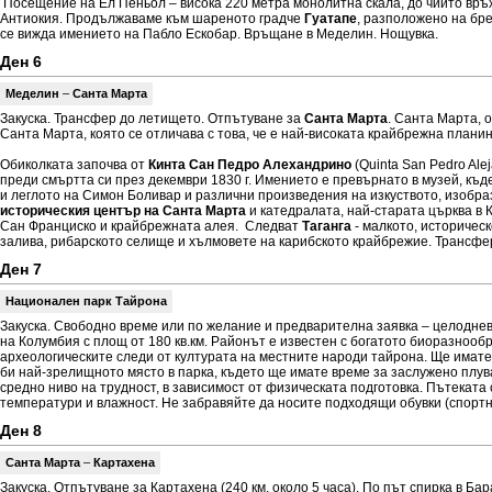
Посещение на Ел Пеньол – висока 220 метра монолитна скала, до чийто връх
Антиокия. Продължаваме към шареното градче
Гуатапе
, разположено на бре
се вижда имението на Пабло Ескобар. Връщане в Меделин. Нощувка.
Ден 6
Меделин
–
Санта Марта
Закуска. Трансфер до летището. Отпътуване за
Санта Марта
. Санта Марта, 
Санта Марта, която се отличава с това, че е най-високата крайбрежна плани
Обиколката започва от
Кинта Сан Педро Алехандрино
(Quinta San Pedro Al
преди смъртта си през декември 1830 г. Имението е превърнато в музей, къде
и леглото на Симон Боливар и различни произведения на изкуството, изобр
историческия център на Санта Марта
и катедралата, най-старата църква в
Сан Франциско и крайбрежната алея. Следват
Таганга
- малкото, историчес
залива, рибарското селище и хълмовете на карибското крайбрежие. Трансфе
Ден 7
Национален парк Тайрона
Закуска. Свободно време или по желание и предварителна заявка – целоднев
на Колумбия с площ от 180 кв.км. Районът е известен с богатото биоразнообра
археологическите следи от културата на местните народи тайрона. Ще имат
би най-зрелищното място в парка, където ще имате време за заслужено плува
средно ниво на трудност, в зависимост от физическата подготовка. Пътеката 
температури и влажност. Не забравяйте да носите подходящи обувки (спорт
Ден 8
Санта Марта
–
Картахена
Закуска. Отпътуване за Картахена (240 км, около 5 часа). По път спирка в Б