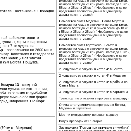
икономична класа с включени летищни такси,
чекиран багаж до 23 кг и ръчен багаж до 10 кг. (
55см. x 35см. x 25 см.) ( Необходимо е да се
о хотела. Настаняване. Свободно
представят паспортни данни 60 дни преди
датата на отпътуване)
Самолетен билет Меделин - Санта Марта в
икономична класа с включени летищни такси,
чекиран багаж до 23 кг. и ръчен багаж до 10 кг.
( 55см. x 35см. x 25см.) ( Необходимо е да се
представят паспортни данни 60 дни преди
от най-забележителните
датата на отпътуване.)
 куполът, хорът и нартексът.
Самолетен билет Картахена - Богота в
но от 7-те чудеса на
икономична класа с включени летищни такси,
р – разположена на 2600 м.н.в
чекиран багаж до 23 кг и ръчен багаж до 10 кг. (
ливар, Капитолия и катедралата
55см. x 35см. x 25 см.) ( Необходимо е да се
гата колекция от златни
представят паспортни данни 60 дни преди
и към Богота. Нощувка.
датата на отпътуване.)
2 нощувки със закуски в хотел 4* в Богота
2 нощувки със закуски в хотел 4* в Меделин
2 нощувка със закуска в хотел 4* в района на
а
Комуна 13
- сред най-
Санта Марта
лични музикални изпълнения,
3 нощувка със закуска в хотел 4* в Картахена
орби на великия колумбийски
 преувеличено обемни форми.
Транспорт по описания в програмата маршрут
дрид, Флоренция, Ню Йорк.
Описаната туристическа програма в Богота,
Меделин и Картахена
Местни екскурзоводи по целия маршрут
Водач-преводач от България
 (70 км от Меделин).
Застраховка "Помощ при пътуване в чужбина"