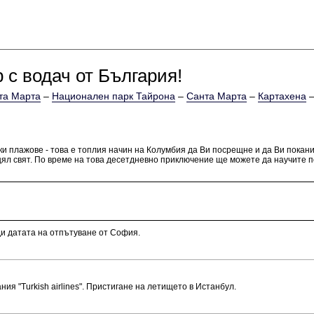
 с водач от България!
та Марта
–
Национален парк Тайрона
–
Санта Марта
–
Картахена
и плажове - това е топлия начин на Колумбия да Ви посрещне и да Ви покан
л свят. По време на това десетдневно приключение ще можете да научите по
ди датата на отпътуване от София.
я "Turkish airlines". Пристигане на летищeто в Истанбул.