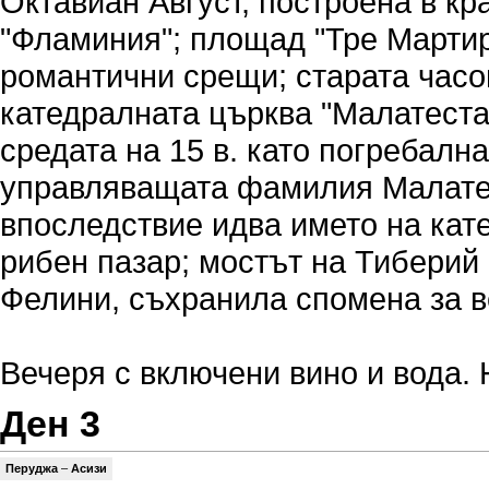
Октавиан Август, построена в кр
"Фламиния"; площад "Тре Мартир
романтични срещи; старата часо
катедралната църква "Малатеста"
средата на 15 в. като погребалн
управляващата фамилия Малатес
впоследствие идва името на кат
рибен пазар; мостът на Тиберий 
Фелини, съхранила спомена за в
Вечеря с включени вино и вода.
Ден 3
Перуджа
–
Асизи