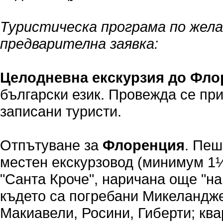
Туристическа програма по жела
предварителна заявка:
Целодневна екскурзия до Фл
български език. Провежда се пр
записани туристи.
Отпътуване за
Флоренция
. Пеш
местен екскурзовод (минимум 1½
"Санта Кроче", наричана още "н
където са погребани Микеландже
Макиавели, Росини, Гиберти; кв