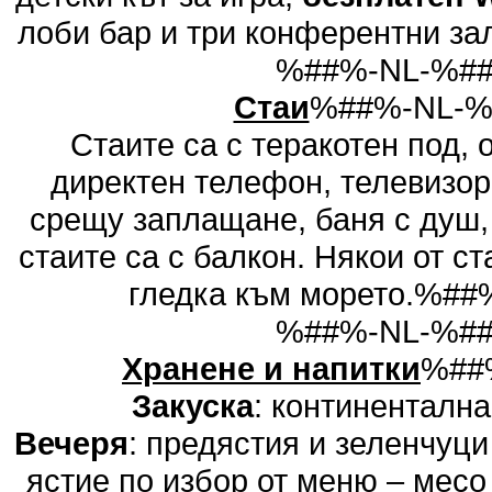
лоби бар и три конферентни 
%##%-NL-%#
Стаи
%##%-NL-
Стаите са с теракотен под, 
директен телефон, телевизор
срещу заплащане, баня с душ, 
стаите са с балкон. Някои от с
гледка към морето.%#
%##%-NL-%#
Хранене и напитки
%##
Закуска
: континентална
Вечеря
: предястия и зеленчуци
ястие по избор от меню – месо