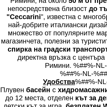
Римини, на около
50 м от пр
непосредствена близост
до тъ
"Ceccarini
", известна с много
най-добрите италиански диза
множество от популярните мар
магазинчета, полезни за туристи
спирка на градски транспор
директна връзка с центъра 
Римини. %##%-NL
%##%-NL-%#
Удобства
%##%-NL
Плувен
басейн
с
хидромасажни
до 12 места, отделен
кът за д
детски кът за игра,
безплатен W