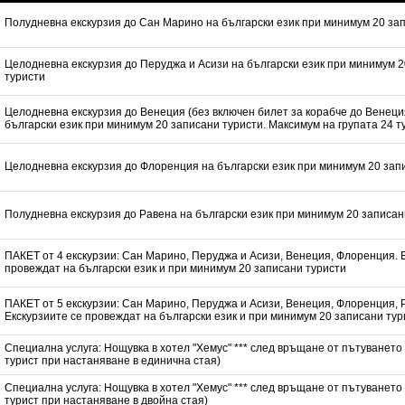
Полудневна екскурзия до Сан Марино на български език при минимум 20 за
Целодневна екскурзия до Перуджа и Асизи на български език при минимум 
туристи
Целодневна екскурзия до Венеция (без включен билет за корабче до Венеци
български език при минимум 20 записани туристи. Максимум на групата 24 т
Целодневна екскурзия до Флоренция на български език при минимум 20 зап
Полудневна екскурзия до Равена на български език при минимум 20 записан
ПАКЕТ от 4 екскурзии: Сан Марино, Перуджа и Асизи, Венеция, Флоренция. 
провеждат на български език и при минимум 20 записани туристи
ПАКЕТ от 5 екскурзии: Сан Марино, Перуджа и Асизи, Венеция, Флоренция, 
Екскурзиите се провеждат на български език и при минимум 20 записани тур
Специална услуга: Нощувка в хотел "Хемус" *** след връщане от пътуването
турист при настаняване в единична стая)
Специална услуга: Нощувка в хотел "Хемус" *** след връщане от пътуването
турист при настаняване в двойна стая)