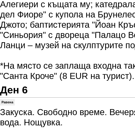
Алегиери с къщата му; катедрал
дел Фиоре" с купола на Брунелес
Джото; баптистерията "Йоан Кръ
"Синьория" с двореца "Палацо В
Ланци – музей на скулптурите по
*На място се заплаща входна та
"Санта Кроче" (8 EUR на турист).
Ден 6
Равена
Закуска. Свободно време. Вечер
вода. Нощувка.