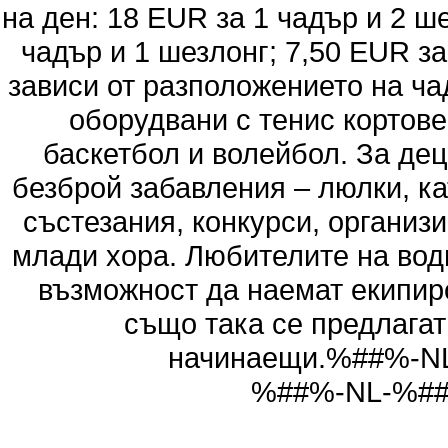
на ден: 18 EUR за 1 чадър и 2 ш
чадър и 1 шезлонг; 7,50 EUR за
зависи от разположението на ча
оборудвани с тенис кортове
баскетбол и волейбол. За дец
безброй забавления – люлки, ка
състезания, конкурси, организ
млади хора. Любителите на вод
възможност да наемат екипиро
също така се предлагат
начинаещи.%##%-N
%##%-NL-%#