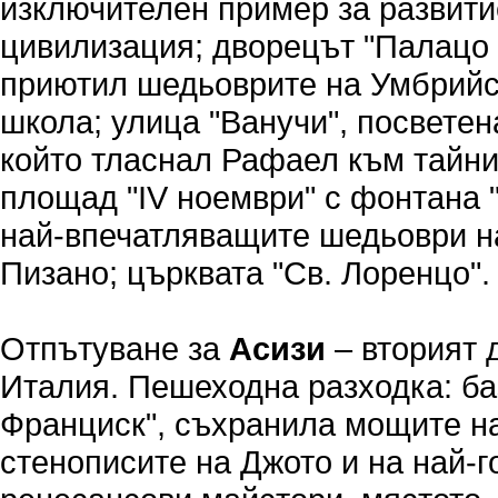
изключителен пример за развити
цивилизация; дворецът "Палацо 
приютил шедьоврите на Умбрийс
школа; улица "Ванучи", посвете
който тласнал Рафаел към тайнит
площад "ІV ноември" с фонтана 
най-впечатляващите шедьоври н
Пизано; църквата "Св. Лоренцо".
Отпътуване за
Асизи
– вторият 
Италия. Пешеходна разходка: ба
Франциск", съхранила мощите на
стенописите на Джото и на най-