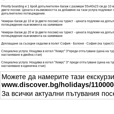
Priority boarding и 1 брой допълнителен багаж с размери 55x40x23 см до 10 кг
двете посоки. Цената и възможността за добавяне на тази услуга подлежат 
допълнително потвърждение.
Чекиран багаж до 10 кг (в двете посоки) на турист - цената подлежи на доп
потвърждение към момента на заявяване
Чекиран багаж до 20 кг (в двете посоки) на турист - цената подлежи на доп
потвърждение към момента на заявяване
Доплащане за съседни седалки в полет София - Болоня - София (на турист)
Специална услуга: Нощувка в хотел "Хемус" 3*преди отпътуване (цена на ту
настаняване в двойна стая)
Специална услуга: Нощувка в хотел "Хемус" 3* преди отпътуване (цена на ту
настаняване в единична стая)
Можете да намерите тази екскурзи
www.discover.bg/holidays/110000
За всички актуални пътувания по