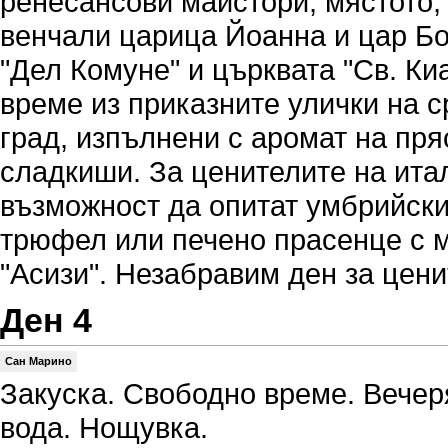
ренесансови майстори, мястото, 
венчали царица Йоанна и цар Бо
"Дел Комуне" и църквата "Св. Ки
време из приказните улички на 
град, изпълнени с аромат на пря
сладкиши. За ценителите на ита
възможност да опитат умбрийски
трюфел или печено прасенце с 
"Асизи". Незабравим ден за цени
Ден 4
Сан Марино
Закуска. Свободно време. Вечер
вода. Нощувка.