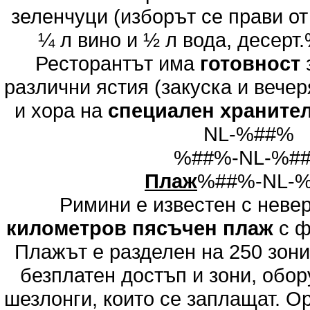
зеленчуци (изборът се прави от
¼ л вино и ½ л вода, десе
Ресторантът има
готовност
различни ястия (закуска и вечер
и хора на
специален храните
NL-%##%
%##%-NL-%#
Плаж
%##%-NL-
Римини е известен с неве
километров пясъчен плаж
с ф
Плажът е разделен на 250 зони
безплатен достъп и зони, обор
шезлонги, които се заплащат. О