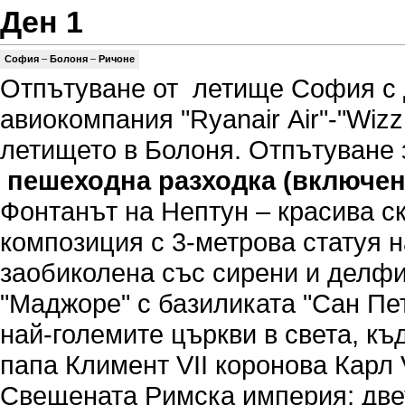
Ден 1
София
–
Болоня
–
Ричоне
Отпътуване от летище София с 
авиокомпания "Ryanair Аir"-"Wizz 
летището в Болоня. Отпътуване
п
ешеходна разходка (включен
Фонтанът на Нептун – красива с
композиция с 3-метрова статуя н
заобиколена със сирени и делф
"Маджоре" с базиликата "Сан Пет
най-големите църкви в света, къд
папа Климент VII коронова Карл 
Свещената Римска империя; двет