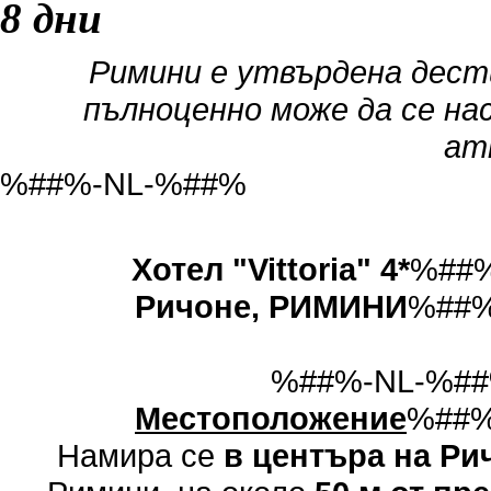
8 дни
Римини е утвърдена дест
пълноценно може да се н
ат
%##%-NL-%##%
Хотел "Vittoria" 4*
%##
Ричоне, РИМИНИ
%##%
%##%-NL-%#
Местоположение
%##%
Намира се
в центъра на Ри