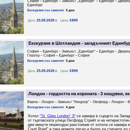
София – Единбург – Замъкът ,,Единбург" – Единбург – Дворецъ
Единбург
Екскурзия със самолет
5 дни
25.09.2026 г.
€899
Дата:
Цена:
Екскурзия в Шотландия - загадъчният Единбур
София – Единбург – Замъкът ,,Единбург" – Единбург – Дворецъ
Глазгоу – София – Единбург – София
Екскурзия със самолет
5 дни
25.09.2026 г.
€899
Дата:
Цена:
Лондон - гордостта на короната - 3 нощувки, е
Варна – Лондон – Замъкът "Уиндзор" – Оксфорд – Лондон – 
Екскурзия със самолет
4 дни
Хотел
"St. Giles London" 3*
се намира в сърцето на Запад
от търговската улица Оксфорд Стрийт и на четиристотин
две минути пешеходно разстояние от хотела се намира м
Court Road" и така можете лесно и бързо да стигнете до