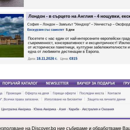
Лондон - в сърцето на Англия - 4 нощувки, ек
София – Лондон – Замъкът "Уиндзор" – Уинчестър – Оксфорд
Екскурзия със самолет
5 дни
Посетете с нас един от най-интерсените европейски град
съвременност, консервативност и ексцентричност! Изкл
от исторически паметници, културни забележителности 
една от любимите дестинации в Европа.
18.11.2026 г.
€815
Дата:
Цена:
ца
Промоции
Оферта на деня
Горещи оферти
Последни места
Контакти
". Всички права запазени.
Използване на бисквитки
Защита на личните данни
·
Централна Америка
·
Южна Америка
·
Азия
·
Кариби
·
Австралия и Океания
ии и почивки: Етиопия
Екскурзии и почивки: Мароко
Екскурзии и 
ии и почивки: Замбия
Екскурзии и почивки: Мексико
Екскурзии и 
 използване на Discover.bg ние събираме и обработваме В
ии и почивки: Индия
Екскурзии и почивки: Молдова
Екскурзии и 