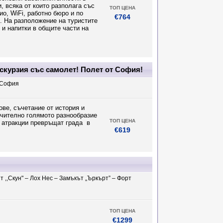
, всяка от които разполага със
ТОП ЦЕНА
о, WiFi, работно бюро и по
€764
е. На разположение на туристите
 и напитки в общите части на
кскурзия със самолет! Полет от София!
– София
ове, съчетание от история и
ючително голямото разнообразие
ТОП ЦЕНА
и атракции превръщат града в
€619
 ,,Скун" – Лох Нес – Замъкът „Ъркърт” – Форт
ТОП ЦЕНА
€1299