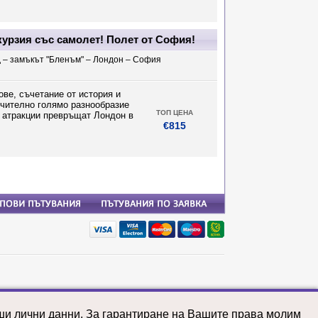
скурзия със самолет! Полет от София!
 – замъкът "Бленъм" – Лондон – София
ове, съчетание от история и
ючително голямо разнообразие
ТОП ЦЕНА
и атракции превръщат Лондон в
€815
почивки: Тайланд
почивки: Танзания
аши лични данни. За гарантиране на Вашите права молим
почивки: Турция