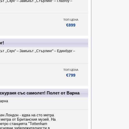
т ,,Скун" – Замъкът ,,Стърлинг" – Глазгоу –
ТОП ЦЕНА
€899
г!
т ,,Скун" – Замъкът ,,Стърлинг" – Единбург –
ТОП ЦЕНА
€799
кскурзия със самолет! Полет от Варна
Варна
ен Лондон - едва на сто метра
 метра от Британския музей. На
етро станцията "Tottenham
 основни забележителности в