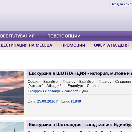
Вход за клие
Екскурзия в ШОТЛАНДИЯ - история, митове и 
София – Единбург – Глазгоу – Единбург – Глазгоу – Стърлин
„Ъркърт” – Абърдийн – Единбург – София
Екскурзия с автобус и самолет
8 дни
25.09.2026 г.
€1849
Дата:
Цена:
Екскурзия в Шотландия - загадъчният Единбур