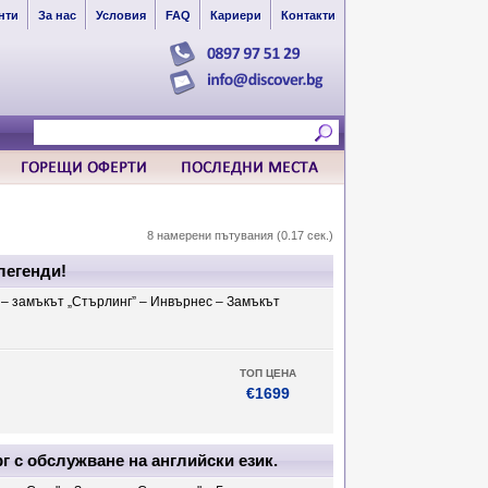
нти
За нас
Условия
FAQ
Кариери
Контакти
8 намерени пътувания (0.17 сек.)
легенди!
г – замъкът „Стърлинг” – Инвърнес – Замъкът
ТОП ЦЕНА
€1699
г с обслужване на английски език.