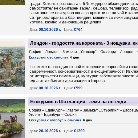
града. Хотелът разполага с 675 модерно обзаведени стаи
самостоятелен санитарен възел, сешоар, телевизор, ради
запитване се осигурява кана за приготвяне на чай и каф
са три ресторанта и бар, вендинг машини за леки закуски
хотела, казино и денонощна рецепция.
08.10.2026 г.
€764
Дата:
Цена:
Лондон - гордостта на короната - 3 нощувки, е
София – Лондон – Замъкът ,,Уиндзор" – Оксфорд – Лондон 
Екскурзия със самолет
4 дни
Посетете с нас един от най-интересните европейски град
съвременност, консервативност и ексцентричност! Изкл
от исторически паметници, културни забележителности 
една от любимите дестинации в Европа.
08.10.2026 г.
€599
Дата:
Цена:
Екскурзия в Шотландия - земя на легенди
София – Единбург – Глазгоу – Замъкът ,,Стърлинг" – Дворецът
Уилям – Единбург – София
Екскурзия с автобус и самолет
6 дни
26.10.2026 г.
€1299
Дата:
Цена: