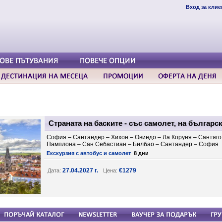
Вход за клие
Страната на баските - със самолет, на българс
София – Сантандер – Хихон – Овиедо – Ла Коруня – Сантяго 
Памплона – Сан Себастиан – Билбао – Сантандер – София
Екскурзия с автобус и самолет
8 дни
27.04.2027 г.
€1279
Дата:
Цена: