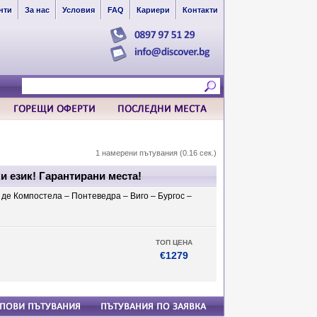
нти
За нас
Условия
FAQ
Кариери
Контакти
1 намерени пътувания (0.16 сек.)
ки език! Гарантирани места!
де Компостела – Понтеведра – Виго – Бургос –
ТОП ЦЕНА
€1279