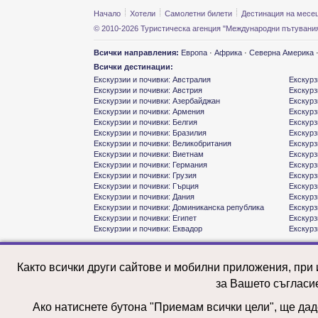
Начало
Хотели
Самолетни билети
Дестинация на месе
© 2010-2026 Туристическа агенция "Международни пътувания
Всички направления:
Европа
·
Африка
·
Северна Америка
Всички дестинации:
Екскурзии и почивки: Австралия
Екскурз
Екскурзии и почивки: Австрия
Екскурз
Екскурзии и почивки: Азербайджан
Екскурз
Екскурзии и почивки: Армения
Екскурз
Екскурзии и почивки: Белгия
Екскурз
Екскурзии и почивки: Бразилия
Екскурз
Екскурзии и почивки: Великобритания
Екскурз
Екскурзии и почивки: Виетнам
Екскурз
Екскурзии и почивки: Германия
Екскурз
Екскурзии и почивки: Грузия
Екскурз
Екскурзии и почивки: Гърция
Екскурз
Екскурзии и почивки: Дания
Екскурз
Екскурзии и почивки: Доминиканска република
Екскурз
Екскурзии и почивки: Египет
Екскурз
Екскурзии и почивки: Еквадор
Екскурз
Както всички други сайтове и мобилни приложения, при
за Вашето съгласи
Ако натиснете бутона "Приемам всички цели", ще даде