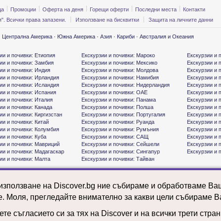
ца
Промоции
Оферта на деня
Горещи оферти
Последни места
Контакти
". Всички права запазени.
Използване на бисквитки
Защита на личните данни
·
Централна Америка
·
Южна Америка
·
Азия
·
Кариби
·
Австралия и Океания
ии и почивки: Етиопия
Екскурзии и почивки: Мароко
Екскурзии и 
ии и почивки: Замбия
Екскурзии и почивки: Мексико
Екскурзии и 
ии и почивки: Индия
Екскурзии и почивки: Молдова
Екскурзии и 
ии и почивки: Ирландия
Екскурзии и почивки: Намибия
Екскурзии и 
ии и почивки: Исландия
Екскурзии и почивки: Нидерландия
Екскурзии и 
ии и почивки: Испания
Екскурзии и почивки: ОАЕ
Екскурзии и 
ии и почивки: Италия
Екскурзии и почивки: Панама
Екскурзии и 
ии и почивки: Канада
Екскурзии и почивки: Полша
Екскурзии и 
ии и почивки: Киргизстан
Екскурзии и почивки: Португалия
Екскурзии и 
ии и почивки: Китай
Екскурзии и почивки: Руанда
Екскурзии и 
ии и почивки: Колумбия
Екскурзии и почивки: Румъния
Екскурзии и 
ии и почивки: Куба
Екскурзии и почивки: САЩ
Екскурзии и 
ии и почивки: Мавриций
Екскурзии и почивки: Сейшели
Екскурзии и 
ии и почивки: Мадагаскар
Екскурзии и почивки: Сингапур
Екскурзии и 
ии и почивки: Малта
Екскурзии и почивки: Тайван
 използване на Discover.bg ние събираме и обработваме В
е. Моля, прегледайте внимателно за какви цели събираме В
те съгласието си за тях на Discover и на всички трети стра