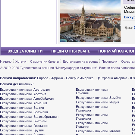
София
Мемин
Екску
Дата:
Начало
Хотели
Самолетни билети
Дестинация на месеца
Промоции
Оферта 
© 2010-2026 Туристическа агенция "Международни пътувания". Всички права запазени
Всички направления:
Европа
·
Африка
·
Северна Америка
·
Централна Америка
·
Юж
Всички дестинации:
Екскурзии и почивки: Австралия
Екскурзии и почивки:
Е
Етиопия
Екскурзии и почивки: Австрия
Е
Екскурзии и почивки: Замбия
Екскурзии и почивки: Азербайджан
Е
Екскурзии и почивки: Индия
Екскурзии и почивки: Армения
Е
Екскурзии и почивки:
Екскурзии и почивки: Белгия
Е
Ирландия
Н
Екскурзии и почивки: Бразилия
Екскурзии и почивки:
Е
Екскурзии и почивки: Великобритания
Исландия
Е
Екскурзии и почивки: Виетнам
Екскурзии и почивки:
Е
Екскурзии и почивки: Германия
Испания
Е
Екскурзии и почивки: Грузия
Екскурзии и почивки: Италия
П
Екскурзии и почивки: Гърция