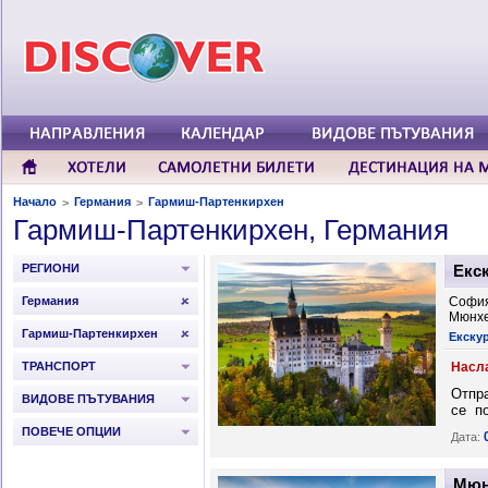
Начало
Германия
Гармиш-Партенкирхен
>
>
Гармиш-Партенкирхен, Германия
РЕГИОНИ
Екс
Германия
София
Мюнхе
Гармиш-Партенкирхен
Екскур
ТРАНСПОРТ
Насла
Отпра
ВИДОВЕ ПЪТУВАНИЯ
се по
ПОВЕЧЕ ОПЦИИ
Дата:
Мюнх