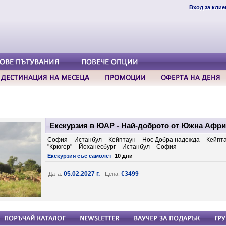
Вход за клие
Екскурзия в ЮАР - Най-доброто от Южна Африк
София – Истанбул – Кейптаун – Нос Добра надежда – Кейпт
"Крюгер" – Йоханесбург – Истанбул – София
Екскурзия със самолет
10 дни
05.02.2027 г.
€3499
Дата:
Цена: