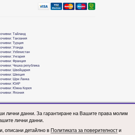
почивки: Тайланд
почивки: Танзания
почивки: Турция
почивки: Уганда
почивки: Узбекистан
почивки: Унгария
почивки: Франция
почивки: Чешка република
почивки: Швейцария
почивки: Швеция
почивки: Шри Ланка
почивки: ЮАР
почивки: Южна Корея
почивки: Япония
аши лични данни. За гарантиране на Вашите права молим
ашите лични данни.
ни, описани детайлно в
Политиката за поверителност
и