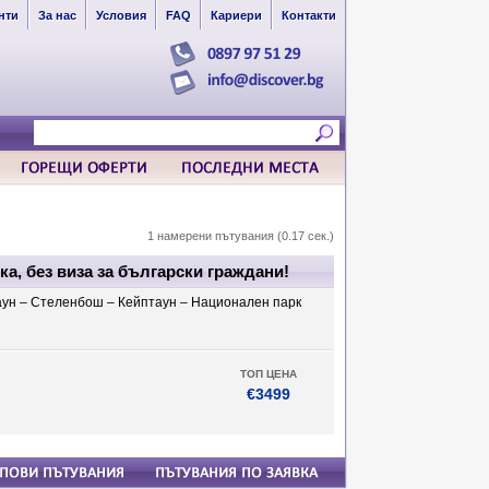
нти
За нас
Условия
FAQ
Кариери
Контакти
1 намерени пътувания (0.17 сек.)
а, без виза за български граждани!
аун – Стеленбош – Кейптаун – Национален парк
ТОП ЦЕНА
€3499