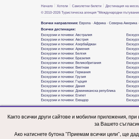
Начало
Хотели
Самолетни билети
Дестинация на месе
© 2010-2026 Туристическа агенция "Международни пътувания
Всички направления:
Европа
·
Африка
·
Северна Америка
Всички дестинации:
Екскурзии и почивки: Австралия
Екскурз
Екскурзии и почивки: Австрия
Екскурз
Екскурзии и почивки: Азербайджан
Екскурз
Екскурзии и почивки: Армения
Екскурз
Екскурзии и почивки: Белгия
Екскурз
Екскурзии и почивки: Бразилия
Екскурз
Екскурзии и почивки: Великобритания
Екскурз
Екскурзии и почивки: Виетнам
Екскурз
Екскурзии и почивки: Германия
Екскурз
Екскурзии и почивки: Грузия
Екскурз
Екскурзии и почивки: Гърция
Екскурз
Екскурзии и почивки: Дания
Екскурз
Екскурзии и почивки: Доминиканска република
Екскурз
Екскурзии и почивки: Египет
Екскурз
Екскурзии и почивки: Еквадор
Екскурз
Както всички други сайтове и мобилни приложения, при
за Вашето съгласи
Ако натиснете бутона "Приемам всички цели", ще даде