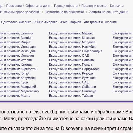
ца
Промоции
Оферта на деня
Горещи оферти
Последни места
Контакти
". Всички права запазени.
Използване на бисквитки
Защита на личните данни
·
Централна Америка
·
Южна Америка
·
Азия
·
Кариби
·
Австралия и Океания
ии и почивки: Етиопия
Екскурзии и почивки: Мароко
Екскурзии и 
ии и почивки: Замбия
Екскурзии и почивки: Мексико
Екскурзии и 
ии и почивки: Индия
Екскурзии и почивки: Молдова
Екскурзии и 
ии и почивки: Ирландия
Екскурзии и почивки: Намибия
Екскурзии и 
ии и почивки: Исландия
Екскурзии и почивки: Нидерландия
Екскурзии и 
ии и почивки: Испания
Екскурзии и почивки: ОАЕ
Екскурзии и 
ии и почивки: Италия
Екскурзии и почивки: Панама
Екскурзии и 
ии и почивки: Канада
Екскурзии и почивки: Полша
Екскурзии и 
ии и почивки: Киргизстан
Екскурзии и почивки: Португалия
Екскурзии и 
ии и почивки: Китай
Екскурзии и почивки: Руанда
Екскурзии и 
ии и почивки: Колумбия
Екскурзии и почивки: Румъния
Екскурзии и 
ии и почивки: Куба
Екскурзии и почивки: САЩ
Екскурзии и 
ии и почивки: Мавриций
Екскурзии и почивки: Сейшели
Екскурзии и 
ии и почивки: Мадагаскар
Екскурзии и почивки: Сингапур
Екскурзии и 
ии и почивки: Малта
Екскурзии и почивки: Тайван
 използване на Discover.bg ние събираме и обработваме В
е. Моля, прегледайте внимателно за какви цели събираме В
те съгласието си за тях на Discover и на всички трети стра