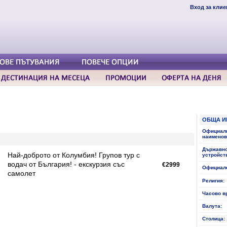
Вход за клие
ОБЩА И
Официал
наименов
Държавн
Най-доброто от Колумбия! Групов тур с
устройст
водач от България! - екскурзия със
€2999
Официале
самолет
Религия:
Часово в
Валута:
Столица: