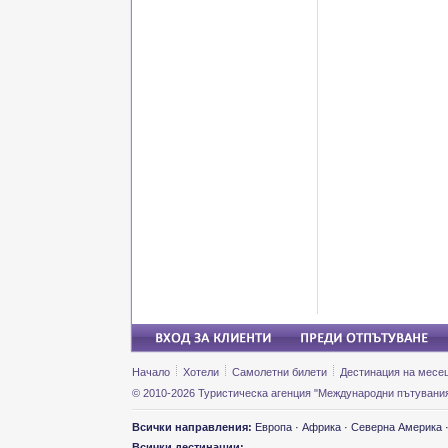
Начало
Хотели
Самолетни билети
Дестинация на месе
© 2010-2026 Туристическа агенция "Международни пътувания
Всички направления:
Европа
·
Африка
·
Северна Америка
Всички дестинации: