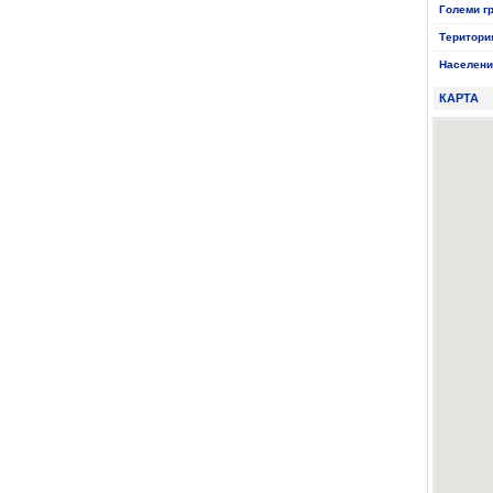
Големи г
Територи
Населени
КАРТА