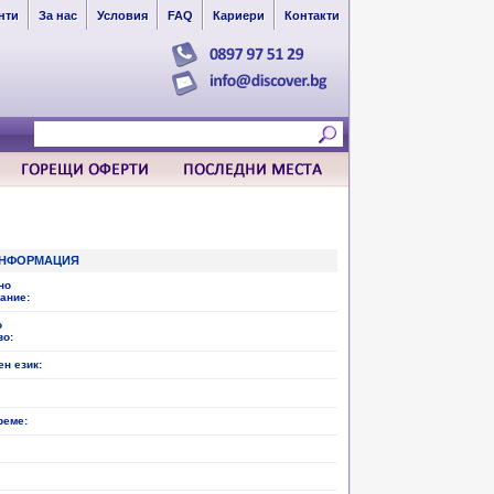
нти
За нас
Условия
FAQ
Кариери
Контакти
НФОРМАЦИЯ
но
ание:
о
во:
н език:
реме: