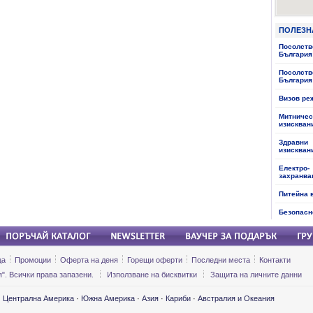
ПОЛЕЗН
Посолств
България
Посолств
България
Визов ре
Митничес
изискван
Здравни
изискван
Електро-
захранва
Питейна 
Безопасн
ца
Промоции
Оферта на деня
Горещи оферти
Последни места
Контакти
". Всички права запазени.
Използване на бисквитки
Защита на личните данни
·
Централна Америка
·
Южна Америка
·
Азия
·
Кариби
·
Австралия и Океания