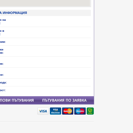
А ИНФОРМАЦИЯ
о на
:
о в
:
жим:
ки
ия:
ия:
не:
вода:
ост: