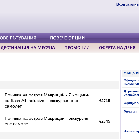
Вход за клие
ОБЩА И
Официал
наименов
Държавн
Почивка на остров Мавриций - 7 нощувки
устройст
на база All Inclusive! - екскурзия със
€2715
Официале
самолет
Религия:
Почивка на остров Мавриций - екскурзия
€2345
със самолет
Часово в