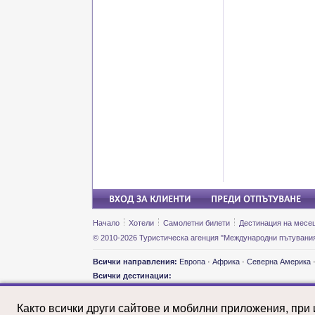
Начало
Хотели
Самолетни билети
Дестинация на месе
© 2010-2026 Туристическа агенция "Международни пътувания
Всички направления:
Европа
·
Африка
·
Северна Америка
Всички дестинации:
Екскурзии и почивки: Австралия
Екскурз
Екскурзии и почивки: Австрия
Екскурз
Както всички други сайтове и мобилни приложения, при
Екскурзии и почивки: Азербайджан
Екскурз