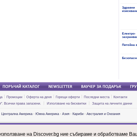
Здравни
изискван
Електро-
захранва
Питейна 
Безопасн
ца
Промоции
Оферта на деня
Горещи оферти
Последни места
Контакти
". Всички права запазени.
Използване на бисквитки
Защита на личните данни
·
Централна Америка
·
Южна Америка
·
Азия
·
Кариби
·
Австралия и Океания
ии и почивки: Етиопия
Екскурзии и почивки: Мароко
Екскурзии и 
ии и почивки: Замбия
Екскурзии и почивки: Мексико
Екскурзии и 
 използване на Discover.bg ние събираме и обработваме В
ии и почивки: Индия
Екскурзии и почивки: Молдова
Екскурзии и 