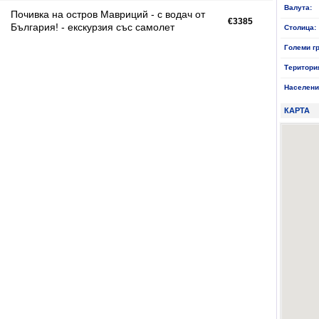
Валута:
Почивка на остров Мавриций - с водач от
€3385
България! - екскурзия със самолет
Столица:
Големи г
Територи
Населени
КАРТА