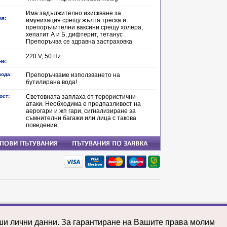
Има задължително изискване за
ия:
имунизация срещу жълта треска и
препоръчителни ваксини срещу холера,
хепатит А и Б, дифтерит, тетанус .
Препоръчва се здравна застраховка
220 V, 50 Hz
не:
вода:
Препоръчваме използването на
бутилирана вода!
ост:
Световната заплаха от терористични
атаки. Необходима е предпазливост на
аерогари и жп гари, сигнализиране за
съмнителни багажи или лица с такова
поведение.
почивки: Тайланд
почивки: Танзания
аши лични данни. За гарантиране на Вашите права молим
почивки: Турция