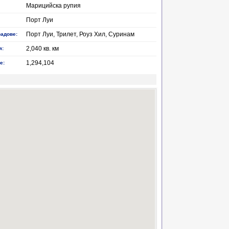
Марицийска рупия
Порт Луи
Порт Луи, Трилет, Роуз Хил, Суринам
радове:
2,040 кв. км
я:
1,294,104
е: