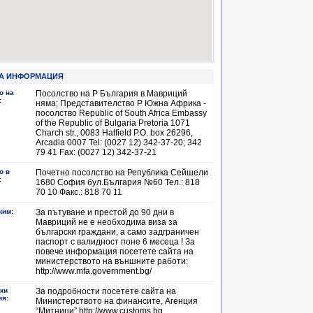
А ИНФОРМАЦИЯ
о на
Посолство на Р България в Мавриций
:
няма; Представителство Р Южна Африка -
посолство Republic of South Africa Embassy
of the Republic of Bulgaria Pretoria 1071
Charch str., 0083 Hatfield P.O. box 26296,
Arcadia 0007 Tel: (0027 12) 342-37-20; 342
79 41 Fax: (0027 12) 342-37-21
о в
Почетно посолство на Република Сейшели
:
1680 София бул.България №60 Тел.: 818
70 10 Факс.: 818 70 11
жим:
За пътуване и престой до 90 дни в
Мавриций не е необходима виза за
български граждани, а само задграничен
паспорт с валидност поне 6 месеца ! За
повече информация посетете сайта на
министерството на външните работи:
http://www.mfa.government.bg/
ки
За подробности посетете сайта на
ия:
Министерството на финансите, Агенция
“Митници” http://www.customs.bg