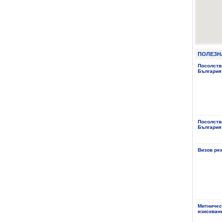
ПОЛЕЗН
Посолств
България
Посолств
България
Визов ре
Митничес
изискван