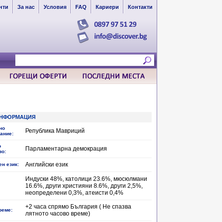
нти
За нас
Условия
FAQ
Кариери
Контакти
НФОРМАЦИЯ
но
Република Мавриций
ание:
о
Парламентарна демокрация
во:
Английски език
н език:
Индуски 48%, католици 23.6%, мюсюлмани
16.6%, други християни 8.6%, други 2,5%,
неопределени 0,3%, атеисти 0,4%
+2 часа спрямо България ( Не спазва
реме:
лятното часово време)