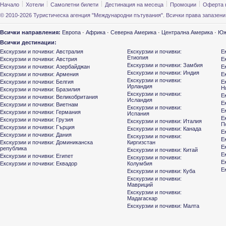
Начало
Хотели
Самолетни билети
Дестинация на месеца
Промоции
Оферта 
© 2010-2026 Туристическа агенция "Международни пътувания". Всички права запазени
Всички направления:
Европа
·
Африка
·
Северна Америка
·
Централна Америка
·
Юж
Всички дестинации:
Екскурзии и почивки: Австралия
Екскурзии и почивки:
Е
Етиопия
Екскурзии и почивки: Австрия
Е
Екскурзии и почивки: Замбия
Екскурзии и почивки: Азербайджан
Е
Екскурзии и почивки: Индия
Екскурзии и почивки: Армения
Е
Екскурзии и почивки:
Екскурзии и почивки: Белгия
Е
Ирландия
Н
Екскурзии и почивки: Бразилия
Екскурзии и почивки:
Е
Екскурзии и почивки: Великобритания
Исландия
Е
Екскурзии и почивки: Виетнам
Екскурзии и почивки:
Е
Екскурзии и почивки: Германия
Испания
Е
Екскурзии и почивки: Грузия
Екскурзии и почивки: Италия
П
Екскурзии и почивки: Гърция
Екскурзии и почивки: Канада
Е
Екскурзии и почивки: Дания
Екскурзии и почивки:
Е
Екскурзии и почивки: Доминиканска
Киргизстан
Е
република
Екскурзии и почивки: Китай
Е
Екскурзии и почивки: Египет
Екскурзии и почивки:
Е
Екскурзии и почивки: Еквадор
Колумбия
Е
Екскурзии и почивки: Куба
Екскурзии и почивки:
Мавриций
Екскурзии и почивки:
Мадагаскар
Екскурзии и почивки: Малта