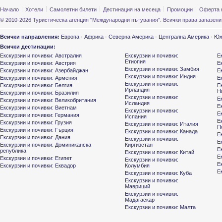
Начало
Хотели
Самолетни билети
Дестинация на месеца
Промоции
Оферта 
© 2010-2026 Туристическа агенция "Международни пътувания". Всички права запазени
Всички направления:
Европа
·
Африка
·
Северна Америка
·
Централна Америка
·
Юж
Всички дестинации:
Екскурзии и почивки: Австралия
Екскурзии и почивки:
Е
Етиопия
Екскурзии и почивки: Австрия
Е
Екскурзии и почивки: Замбия
Екскурзии и почивки: Азербайджан
Е
Екскурзии и почивки: Индия
Екскурзии и почивки: Армения
Е
Екскурзии и почивки:
Екскурзии и почивки: Белгия
Е
Ирландия
Н
Екскурзии и почивки: Бразилия
Екскурзии и почивки:
Е
Екскурзии и почивки: Великобритания
Исландия
Е
Екскурзии и почивки: Виетнам
Екскурзии и почивки:
Е
Екскурзии и почивки: Германия
Испания
Е
Екскурзии и почивки: Грузия
Екскурзии и почивки: Италия
П
Екскурзии и почивки: Гърция
Екскурзии и почивки: Канада
Е
Екскурзии и почивки: Дания
Екскурзии и почивки:
Е
Екскурзии и почивки: Доминиканска
Киргизстан
Е
република
Екскурзии и почивки: Китай
Е
Екскурзии и почивки: Египет
Екскурзии и почивки:
Е
Екскурзии и почивки: Еквадор
Колумбия
Е
Екскурзии и почивки: Куба
Екскурзии и почивки:
Мавриций
Екскурзии и почивки:
Мадагаскар
Екскурзии и почивки: Малта