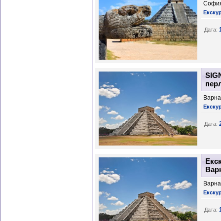
София
Екску
Дата:
SIG
пер
Варна
Екску
Дата:
Екск
Вар
Варна
Екску
Дата: