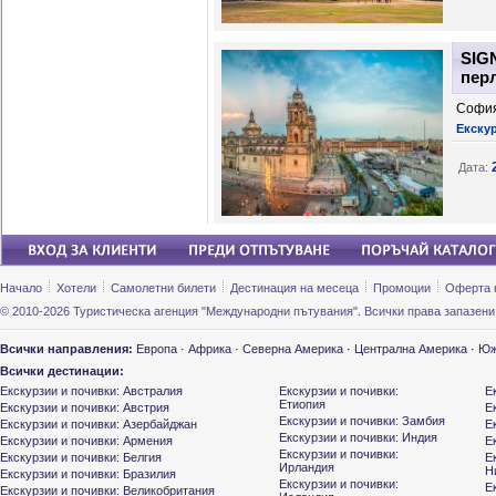
SIG
перл
София
Екску
Дата:
Начало
Хотели
Самолетни билети
Дестинация на месеца
Промоции
Оферта 
© 2010-2026 Туристическа агенция "Международни пътувания". Всички права запазени
Всички направления:
Европа
·
Африка
·
Северна Америка
·
Централна Америка
·
Юж
Всички дестинации:
Екскурзии и почивки: Австралия
Екскурзии и почивки:
Е
Етиопия
Екскурзии и почивки: Австрия
Е
Екскурзии и почивки: Замбия
Екскурзии и почивки: Азербайджан
Е
Екскурзии и почивки: Индия
Екскурзии и почивки: Армения
Е
Екскурзии и почивки:
Екскурзии и почивки: Белгия
Е
Ирландия
Н
Екскурзии и почивки: Бразилия
Екскурзии и почивки:
Е
Екскурзии и почивки: Великобритания