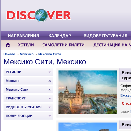
Начало
Мексико
Мексико Сити
>
>
Мексико Сити, Мексико
РЕГИОНИ
Екс
тури
Мексико
София
Мексико Сити
Мерид
Екску
ТРАНСПОРТ
С този два
ВИДОВЕ ПЪТУВАНИЯ
Дата:
ПОВЕЧЕ ОПЦИИ
Екск