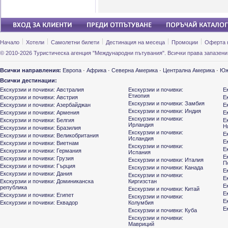
Начало
Хотели
Самолетни билети
Дестинация на месеца
Промоции
Оферта 
© 2010-2026 Туристическа агенция "Международни пътувания". Всички права запазени
Всички направления:
Европа
·
Африка
·
Северна Америка
·
Централна Америка
·
Юж
Всички дестинации:
Екскурзии и почивки: Австралия
Екскурзии и почивки:
Е
Етиопия
Екскурзии и почивки: Австрия
Е
Екскурзии и почивки: Замбия
Екскурзии и почивки: Азербайджан
Е
Екскурзии и почивки: Индия
Екскурзии и почивки: Армения
Е
Екскурзии и почивки:
Екскурзии и почивки: Белгия
Е
Ирландия
Н
Екскурзии и почивки: Бразилия
Екскурзии и почивки:
Е
Екскурзии и почивки: Великобритания
Исландия
Е
Екскурзии и почивки: Виетнам
Екскурзии и почивки:
Е
Екскурзии и почивки: Германия
Испания
Е
Екскурзии и почивки: Грузия
Екскурзии и почивки: Италия
П
Екскурзии и почивки: Гърция
Екскурзии и почивки: Канада
Е
Екскурзии и почивки: Дания
Екскурзии и почивки:
Е
Екскурзии и почивки: Доминиканска
Киргизстан
Е
република
Екскурзии и почивки: Китай
Е
Екскурзии и почивки: Египет
Екскурзии и почивки:
Е
Екскурзии и почивки: Еквадор
Колумбия
Е
Екскурзии и почивки: Куба
Екскурзии и почивки:
Мавриций