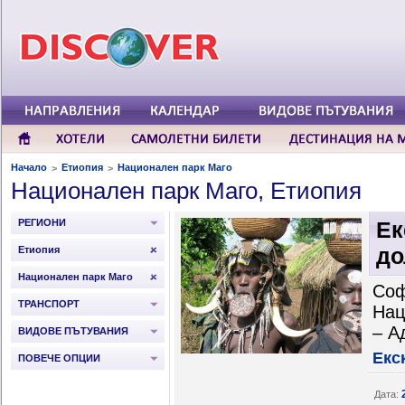
Начало
Етиопия
Национален парк Маго
>
>
Национален парк Маго, Етиопия
РЕГИОНИ
Ек
до
Етиопия
Национален парк Маго
Соф
ТРАНСПОРТ
Нац
– А
ВИДОВЕ ПЪТУВАНИЯ
Екс
ПОВЕЧЕ ОПЦИИ
Дата: