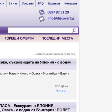
нти
За нас
Условия
FAQ
Кариери
Контакти
2 намерени пътувания (0.16 сек.)
ака, съкровищата на Япония - с водач
Киото – Нара – Киото – Осака – Истанбул – Варна
ТОП ЦЕНА
€3986
АСА - Екскурзия в ЯПОНИЯ -
, Осака - с водач от България! ПОЛЕТ