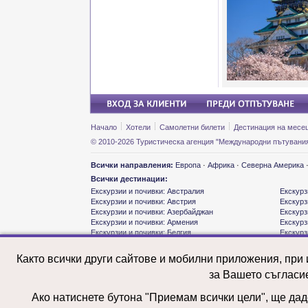
Начало
Хотели
Самолетни билети
Дестинация на месе
© 2010-2026 Туристическа агенция "Международни пътувания
Всички направления:
Европа
·
Африка
·
Северна Америка
Всички дестинации:
Екскурзии и почивки: Австралия
Екскурз
Екскурзии и почивки: Австрия
Екскурз
Екскурзии и почивки: Азербайджан
Екскурз
Екскурзии и почивки: Армения
Екскурз
Екскурзии и почивки: Белгия
Екскурз
Екскурзии и почивки: Бразилия
Екскурз
Екскурзии и почивки: Великобритания
Екскурз
Както всички други сайтове и мобилни приложения, при
Екскурзии и почивки: Виетнам
Екскурз
за Вашето съгласи
Екскурзии и почивки: Германия
Екскурз
Екскурзии и почивки: Грузия
Екскурз
Екскурзии и почивки: Гърция
Екскурз
Ако натиснете бутона "Приемам всички цели", ще даде
Екскурзии и почивки: Дания
Екскурз