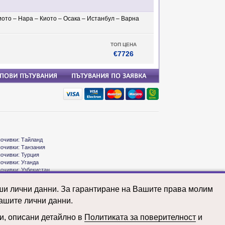
Киото – Нара – Киото – Осака – Истанбул – Варна
ТОП ЦЕНА
€7726
почивки: Тайланд
почивки: Танзания
почивки: Турция
почивки: Уганда
почивки: Узбекистан
почивки: Унгария
почивки: Франция
аши лични данни. За гарантиране на Вашите права молим
почивки: Чешка република
ашите лични данни.
почивки: Швейцария
почивки: Швеция
почивки: Шри Ланка
ни, описани детайлно в
Политиката за поверителност
и
почивки: ЮАР