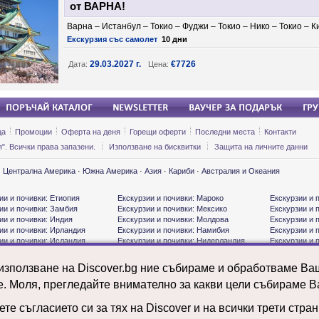
от ВАРНА!
Варна – Истанбул – Токио – Фуджи – Токио – Нико – Токио – 
Екскурзия със самолет
10 дни
29.03.2027 г.
€7726
Дата:
Цена:
ца
Промоции
Оферта на деня
Горещи оферти
Последни места
Контакти
". Всички права запазени.
Използване на бисквитки
Защита на личните данни
·
Централна Америка
·
Южна Америка
·
Азия
·
Кариби
·
Австралия и Океания
ии и почивки: Етиопия
Екскурзии и почивки: Мароко
Екскурзии и 
ии и почивки: Замбия
Екскурзии и почивки: Мексико
Екскурзии и 
ии и почивки: Индия
Екскурзии и почивки: Молдова
Екскурзии и 
ии и почивки: Ирландия
Екскурзии и почивки: Намибия
Екскурзии и 
ии и почивки: Исландия
Екскурзии и почивки: Нидерландия
Екскурзии и 
ии и почивки: Испания
Екскурзии и почивки: ОАЕ
Екскурзии и 
ии и почивки: Италия
Екскурзии и почивки: Панама
Екскурзии и 
 използване на Discover.bg ние събираме и обработваме В
ии и почивки: Канада
Екскурзии и почивки: Полша
Екскурзии и 
е. Моля, прегледайте внимателно за какви цели събираме В
ии и почивки: Киргизстан
Екскурзии и почивки: Португалия
Екскурзии и 
ии и почивки: Китай
Екскурзии и почивки: Руанда
Екскурзии и 
ии и почивки: Колумбия
Екскурзии и почивки: Румъния
Екскурзии и 
те съгласието си за тях на Discover и на всички трети стра
ии и почивки: Куба
Екскурзии и почивки: САЩ
Екскурзии и 