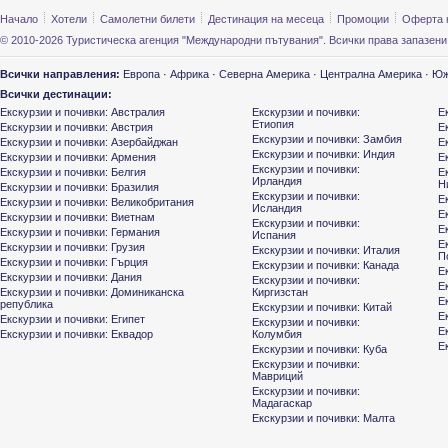
Начало
Хотели
Самолетни билети
Дестинация на месеца
Промоции
Оферта 
© 2010-2026 Туристическа агенция "Международни пътувания". Всички права запазени
Всички направления:
Европа
·
Африка
·
Северна Америка
·
Централна Америка
·
Юж
Всички дестинации:
Екскурзии и почивки: Австралия
Екскурзии и почивки:
Е
Етиопия
Екскурзии и почивки: Австрия
Е
Екскурзии и почивки: Замбия
Екскурзии и почивки: Азербайджан
Е
Екскурзии и почивки: Индия
Екскурзии и почивки: Армения
Е
Екскурзии и почивки:
Екскурзии и почивки: Белгия
Е
Ирландия
Н
Екскурзии и почивки: Бразилия
Екскурзии и почивки:
Е
Екскурзии и почивки: Великобритания
Исландия
Е
Екскурзии и почивки: Виетнам
Екскурзии и почивки:
Е
Екскурзии и почивки: Германия
Испания
Е
Екскурзии и почивки: Грузия
Екскурзии и почивки: Италия
П
Екскурзии и почивки: Гърция
Екскурзии и почивки: Канада
Е
Екскурзии и почивки: Дания
Екскурзии и почивки:
Е
Екскурзии и почивки: Доминиканска
Киргизстан
Е
република
Екскурзии и почивки: Китай
Е
Екскурзии и почивки: Египет
Екскурзии и почивки:
Е
Екскурзии и почивки: Еквадор
Колумбия
Е
Екскурзии и почивки: Куба
Екскурзии и почивки:
Мавриций
Екскурзии и почивки:
Мадагаскар
Екскурзии и почивки: Малта