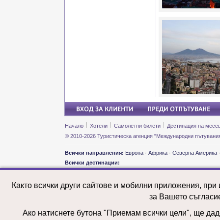
Начало
Хотели
Самолетни билети
Дестинация на месе
© 2010-2026 Туристическа агенция "Международни пътувания
Всички направления:
Европа
·
Африка
·
Северна Америка
Всички дестинации:
Екскурзии и почивки: Австралия
Екскурз
Екскурзии и почивки: Австрия
Екскурз
Както всички други сайтове и мобилни приложения, при
Екскурзии и почивки: Азербайджан
Екскурз
Екскурзии и почивки: Армения
Екскурз
за Вашето съгласи
Екскурзии и почивки: Белгия
Екскурз
Екскурзии и почивки: Бразилия
Екскурз
Ако натиснете бутона "Приемам всички цели", ще даде
Екскурзии и почивки: Великобритания
Екскурз