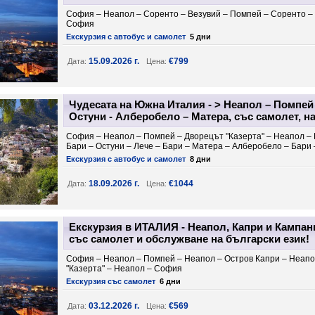
София – Неапол – Соренто – Везувий – Помпей – Соренто –
София
Екскурзия с автобус и самолет
5 дни
15.09.2026 г.
€799
Дата:
Цена:
Чудесата на Южна Италия - > Неапол – Помпей 
Остуни - Алберобело – Матера, със самолет, на
София – Неапол – Помпей – Дворецът "Казерта" – Неапол –
Бари – Остуни – Лече – Бари – Матера – Алберобело – Бари
Екскурзия с автобус и самолет
8 дни
18.09.2026 г.
€1044
Дата:
Цена:
Екскурзия в ИТАЛИЯ - Неапол, Капри и Кампания
със самолет и обслужване на български език!
София – Неапол – Помпей – Неапол – Остров Капри – Неапо
"Казерта" – Неапол – София
Екскурзия със самолет
6 дни
03.12.2026 г.
€569
Дата:
Цена: