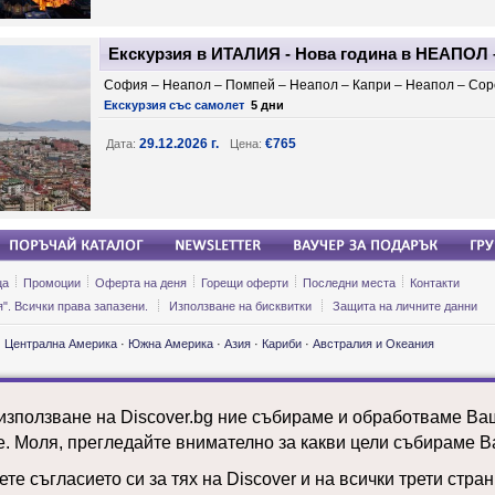
Екскурзия в ИТАЛИЯ - Нова година в НЕАПОЛ –
София – Неапол – Помпей – Неапол – Капри – Неапол – Со
Екскурзия със самолет
5 дни
29.12.2026 г.
€765
Дата:
Цена:
ца
Промоции
Оферта на деня
Горещи оферти
Последни места
Контакти
". Всички права запазени.
Използване на бисквитки
Защита на личните данни
·
Централна Америка
·
Южна Америка
·
Азия
·
Кариби
·
Австралия и Океания
ии и почивки: Етиопия
Екскурзии и почивки: Мароко
Екскурзии и 
ии и почивки: Замбия
Екскурзии и почивки: Мексико
Екскурзии и 
 използване на Discover.bg ние събираме и обработваме В
ии и почивки: Индия
Екскурзии и почивки: Молдова
Екскурзии и 
ии и почивки: Ирландия
Екскурзии и почивки: Намибия
Екскурзии и 
е. Моля, прегледайте внимателно за какви цели събираме В
ии и почивки: Исландия
Екскурзии и почивки: Нидерландия
Екскурзии и 
ии и почивки: Испания
Екскурзии и почивки: ОАЕ
Екскурзии и 
те съгласието си за тях на Discover и на всички трети стра
ии и почивки: Италия
Екскурзии и почивки: Панама
Екскурзии и 