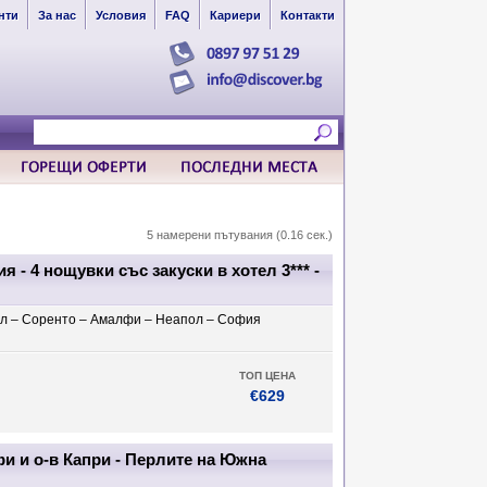
нти
За нас
Условия
FAQ
Кариери
Контакти
5 намерени пътувания (0.16 сек.)
 - 4 нощувки със закуски в хотел 3*** -
ол – Соренто – Амалфи – Неапол – София
ТОП ЦЕНА
€629
и и о-в Капри - Перлите на Южна