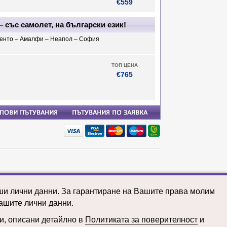
€559
 със самолет, на български език!
ренто – Амалфи – Неапол – София
ТОП ЦЕНА
€765
почивки: Тайланд
почивки: Танзания
аши лични данни. За гарантиране на Вашите права молим
почивки: Турция
почивки: Уганда
ашите лични данни.
почивки: Узбекистан
почивки: Унгария
ни, описани детайлно в
Политиката за поверителност
и
почивки: Франция