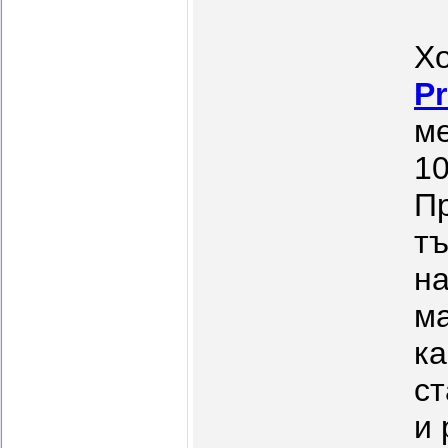
Х
Pr
ме
10
Пр
тъ
на
ма
ка
ст
и 