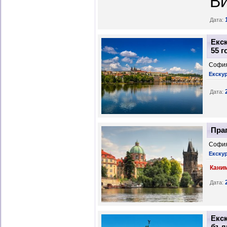
Ви
Дата:
Екс
55 г
София
Екскур
Дата:
Праг
София
Екску
Каним
Дата:
Екс
бълг