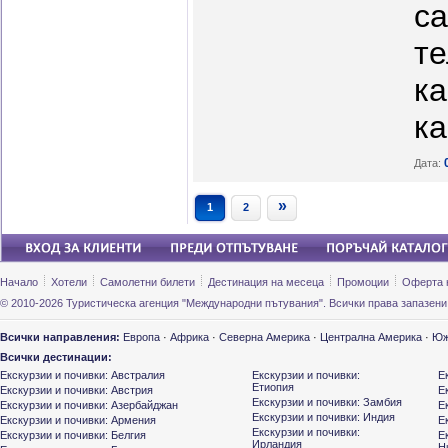
са
те
ка
ка
Дата:
»
1
2
Начало
Хотели
Самолетни билети
Дестинация на месеца
Промоции
Оферта 
© 2010-2026 Туристическа агенция "Международни пътувания". Всички права запазени
Всички направления:
Европа
·
Африка
·
Северна Америка
·
Централна Америка
·
Юж
Всички дестинации:
Екскурзии и почивки: Австралия
Екскурзии и почивки:
Е
Етиопия
Екскурзии и почивки: Австрия
Е
Екскурзии и почивки: Замбия
Екскурзии и почивки: Азербайджан
Е
Екскурзии и почивки: Индия
Екскурзии и почивки: Армения
Е
Екскурзии и почивки:
Екскурзии и почивки: Белгия
Е
Ирландия
Н