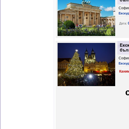
София
Екскур
Дата:
Екск
бълг
София
Екску
Каним