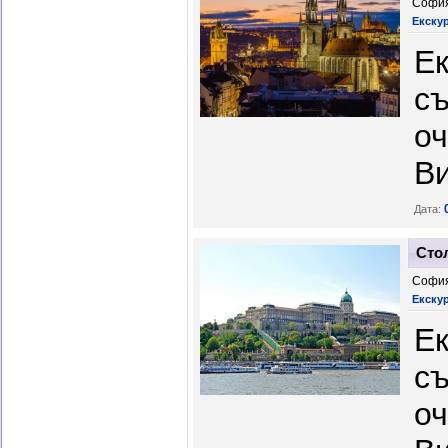
София
Екскур
Ек
съ
оч
Ви
Дата:
Сто
София
Екскур
Ек
съ
оч