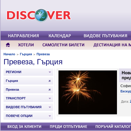
Начало
Гърция
Превеза
>
>
Превеза, Гърция
РЕГИОНИ
Нова
пре
Гърция
София
Превеза
Екскур
ТРАНСПОРТ
Дата:
ВИДОВЕ ПЪТУВАНИЯ
ПОВЕЧЕ ОПЦИИ