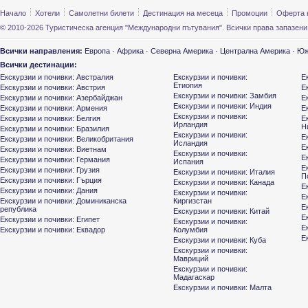
Начало
Хотели
Самолетни билети
Дестинация на месеца
Промоции
Оферта 
© 2010-2026 Туристическа агенция "Международни пътувания". Всички права запазени
Всички направления:
Европа
·
Африка
·
Северна Америка
·
Централна Америка
·
Юж
Всички дестинации:
Екскурзии и почивки: Австралия
Екскурзии и почивки:
Е
Етиопия
Екскурзии и почивки: Австрия
Е
Екскурзии и почивки: Замбия
Екскурзии и почивки: Азербайджан
Е
Екскурзии и почивки: Индия
Екскурзии и почивки: Армения
Е
Екскурзии и почивки:
Екскурзии и почивки: Белгия
Е
Ирландия
Н
Екскурзии и почивки: Бразилия
Екскурзии и почивки:
Е
Екскурзии и почивки: Великобритания
Исландия
Е
Екскурзии и почивки: Виетнам
Екскурзии и почивки:
Е
Екскурзии и почивки: Германия
Испания
Е
Екскурзии и почивки: Грузия
Екскурзии и почивки: Италия
П
Екскурзии и почивки: Гърция
Екскурзии и почивки: Канада
Е
Екскурзии и почивки: Дания
Екскурзии и почивки:
Е
Екскурзии и почивки: Доминиканска
Киргизстан
Е
република
Екскурзии и почивки: Китай
Е
Екскурзии и почивки: Египет
Екскурзии и почивки:
Е
Екскурзии и почивки: Еквадор
Колумбия
Е
Екскурзии и почивки: Куба
Екскурзии и почивки:
Мавриций
Екскурзии и почивки:
Мадагаскар
Екскурзии и почивки: Малта