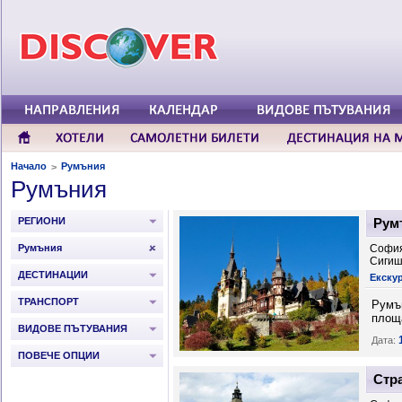
Начало
Румъния
>
Румъния
РЕГИОНИ
Рум
Румъния
София
Сигиш
ДЕСТИНАЦИИ
Екскур
ТРАНСПОРТ
Румън
площа
ВИДОВЕ ПЪТУВАНИЯ
Дата:
ПОВЕЧЕ ОПЦИИ
Стр