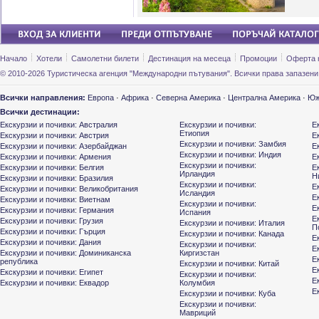
Начало
Хотели
Самолетни билети
Дестинация на месеца
Промоции
Оферта 
© 2010-2026 Туристическа агенция "Международни пътувания". Всички права запазени
Всички направления:
Европа
·
Африка
·
Северна Америка
·
Централна Америка
·
Юж
Всички дестинации:
Екскурзии и почивки: Австралия
Екскурзии и почивки:
Е
Етиопия
Екскурзии и почивки: Австрия
Е
Екскурзии и почивки: Замбия
Екскурзии и почивки: Азербайджан
Е
Екскурзии и почивки: Индия
Екскурзии и почивки: Армения
Е
Екскурзии и почивки:
Екскурзии и почивки: Белгия
Е
Ирландия
Н
Екскурзии и почивки: Бразилия
Екскурзии и почивки:
Е
Екскурзии и почивки: Великобритания
Исландия
Е
Екскурзии и почивки: Виетнам
Екскурзии и почивки:
Е
Екскурзии и почивки: Германия
Испания
Е
Екскурзии и почивки: Грузия
Екскурзии и почивки: Италия
П
Екскурзии и почивки: Гърция
Екскурзии и почивки: Канада
Е
Екскурзии и почивки: Дания
Екскурзии и почивки:
Е
Екскурзии и почивки: Доминиканска
Киргизстан
Е
република
Екскурзии и почивки: Китай
Е
Екскурзии и почивки: Египет
Екскурзии и почивки:
Е
Екскурзии и почивки: Еквадор
Колумбия
Е
Екскурзии и почивки: Куба
Екскурзии и почивки:
Мавриций