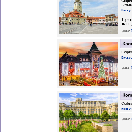
София
Велик
Екскур
Румън
площа
Дата:
Кол
София
Екскур
Дата:
Кол
София
Екскур
Дата: