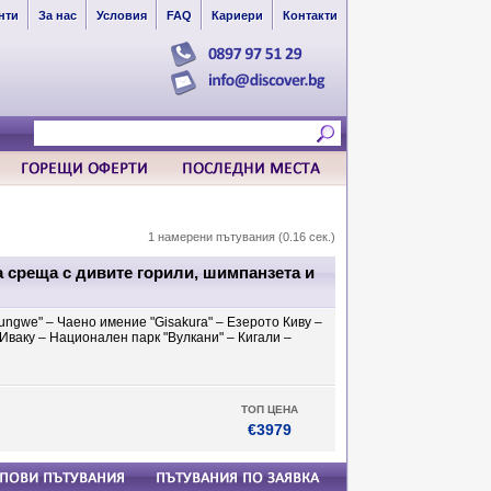
нти
За нас
Условия
FAQ
Кариери
Контакти
1 намерени пътувания (0.16 сек.)
 среща с дивите горили, шимпанзета и
ngwe" – Чаено имение "Gisakura" – Езерото Киву –
ваку – Национален парк "Вулкани" – Кигали –
ТОП ЦЕНА
€3979