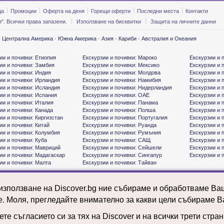
ца
Промоции
Оферта на деня
Горещи оферти
Последни места
Контакти
". Всички права запазени.
Използване на бисквитки
Защита на личните данни
·
Централна Америка
·
Южна Америка
·
Азия
·
Кариби
·
Австралия и Океания
ии и почивки: Етиопия
Екскурзии и почивки: Мароко
Екскурзии и 
ии и почивки: Замбия
Екскурзии и почивки: Мексико
Екскурзии и 
ии и почивки: Индия
Екскурзии и почивки: Молдова
Екскурзии и 
ии и почивки: Ирландия
Екскурзии и почивки: Намибия
Екскурзии и 
ии и почивки: Исландия
Екскурзии и почивки: Нидерландия
Екскурзии и 
ии и почивки: Испания
Екскурзии и почивки: ОАЕ
Екскурзии и 
ии и почивки: Италия
Екскурзии и почивки: Панама
Екскурзии и 
ии и почивки: Канада
Екскурзии и почивки: Полша
Екскурзии и 
ии и почивки: Киргизстан
Екскурзии и почивки: Португалия
Екскурзии и 
ии и почивки: Китай
Екскурзии и почивки: Руанда
Екскурзии и 
ии и почивки: Колумбия
Екскурзии и почивки: Румъния
Екскурзии и 
ии и почивки: Куба
Екскурзии и почивки: САЩ
Екскурзии и 
ии и почивки: Мавриций
Екскурзии и почивки: Сейшели
Екскурзии и 
ии и почивки: Мадагаскар
Екскурзии и почивки: Сингапур
Екскурзии и 
ии и почивки: Малта
Екскурзии и почивки: Тайван
 използване на Discover.bg ние събираме и обработваме В
е. Моля, прегледайте внимателно за какви цели събираме В
те съгласието си за тях на Discover и на всички трети стра