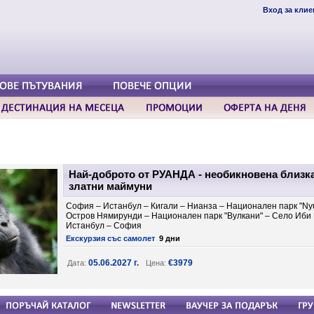
Вход за клие
Най-доброто от РУАНДА - необикновена близка
златни маймуни
София – Истанбул – Кигали – Нианза – Национален парк "Nyu
Остров Нямирунди – Национален парк "Вулкани" – Село Иби И
Истанбул – София
Екскурзия със самолет
9 дни
05.06.2027 г.
€3979
Дата:
Цена: