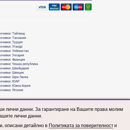
почивки: Тайланд
почивки: Танзания
почивки: Турция
почивки: Уганда
почивки: Узбекистан
почивки: Унгария
почивки: Франция
почивки: Чешка република
почивки: Швейцария
почивки: Швеция
почивки: Шри Ланка
почивки: ЮАР
почивки: Южна Корея
почивки: Япония
аши лични данни. За гарантиране на Вашите права молим
ашите лични данни.
ни, описани детайлно в
Политиката за поверителност
и