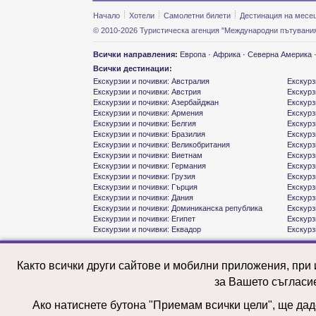
Начало
Хотели
Самолетни билети
Дестинация на месе
© 2010-2026 Туристическа агенция "Международни пътувания
Всички направления:
Европа
·
Африка
·
Северна Америка
Всички дестинации:
Екскурзии и почивки: Австралия
Екскурз
Екскурзии и почивки: Австрия
Екскурз
Екскурзии и почивки: Азербайджан
Екскурз
Екскурзии и почивки: Армения
Екскурз
Екскурзии и почивки: Белгия
Екскурз
Екскурзии и почивки: Бразилия
Екскурз
Екскурзии и почивки: Великобритания
Екскурз
Екскурзии и почивки: Виетнам
Екскурз
Екскурзии и почивки: Германия
Екскурз
Екскурзии и почивки: Грузия
Екскурз
Екскурзии и почивки: Гърция
Екскурз
Екскурзии и почивки: Дания
Екскурз
Екскурзии и почивки: Доминиканска република
Екскурз
Екскурзии и почивки: Египет
Екскурз
Екскурзии и почивки: Еквадор
Екскурз
Както всички други сайтове и мобилни приложения, при
за Вашето съгласи
Ако натиснете бутона "Приемам всички цели", ще даде