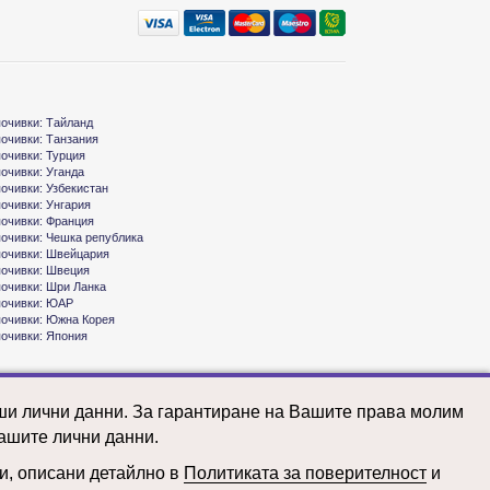
почивки: Тайланд
почивки: Танзания
почивки: Турция
почивки: Уганда
почивки: Узбекистан
почивки: Унгария
почивки: Франция
почивки: Чешка република
почивки: Швейцария
почивки: Швеция
почивки: Шри Ланка
почивки: ЮАР
почивки: Южна Корея
почивки: Япония
аши лични данни. За гарантиране на Вашите права молим
ашите лични данни.
ни, описани детайлно в
Политиката за поверителност
и