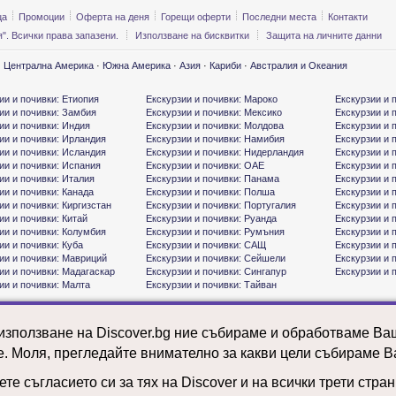
ца
Промоции
Оферта на деня
Горещи оферти
Последни места
Контакти
". Всички права запазени.
Използване на бисквитки
Защита на личните данни
·
Централна Америка
·
Южна Америка
·
Азия
·
Кариби
·
Австралия и Океания
ии и почивки: Етиопия
Екскурзии и почивки: Мароко
Екскурзии и 
ии и почивки: Замбия
Екскурзии и почивки: Мексико
Екскурзии и 
ии и почивки: Индия
Екскурзии и почивки: Молдова
Екскурзии и 
ии и почивки: Ирландия
Екскурзии и почивки: Намибия
Екскурзии и 
ии и почивки: Исландия
Екскурзии и почивки: Нидерландия
Екскурзии и 
ии и почивки: Испания
Екскурзии и почивки: ОАЕ
Екскурзии и 
ии и почивки: Италия
Екскурзии и почивки: Панама
Екскурзии и 
ии и почивки: Канада
Екскурзии и почивки: Полша
Екскурзии и 
ии и почивки: Киргизстан
Екскурзии и почивки: Португалия
Екскурзии и 
ии и почивки: Китай
Екскурзии и почивки: Руанда
Екскурзии и 
ии и почивки: Колумбия
Екскурзии и почивки: Румъния
Екскурзии и 
ии и почивки: Куба
Екскурзии и почивки: САЩ
Екскурзии и 
ии и почивки: Мавриций
Екскурзии и почивки: Сейшели
Екскурзии и 
ии и почивки: Мадагаскар
Екскурзии и почивки: Сингапур
Екскурзии и 
ии и почивки: Малта
Екскурзии и почивки: Тайван
 използване на Discover.bg ние събираме и обработваме В
е. Моля, прегледайте внимателно за какви цели събираме В
те съгласието си за тях на Discover и на всички трети стра