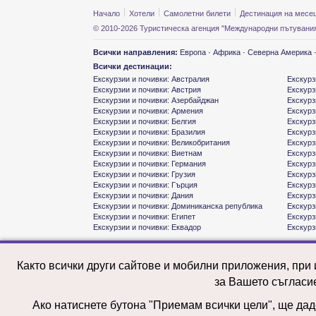
Начало
Хотели
Самолетни билети
Дестинация на месе
© 2010-2026 Туристическа агенция "Международни пътувания
Всички направления:
Европа
·
Африка
·
Северна Америка
Всички дестинации:
Екскурзии и почивки: Австралия
Екскурз
Екскурзии и почивки: Австрия
Екскурз
Екскурзии и почивки: Азербайджан
Екскурз
Екскурзии и почивки: Армения
Екскурз
Екскурзии и почивки: Белгия
Екскурз
Екскурзии и почивки: Бразилия
Екскурз
Екскурзии и почивки: Великобритания
Екскурз
Екскурзии и почивки: Виетнам
Екскурз
Екскурзии и почивки: Германия
Екскурз
Екскурзии и почивки: Грузия
Екскурз
Екскурзии и почивки: Гърция
Екскурз
Екскурзии и почивки: Дания
Екскурз
Екскурзии и почивки: Доминиканска република
Екскурз
Екскурзии и почивки: Египет
Екскурз
Екскурзии и почивки: Еквадор
Екскурз
Както всички други сайтове и мобилни приложения, при
за Вашето съгласи
Ако натиснете бутона "Приемам всички цели", ще даде