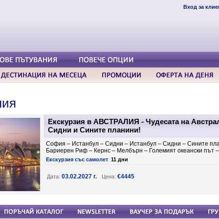
Вход за клие
лия
Екскурзия в АВСТРАЛИЯ - Чудесата на Австра
Сидни и Сините планини!
София – Истанбул – Сидни – Истанбул – Сидни – Сините пла
Бариерен Риф – Кернс – Мелбърн – Големият океански път 
Екскурзия със самолет
11 дни
03.02.2027 г.
€4445
Дата:
Цена: