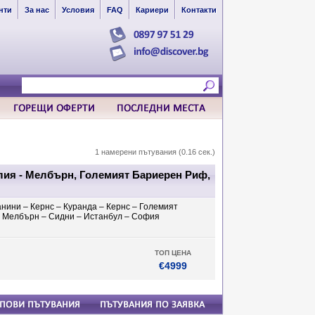
нти
За нас
Условия
FAQ
Кариери
Контакти
1 намерени пътувания (0.16 сек.)
лия - Мелбърн, Големият Бариерен Риф,
нини – Кернс – Куранда – Кернс – Големият
– Мелбърн – Сидни – Истанбул – София
ТОП ЦЕНА
€4999