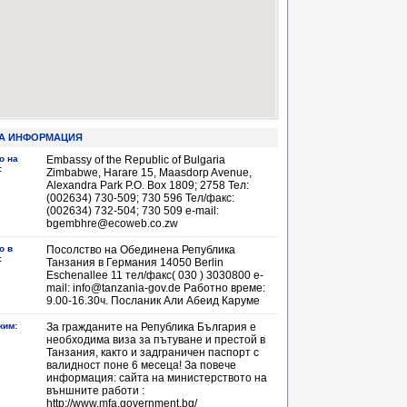
А ИНФОРМАЦИЯ
о на
Еmbassy of the Republic of Bulgaria
:
Zimbabwe, Harare 15, Maasdorp Avenue,
Alexandra Park P.O. Box 1809; 2758 Тел:
(002634) 730-509; 730 596 Тел/факс:
(002634) 732-504; 730 509 е-mail:
bgembhre@ecoweb.co.zw
о в
Посолство на Обединена Република
:
Танзания в Германия 14050 Berlin
Eschenallee 11 тел/факс( 030 ) 3030800 е-
mail: info@tanzania-gov.de Работно време:
9.00-16.30ч. Посланик Али Абеид Каруме
жим:
За гражданите на Република България е
необходима виза за пътуване и престой в
Танзания, както и задграничен паспорт с
валидност поне 6 месеца! За повече
информация: сайта на министерството на
външните работи :
http://www.mfa.government.bg/