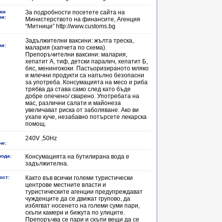
ки
За подробности посетете сайта на
ия:
Министерството на финансите, Агенция
“Митници” http://www.customs.bg
Задължителни ваксини: жълта треска,
ия:
малария (хапчета по схема).
Препоръчителни ваксини: малария,
хепатит А, тиф, детски паралич, хепатит Б,
бяс, менингококи. Пастьоризираното мляко
и млечни продукти са напълно безопасни
за употреба. Консумацията на месо и риба
трябва да става само след като бъде
добре опечено/ сварено. Употребата на
мас, различни салати и майонеза
увеличават риска от заболяване. Ако ви
ухапе куче, незабавно потърсете лекарска
помощ.
240V ,50Hz
не:
вода:
Консумацията на бутилирана вода е
задължителна.
ост:
Както във всички големи туристически
центрове местните власти и
туристическите агенции предупреждават
чужденците да се движат групово, да
избягват носенето на големи суми пари,
скъпи камери и бижута по улиците.
Препоръчва се пари и скъпи вещи да се