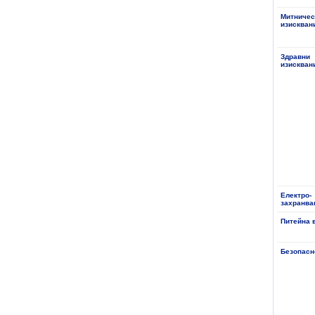
Митничес
изискван
Здравни
изискван
Електро-
захранва
Питейна 
Безопасн