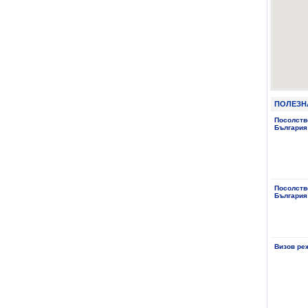
ПОЛЕЗН
Посолств
България
Посолств
България
Визов ре