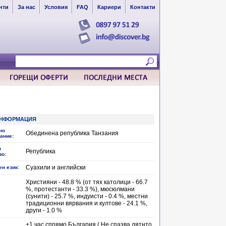
нти
За нас
Условия
FAQ
Кариери
Контакти
НФОРМАЦИЯ
но
Обединена република Танзания
ание:
о
Република
во:
Суахили и английски
н език:
Християни - 48.8 % (от тях католици - 66.7
%, протестанти - 33.3 %), мюсюлмани
(сунити) - 25.7 %, индуисти - 0.4 %, местни
традиционни вярвания и култове - 24.1 %,
други - 1.0 %
+1 час спрямо България ( Не спазва лятнто