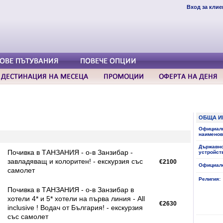
Вход за клие
ОБЩА И
Официал
наименов
Държавн
Почивка в ТАНЗАНИЯ - о-в Занзибар -
устройст
завладяващ и колоритен! - екскурзия със
€2100
Официале
самолет
Религия:
Почивка в ТАНЗАНИЯ - о-в Занзибар в
хотели 4* и 5* хотели на първа линия - All
€2630
inclusive ! Водач от България! - екскурзия
със самолет