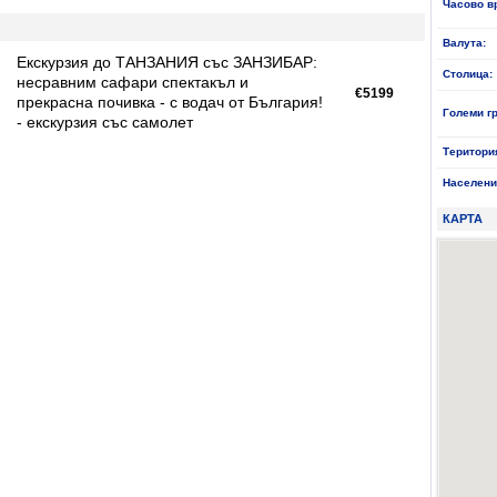
Часово в
Валута:
Екскурзия до ТАНЗАНИЯ със ЗАНЗИБАР:
Столица:
несравним сафари спектакъл и
€5199
прекрасна почивка - с водач от България!
Големи г
- екскурзия със самолет
Територи
Населени
КАРТА