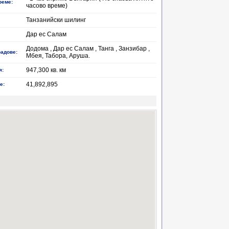
реме:
часово време)
Танзанийски шилинг
Дар ес Салам
Додома , Дар ес Салам , Танга , Занзибар ,
радове:
Мбея, Табора, Аруша.
947,300 кв. км
я:
41,892,895
е: