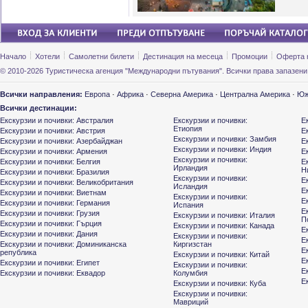
Начало
Хотели
Самолетни билети
Дестинация на месеца
Промоции
Оферта 
© 2010-2026 Туристическа агенция "Международни пътувания". Всички права запазени
Всички направления:
Европа
·
Африка
·
Северна Америка
·
Централна Америка
·
Юж
Всички дестинации:
Екскурзии и почивки: Австралия
Екскурзии и почивки:
Е
Етиопия
Екскурзии и почивки: Австрия
Е
Екскурзии и почивки: Замбия
Екскурзии и почивки: Азербайджан
Е
Екскурзии и почивки: Индия
Екскурзии и почивки: Армения
Е
Екскурзии и почивки:
Екскурзии и почивки: Белгия
Е
Ирландия
Н
Екскурзии и почивки: Бразилия
Екскурзии и почивки:
Е
Екскурзии и почивки: Великобритания
Исландия
Е
Екскурзии и почивки: Виетнам
Екскурзии и почивки:
Е
Екскурзии и почивки: Германия
Испания
Е
Екскурзии и почивки: Грузия
Екскурзии и почивки: Италия
П
Екскурзии и почивки: Гърция
Екскурзии и почивки: Канада
Е
Екскурзии и почивки: Дания
Екскурзии и почивки:
Е
Екскурзии и почивки: Доминиканска
Киргизстан
Е
република
Екскурзии и почивки: Китай
Е
Екскурзии и почивки: Египет
Екскурзии и почивки:
Е
Екскурзии и почивки: Еквадор
Колумбия
Е
Екскурзии и почивки: Куба
Екскурзии и почивки:
Мавриций