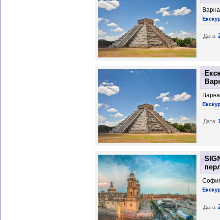
Варна
Екску
Дата:
Екск
Вар
Варна
Екску
Дата:
SIG
перл
София
Екску
Дата: