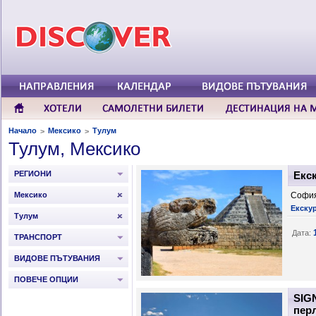
Начало
Мексико
Тулум
>
>
Тулум, Мексико
РЕГИОНИ
Екск
Мексико
София
Екску
Тулум
Дата:
ТРАНСПОРТ
ВИДОВЕ ПЪТУВАНИЯ
ПОВЕЧЕ ОПЦИИ
SIG
пер