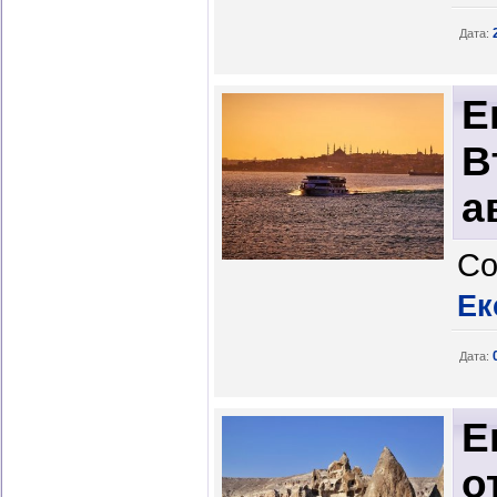
Дата:
Е
В
а
Со
Ек
Дата:
Е
о