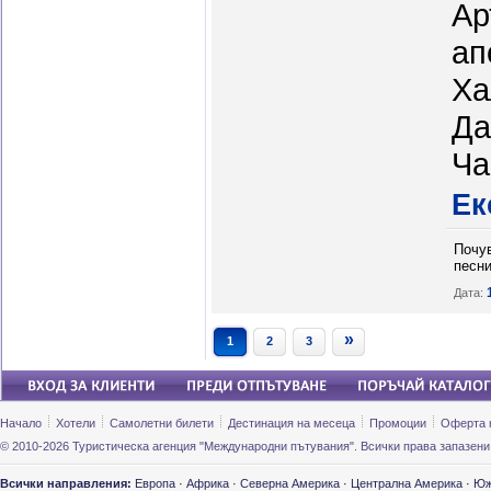
Ар
ап
Ха
Да
Ча
Ек
Почув
песни
Дата:
»
1
2
3
Начало
Хотели
Самолетни билети
Дестинация на месеца
Промоции
Оферта 
© 2010-2026 Туристическа агенция "Международни пътувания". Всички права запазени
Всички направления:
Европа
·
Африка
·
Северна Америка
·
Централна Америка
·
Юж