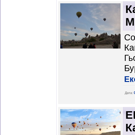
К
М
Со
Ка
Гь
Бу
Ек
Дата:
Е
К