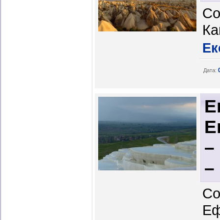
Со
Ка
Ек
Дата:
Е
Е
–
–
Со
Еф