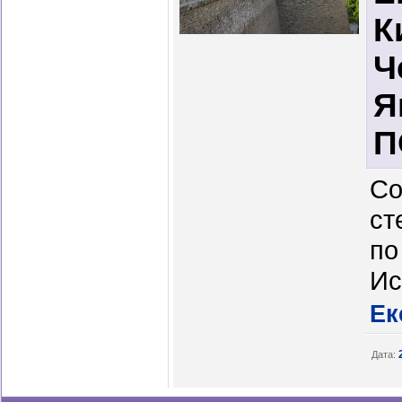
К
Ч
Я
П
Со
ст
по
Ис
Ек
Дата: