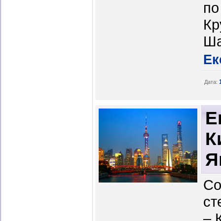
по
Кр
Ша
Ек
Дата:
Е
К
Я
Со
ст
– 