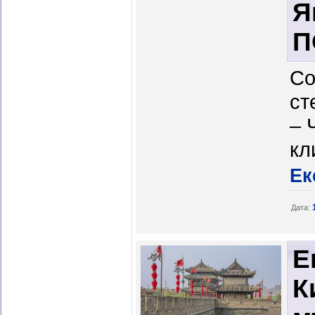
Я
П
Со
ст
– 
кл
Ек
Дата:
Е
К