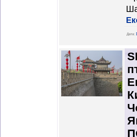
Ша
Ек
Дата:
S
п
Е
К
Ч
Я
П