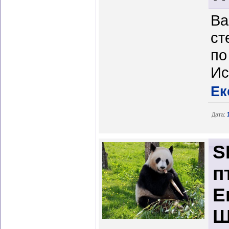
Ва
ст
по
Ис
Ек
Дата:
S
п
Е
Ш