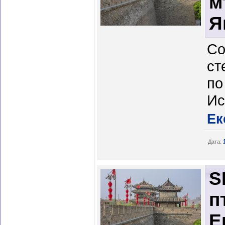
м
Я
Со
ст
по
Ис
Ек
Дата:
S
п
Е