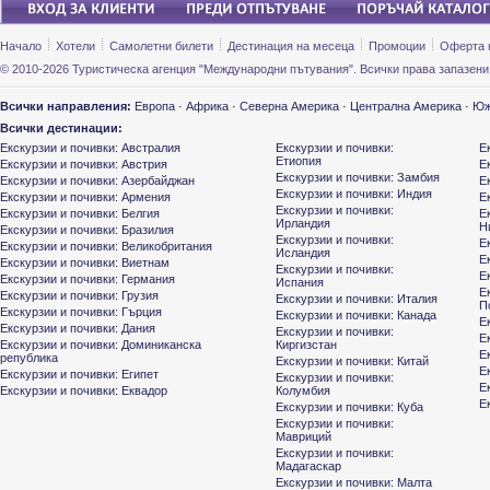
Начало
Хотели
Самолетни билети
Дестинация на месеца
Промоции
Оферта 
© 2010-2026 Туристическа агенция "Международни пътувания". Всички права запазени
Всички направления:
Европа
·
Африка
·
Северна Америка
·
Централна Америка
·
Юж
Всички дестинации:
Екскурзии и почивки: Австралия
Екскурзии и почивки:
Е
Етиопия
Екскурзии и почивки: Австрия
Е
Екскурзии и почивки: Замбия
Екскурзии и почивки: Азербайджан
Е
Екскурзии и почивки: Индия
Екскурзии и почивки: Армения
Е
Екскурзии и почивки:
Екскурзии и почивки: Белгия
Е
Ирландия
Н
Екскурзии и почивки: Бразилия
Екскурзии и почивки:
Е
Екскурзии и почивки: Великобритания
Исландия
Е
Екскурзии и почивки: Виетнам
Екскурзии и почивки:
Е
Екскурзии и почивки: Германия
Испания
Е
Екскурзии и почивки: Грузия
Екскурзии и почивки: Италия
П
Екскурзии и почивки: Гърция
Екскурзии и почивки: Канада
Е
Екскурзии и почивки: Дания
Екскурзии и почивки:
Е
Екскурзии и почивки: Доминиканска
Киргизстан
Е
република
Екскурзии и почивки: Китай
Е
Екскурзии и почивки: Египет
Екскурзии и почивки:
Е
Екскурзии и почивки: Еквадор
Колумбия
Е
Екскурзии и почивки: Куба
Екскурзии и почивки:
Мавриций
Екскурзии и почивки:
Мадагаскар
Екскурзии и почивки: Малта