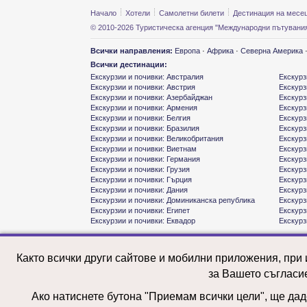
Начало
Хотели
Самолетни билети
Дестинация на месе
© 2010-2026 Туристическа агенция "Международни пътувания
Всички направления:
Европа
·
Африка
·
Северна Америка
Всички дестинации:
Екскурзии и почивки: Австралия
Екскурз
Екскурзии и почивки: Австрия
Екскурз
Екскурзии и почивки: Азербайджан
Екскурз
Екскурзии и почивки: Армения
Екскурз
Екскурзии и почивки: Белгия
Екскурз
Екскурзии и почивки: Бразилия
Екскурз
Екскурзии и почивки: Великобритания
Екскурз
Екскурзии и почивки: Виетнам
Екскурз
Екскурзии и почивки: Германия
Екскурз
Екскурзии и почивки: Грузия
Екскурз
Екскурзии и почивки: Гърция
Екскурз
Екскурзии и почивки: Дания
Екскурз
Екскурзии и почивки: Доминиканска република
Екскурз
Екскурзии и почивки: Египет
Екскурз
Екскурзии и почивки: Еквадор
Екскурз
Както всички други сайтове и мобилни приложения, при
за Вашето съгласи
Ако натиснете бутона "Приемам всички цели", ще даде