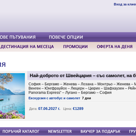
Вход за клие
ия
Най-доброто от Швейцария – със самолет, на б
София – Бергамо – Женева – Лозана – Монтрьо – Женева – М
Венген – Юнгфрауйох – Люцерн – Цюрих – Шафхаузен – Рейнс
Panorama Express“ – Лугано – Бергамо – София
Екскурзия с автобус и самолет
7 дни
07.06.2027 г.
€1289
Дата:
Цена: