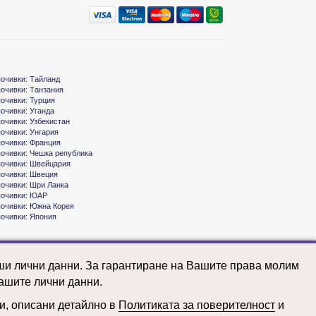
почивки: Тайланд
почивки: Танзания
почивки: Турция
почивки: Уганда
почивки: Узбекистан
почивки: Унгария
почивки: Франция
почивки: Чешка република
почивки: Швейцария
почивки: Швеция
почивки: Шри Ланка
почивки: ЮАР
почивки: Южна Корея
почивки: Япония
аши лични данни. За гарантиране на Вашите права молим
ашите лични данни.
ни, описани детайлно в
Политиката за поверителност
и