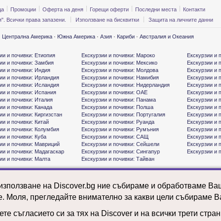
ца
Промоции
Оферта на деня
Горещи оферти
Последни места
Контакти
". Всички права запазени.
Използване на бисквитки
Защита на личните данни
·
Централна Америка
·
Южна Америка
·
Азия
·
Кариби
·
Австралия и Океания
ии и почивки: Етиопия
Екскурзии и почивки: Мароко
Екскурзии и 
ии и почивки: Замбия
Екскурзии и почивки: Мексико
Екскурзии и 
ии и почивки: Индия
Екскурзии и почивки: Молдова
Екскурзии и 
ии и почивки: Ирландия
Екскурзии и почивки: Намибия
Екскурзии и 
ии и почивки: Исландия
Екскурзии и почивки: Нидерландия
Екскурзии и 
ии и почивки: Испания
Екскурзии и почивки: ОАЕ
Екскурзии и 
ии и почивки: Италия
Екскурзии и почивки: Панама
Екскурзии и 
ии и почивки: Канада
Екскурзии и почивки: Полша
Екскурзии и 
ии и почивки: Киргизстан
Екскурзии и почивки: Португалия
Екскурзии и 
ии и почивки: Китай
Екскурзии и почивки: Руанда
Екскурзии и 
ии и почивки: Колумбия
Екскурзии и почивки: Румъния
Екскурзии и 
ии и почивки: Куба
Екскурзии и почивки: САЩ
Екскурзии и 
ии и почивки: Мавриций
Екскурзии и почивки: Сейшели
Екскурзии и 
ии и почивки: Мадагаскар
Екскурзии и почивки: Сингапур
Екскурзии и 
ии и почивки: Малта
Екскурзии и почивки: Тайван
 използване на Discover.bg ние събираме и обработваме В
е. Моля, прегледайте внимателно за какви цели събираме В
те съгласието си за тях на Discover и на всички трети стра