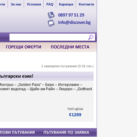
нти
За нас
Условия
FAQ
Кариери
Контакти
1 намерени пътувания (0.16 сек.)
ългарски език!
онтрьо – „Golden Pаss“ – Берн – Интерлакен –
кият водопад – Щайн ам Райн – Люцерн – „Gotthard
ТОП ЦЕНА
€1289