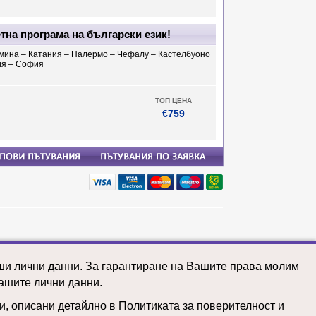
тна програма на български език!
рмина – Катания – Палермо – Чефалу – Кастелбуоно
ия – София
ТОП ЦЕНА
€759
почивки: Тайланд
почивки: Танзания
аши лични данни. За гарантиране на Вашите права молим
почивки: Турция
почивки: Уганда
ашите лични данни.
почивки: Узбекистан
почивки: Унгария
ни, описани детайлно в
Политиката за поверителност
и
почивки: Франция