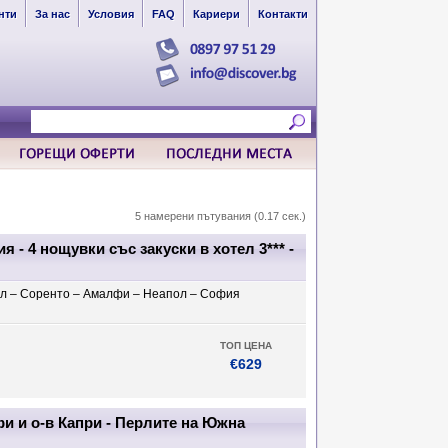
нти
За нас
Условия
FAQ
Кариери
Контакти
5 намерени пътувания (0.17 сек.)
 - 4 нощувки със закуски в хотел 3*** -
ол – Соренто – Амалфи – Неапол – София
ТОП ЦЕНА
€629
и и о-в Капри - Перлите на Южна