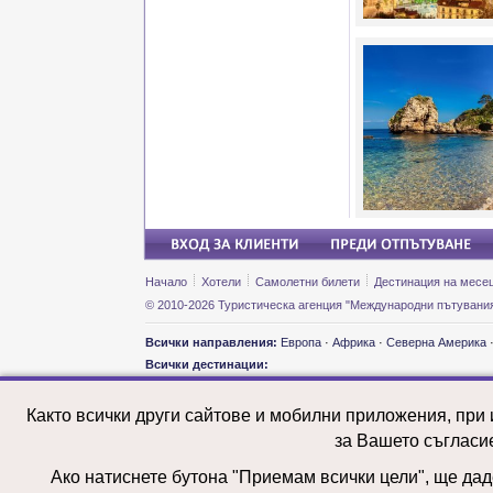
Начало
Хотели
Самолетни билети
Дестинация на месе
© 2010-2026 Туристическа агенция "Международни пътувания
Всички направления:
Европа
·
Африка
·
Северна Америка
Всички дестинации:
Екскурзии и почивки: Австралия
Екскурз
Екскурзии и почивки: Австрия
Екскурз
Както всички други сайтове и мобилни приложения, при
Екскурзии и почивки: Азербайджан
Екскурз
Екскурзии и почивки: Армения
Екскурз
за Вашето съгласи
Екскурзии и почивки: Белгия
Екскурз
Екскурзии и почивки: Бразилия
Екскурз
Ако натиснете бутона "Приемам всички цели", ще даде
Екскурзии и почивки: Великобритания
Екскурз