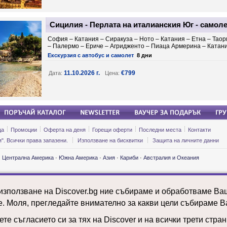
Сицилия - Перлата на италианския Юг - самоле
София – Катания – Сиракуза – Ното – Катания – Етна – Тао
– Палермо – Ериче – Агридженто – Пиаца Армерина – Катан
Екскурзия с автобус и самолет
8 дни
11.10.2026 г.
€799
Дата:
Цена:
ца
Промоции
Оферта на деня
Горещи оферти
Последни места
Контакти
". Всички права запазени.
Използване на бисквитки
Защита на личните данни
·
Централна Америка
·
Южна Америка
·
Азия
·
Кариби
·
Австралия и Океания
ии и почивки: Етиопия
Екскурзии и почивки: Мароко
Екскурзии и 
ии и почивки: Замбия
Екскурзии и почивки: Мексико
Екскурзии и 
 използване на Discover.bg ние събираме и обработваме В
ии и почивки: Индия
Екскурзии и почивки: Молдова
Екскурзии и 
ии и почивки: Ирландия
Екскурзии и почивки: Намибия
Екскурзии и 
е. Моля, прегледайте внимателно за какви цели събираме В
ии и почивки: Исландия
Екскурзии и почивки: Нидерландия
Екскурзии и 
ии и почивки: Испания
Екскурзии и почивки: ОАЕ
Екскурзии и 
те съгласието си за тях на Discover и на всички трети стра
ии и почивки: Италия
Екскурзии и почивки: Панама
Екскурзии и 