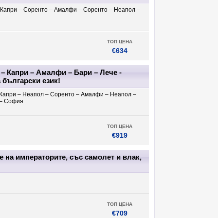
 Капри – Соренто – Амалфи – Соренто – Неапол –
ТОП ЦЕНА
€634
– Капри – Амалфи – Бари – Лече -
 български език!
 Капри – Неапол – Соренто – Амалфи – Неапол –
 – София
ТОП ЦЕНА
€919
е на императорите, със самолет и влак,
ТОП ЦЕНА
€709