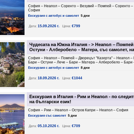
София – Неапол – Соренто – Везувий – Помпей – Соренто –
София
Екскурзия с автобус и самолет
5 дни
15.09.2026 г.
€799
Дата:
Цена:
Чудесата на Южна Италия - > Неапол – Помпей 
Остуни - Алберобело – Матера, със самолет, на
София – Неапол – Помпей – Дворецът "Казерта" – Неапол –
Бари – Остуни – Лече – Бари – Матера – Алберобело – Бари
Екскурзия с автобус и самолет
8 дни
18.09.2026 г.
€1044
Дата:
Цена:
Екскурзия в Италия - Рим и Неапол - по следит
на български език!
София – Рим – Неапол – Остров Капри – Неапол – София
Екскурзия със самолет
5 дни
05.10.2026 г.
€709
Дата:
Цена: