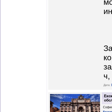
мо
ин
За
ко
за
ч,
Дата:
Екс
обс
София
Екску