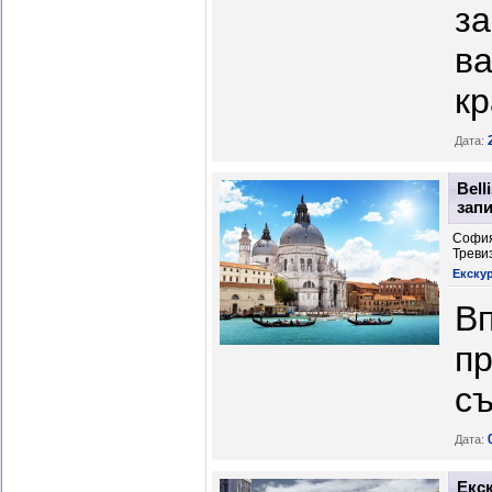
за
ва
кр
Дата:
Bell
зап
София
Треви
Екскур
Вп
пр
съ
Дата:
Екск