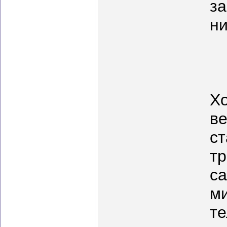
за
ни
Хо
ве
ст
тр
са
ми
те