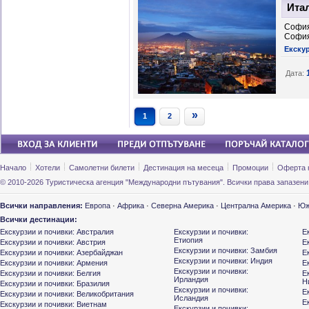
Ита
София
Софи
Екскур
Дата:
»
1
2
Начало
Хотели
Самолетни билети
Дестинация на месеца
Промоции
Оферта 
© 2010-2026 Туристическа агенция "Международни пътувания". Всички права запазени
Всички направления:
Европа
·
Африка
·
Северна Америка
·
Централна Америка
·
Юж
Всички дестинации:
Екскурзии и почивки: Австралия
Екскурзии и почивки:
Е
Етиопия
Екскурзии и почивки: Австрия
Е
Екскурзии и почивки: Замбия
Екскурзии и почивки: Азербайджан
Е
Екскурзии и почивки: Индия
Екскурзии и почивки: Армения
Е
Екскурзии и почивки:
Екскурзии и почивки: Белгия
Е
Ирландия
Н
Екскурзии и почивки: Бразилия
Екскурзии и почивки:
Е
Екскурзии и почивки: Великобритания
Исландия
Е
Екскурзии и почивки: Виетнам
Екскурзии и почивки: