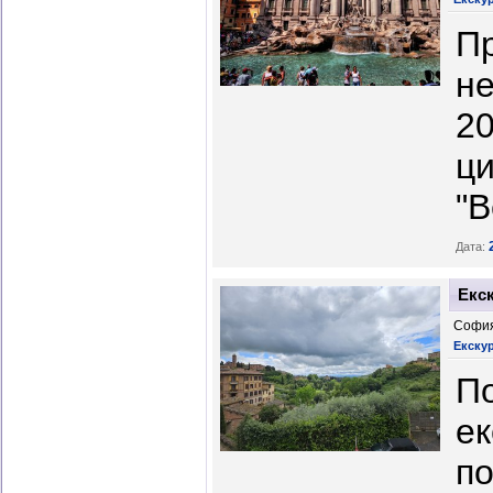
Пр
не
20
ци
"В
Дата:
Екск
София
Екску
По
ек
по