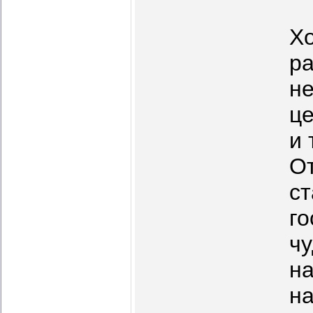
Хо
ра
не
це
и 
От
ст
го
чу
на
на