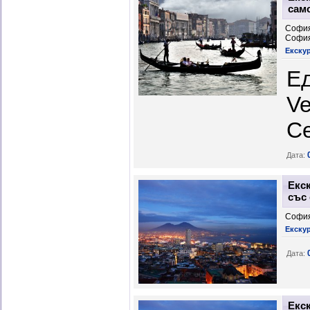
сам
София
Софи
Екску
Ед
Ve
С
Дата:
Екск
със 
София
Екску
Дата:
Екс