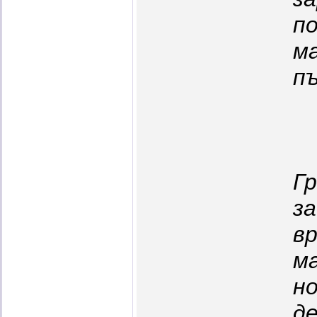
п
м
пъ
Г
з
в
м
н
д