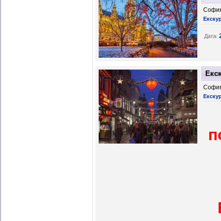
София
Екску
Дата:
Екск
София
Екску
п