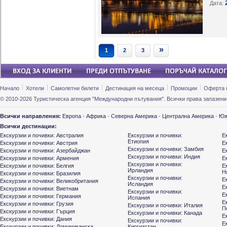
Дата:
»
1
2
3
Начало
Хотели
Самолетни билети
Дестинация на месеца
Промоции
Оферта 
© 2010-2026 Туристическа агенция "Международни пътувания". Всички права запазени
Всички направления:
Европа
·
Африка
·
Северна Америка
·
Централна Америка
·
Юж
Всички дестинации:
Екскурзии и почивки: Австралия
Екскурзии и почивки:
Е
Етиопия
Екскурзии и почивки: Австрия
Е
Екскурзии и почивки: Замбия
Екскурзии и почивки: Азербайджан
Е
Екскурзии и почивки: Индия
Екскурзии и почивки: Армения
Е
Екскурзии и почивки:
Екскурзии и почивки: Белгия
Е
Ирландия
Н
Екскурзии и почивки: Бразилия
Екскурзии и почивки:
Е
Екскурзии и почивки: Великобритания
Исландия
Е
Екскурзии и почивки: Виетнам
Екскурзии и почивки:
Е
Екскурзии и почивки: Германия
Испания
Е
Екскурзии и почивки: Грузия
Екскурзии и почивки: Италия
П
Екскурзии и почивки: Гърция
Екскурзии и почивки: Канада
Е
Екскурзии и почивки: Дания
Екскурзии и почивки:
Е
Екскурзии и почивки: Доминиканска
Киргизстан