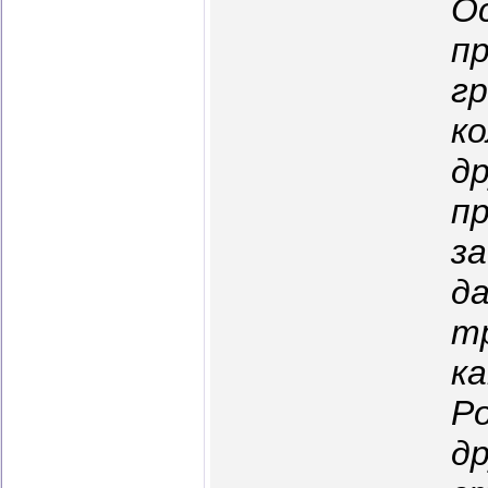
О
пр
г
к
д
п
за
да
т
к
Ро
др