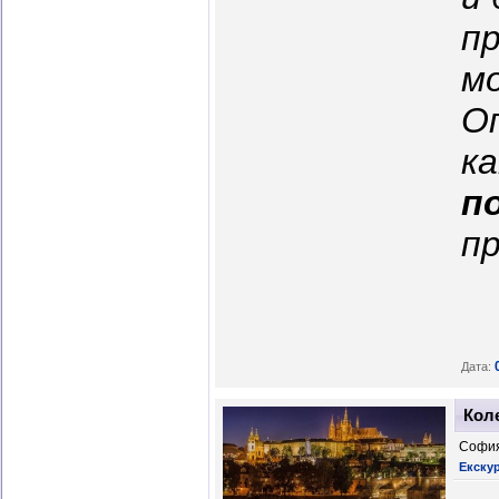
п
мо
О
к
п
п
Дата:
Коле
София
Екскур