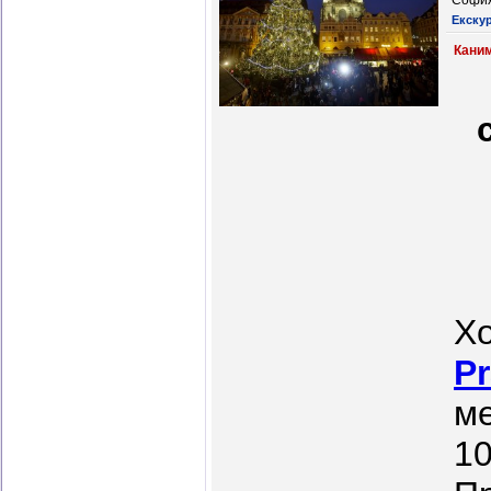
София
Екску
Каним
Х
Pr
ме
10