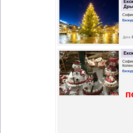
Екс
Дрь
София
Екскур
Има нещо маг
Дата:
Възможност да се потопите в уни
Екс
София
Копен
Екску
п