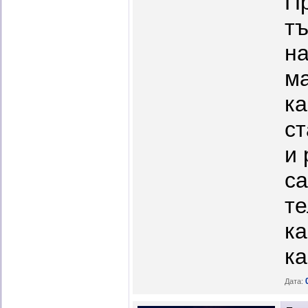
Пр
тъ
на
ма
ка
ст
и 
са
те
ка
ка
Дата: