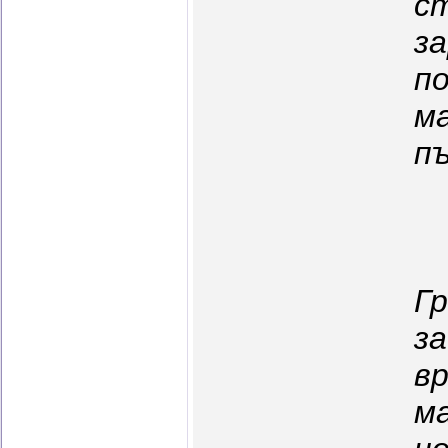
с
за
по
м
пъ
Г
з
вр
ма