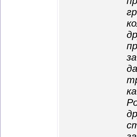
п
г
к
д
п
з
д
т
к
Р
д
с
з