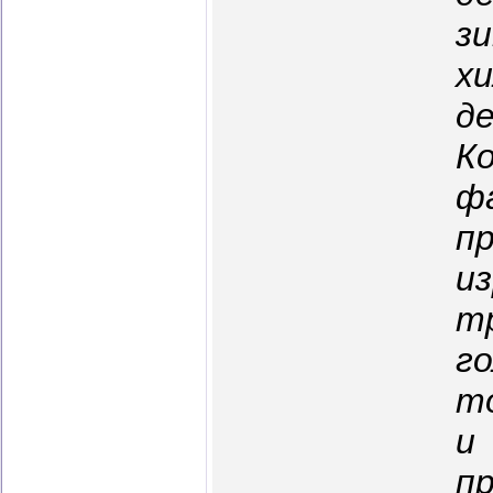
з
х
де
К
ф
п
и
т
г
то
и
п