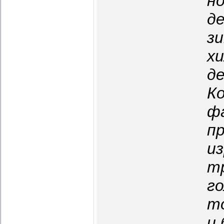
н
д
зи
хи
де
Ко
ф
п
и
т
го
то
и 