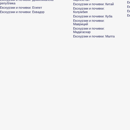
Е
република
Екскурзии и почивки: Китай
Е
Екскурзии и почивки: Египет
Екскурзии и почивки:
Е
Екскурзии и почивки: Еквадор
Колумбия
Е
Екскурзии и почивки: Куба
Екскурзии и почивки:
Мавриций
Екскурзии и почивки:
Мадагаскар
Екскурзии и почивки: Малта