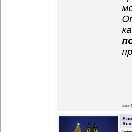
м
О
п
п
Дата:
Екск
бълг