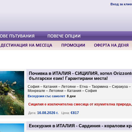
Вход за клие
Почивка в ИТАЛИЯ - СИЦИЛИЯ, хотел Orizzonte
български език! Гарантирани места!
София – Катания – Летояни – Етна – Таормина – Сиракуза –
Монреале – Летояни – Катания – София
Екскурзия със самолет
8 дни
Сицилия е изключителна смесица от изумителна природа, и
16.08.2026 г.
€817
Дата:
Цена:
Екскурзия в ИТАЛИЯ - Сардиния - коралови к