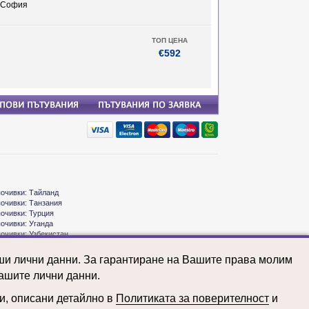
– София
ТОП ЦЕНА
€592
почивки: Тайланд
почивки: Танзания
почивки: Турция
почивки: Уганда
почивки: Узбекистан
почивки: Унгария
почивки: Франция
аши лични данни. За гарантиране на Вашите права молим
почивки: Чешка република
ашите лични данни.
почивки: Швейцария
почивки: Швеция
почивки: Шри Ланка
ни, описани детайлно в
Политиката за поверителност
и
почивки: ЮАР