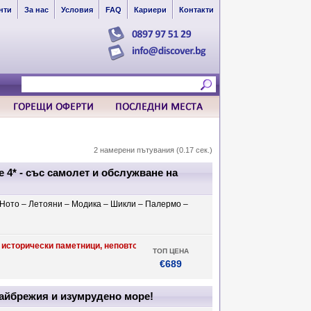
нти
За нас
Условия
FAQ
Кариери
Контакти
2 намерени пътувания (0.17 сек.)
 4* - със самолет и обслужване на
 Ното – Летояни – Модика – Шикли – Палермо –
сторически паметници, неповторима кухня, гарнирана с качествено вино, 
ТОП ЦЕНА
€689
райбрежия и изумрудено море!