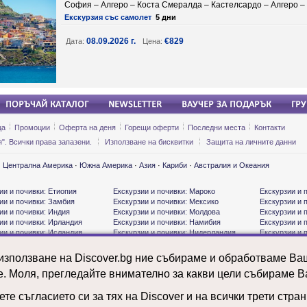
София – Алгеро – Коста Смералда – Кастелсардо – Алгеро 
Екскурзия със самолет
5 дни
08.09.2026 г.
€829
Дата:
Цена:
ца
Промоции
Оферта на деня
Горещи оферти
Последни места
Контакти
". Всички права запазени.
Използване на бисквитки
Защита на личните данни
·
Централна Америка
·
Южна Америка
·
Азия
·
Кариби
·
Австралия и Океания
ии и почивки: Етиопия
Екскурзии и почивки: Мароко
Екскурзии и 
ии и почивки: Замбия
Екскурзии и почивки: Мексико
Екскурзии и 
ии и почивки: Индия
Екскурзии и почивки: Молдова
Екскурзии и 
ии и почивки: Ирландия
Екскурзии и почивки: Намибия
Екскурзии и 
ии и почивки: Исландия
Екскурзии и почивки: Нидерландия
Екскурзии и 
ии и почивки: Испания
Екскурзии и почивки: ОАЕ
Екскурзии и 
ии и почивки: Италия
Екскурзии и почивки: Панама
Екскурзии и 
 използване на Discover.bg ние събираме и обработваме В
ии и почивки: Канада
Екскурзии и почивки: Полша
Екскурзии и 
е. Моля, прегледайте внимателно за какви цели събираме В
ии и почивки: Киргизстан
Екскурзии и почивки: Португалия
Екскурзии и 
ии и почивки: Китай
Екскурзии и почивки: Руанда
Екскурзии и 
ии и почивки: Колумбия
Екскурзии и почивки: Румъния
Екскурзии и 
те съгласието си за тях на Discover и на всички трети стра
ии и почивки: Куба
Екскурзии и почивки: САЩ
Екскурзии и 