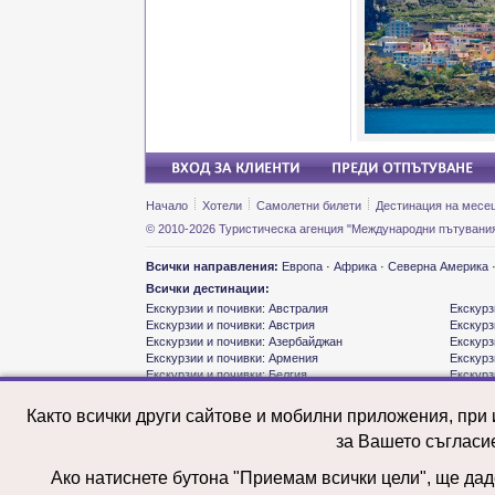
Начало
Хотели
Самолетни билети
Дестинация на месе
© 2010-2026 Туристическа агенция "Международни пътувания
Всички направления:
Европа
·
Африка
·
Северна Америка
Всички дестинации:
Екскурзии и почивки: Австралия
Екскурз
Екскурзии и почивки: Австрия
Екскурз
Екскурзии и почивки: Азербайджан
Екскурз
Екскурзии и почивки: Армения
Екскурз
Екскурзии и почивки: Белгия
Екскурз
Екскурзии и почивки: Бразилия
Екскурз
Екскурзии и почивки: Великобритания
Екскурз
Както всички други сайтове и мобилни приложения, при
Екскурзии и почивки: Виетнам
Екскурз
за Вашето съгласи
Екскурзии и почивки: Германия
Екскурз
Екскурзии и почивки: Грузия
Екскурз
Екскурзии и почивки: Гърция
Екскурз
Ако натиснете бутона "Приемам всички цели", ще даде
Екскурзии и почивки: Дания
Екскурз