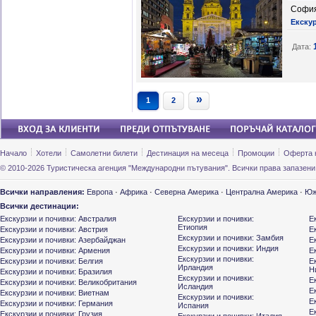
София
Екску
Дата:
»
1
2
Начало
Хотели
Самолетни билети
Дестинация на месеца
Промоции
Оферта 
© 2010-2026 Туристическа агенция "Международни пътувания". Всички права запазени
Всички направления:
Европа
·
Африка
·
Северна Америка
·
Централна Америка
·
Юж
Всички дестинации:
Екскурзии и почивки: Австралия
Екскурзии и почивки:
Е
Етиопия
Екскурзии и почивки: Австрия
Е
Екскурзии и почивки: Замбия
Екскурзии и почивки: Азербайджан
Е
Екскурзии и почивки: Индия
Екскурзии и почивки: Армения
Е
Екскурзии и почивки:
Екскурзии и почивки: Белгия
Е
Ирландия
Н
Екскурзии и почивки: Бразилия
Екскурзии и почивки:
Е
Екскурзии и почивки: Великобритания
Исландия
Е
Екскурзии и почивки: Виетнам
Екскурзии и почивки:
Е
Екскурзии и почивки: Германия
Испания
Е
Екскурзии и почивки: Грузия