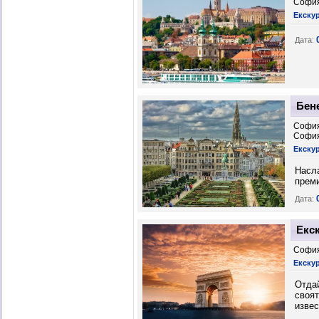
София
Екску
Дата:
Бене
София
Софи
Екскур
Насла
преми
Дата:
Екс
София
Екску
Отдай
своят
извес