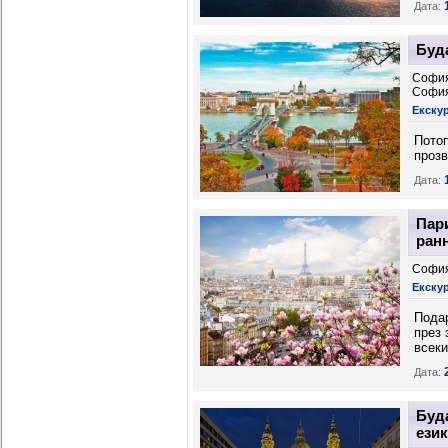
Дата:
Буд
София
Софи
Екскур
Потоп
прозв
Дата:
Пари
ран
София
Екску
Подар
през 
всеки
Дата:
Буд
език