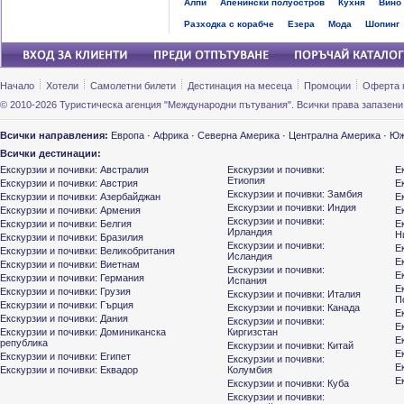
Алпи
Апенински полуостров
Кухня
Вино
Разходка с корабче
Езера
Мода
Шопинг
Начало
Хотели
Самолетни билети
Дестинация на месеца
Промоции
Оферта 
© 2010-2026 Туристическа агенция "Международни пътувания". Всички права запазени
Всички направления:
Европа
·
Африка
·
Северна Америка
·
Централна Америка
·
Юж
Всички дестинации:
Екскурзии и почивки: Австралия
Екскурзии и почивки:
Е
Етиопия
Екскурзии и почивки: Австрия
Е
Екскурзии и почивки: Замбия
Екскурзии и почивки: Азербайджан
Е
Екскурзии и почивки: Индия
Екскурзии и почивки: Армения
Е
Екскурзии и почивки:
Екскурзии и почивки: Белгия
Е
Ирландия
Н
Екскурзии и почивки: Бразилия
Екскурзии и почивки:
Е
Екскурзии и почивки: Великобритания
Исландия
Е
Екскурзии и почивки: Виетнам
Екскурзии и почивки:
Е
Екскурзии и почивки: Германия
Испания
Е
Екскурзии и почивки: Грузия
Екскурзии и почивки: Италия
П
Екскурзии и почивки: Гърция
Екскурзии и почивки: Канада
Е
Екскурзии и почивки: Дания
Екскурзии и почивки:
Е
Екскурзии и почивки: Доминиканска
Киргизстан
Е
република
Екскурзии и почивки: Китай
Е
Екскурзии и почивки: Египет
Екскурзии и почивки:
Е
Екскурзии и почивки: Еквадор
Колумбия
Е
Екскурзии и почивки: Куба
Екскурзии и почивки: