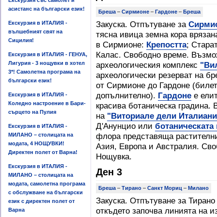
Екскурзия със самолет и
асистанс на български език!
Бреша
–
Сирмионе
–
Гардоне
–
Бреша
Закуска. Отпътуване за
Сирми
Екскурзия в ИТАЛИЯ -
вълшебният свят на
тясна ивица земна кора врязан
Сицилия!
в Сирмионе:
Крепостта
; Стара
Калас. Свободно време. Възмо
Екскурзия в ИТАЛИЯ - ГЕНУА,
Лигурия - 3 нощувки в хотел
археологическия комплекс
"Ви
3*! Самолетна програма на
археологически резерват на бре
български език!
от Сирмионе до Гардоне (билет
допълнително).
Гардоне
е елит
Екскурзия в ИТАЛИЯ -
Коледно настроение в Бари-
красива ботаническа градина.
сърцето на Пулия
на
"Виториале дели Италиани
Д'Анунцио или
ботаническата 
Екскурзия в ИТАЛИЯ -
флора представяща растителн
МИЛАНО – столицата на
модата, 4 НОЩУВКИ!
Азия, Европа и Австралия. Сво
Директен полет от Варна!
Нощувка.
Екскурзия в ИТАЛИЯ -
Ден 3
МИЛАНО – столицата на
модата, самолетна програма
Бреша
–
Тирано
–
Санкт Мориц
–
Милано
с обслужване на български
Закуска. Отпътуване за Тирано 
език с директен полет от
откъдето започва линията на из
Варна