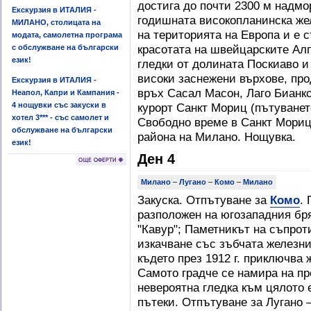
достига до почти 2300 м надмо
Екскурзия в ИТАЛИЯ -
годишната високопланинска же
МИЛАНО, столицата на
на територията на Европа и е 
модата, самолетна програма
красотата на швейцарските Ал
с обслужване на български
език!
гледки от долината Поскиаво и
високи заснежени върхове, про
Екскурзия в ИТАЛИЯ -
връх Сасал Масон, Лаго Бианк
Неапол, Капри и Кампания -
4 нощувки със закуски в
курорт Санкт Мориц (пътуването
хотел 3*** - със самолет и
Свободно време в Санкт Мориц
обслужване на български
района на Милано. Нощувка.
език!
Ден 4
Милано
–
Лугано
–
Комо
–
Милано
Закуска. Отпътуване за
Комо
.
разположен на югозападния бр
"Кавур"; Паметникът на съпрот
изкачване със зъбчата железн
където през 1912 г. приключва
Самото градче се намира на пр
невероятна гледка към цялото е
пътеки. Отпътуване за Лугано 