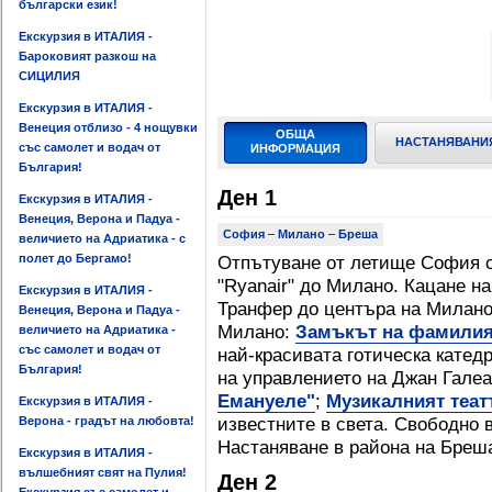
български език!
Екскурзия в ИТАЛИЯ -
Бароковият разкош на
СИЦИЛИЯ
Екскурзия в ИТАЛИЯ -
Венеция отблизо - 4 нощувки
ОБЩА
НАСТАНЯВАНИ
със самолет и водач от
ИНФОРМАЦИЯ
България!
Ден 1
Екскурзия в ИТАЛИЯ -
Венеция, Верона и Падуа -
София
–
Милано
–
Бреша
величието на Адриатика - с
полет до Бергамо!
Отпътуване от летище София с 
"Ryanair" до Милано. Кацане на
Екскурзия в ИТАЛИЯ -
Транфер до центъра на Милано
Венеция, Верона и Падуа -
Милано:
Замъкът на фамили
величието на Адриатика -
със самолет и водач от
най-красивата готическа катедр
България!
на управлението на Джан Гале
Емануеле"
;
Музикалният теат
Екскурзия в ИТАЛИЯ -
известните в света. Свободно 
Верона - градът на любовта!
Настаняване в района на Бреш
Екскурзия в ИТАЛИЯ -
вълшебният свят на Пулия!
Ден 2