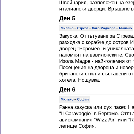
Швейцария, разположен на езер
италиански дворци. Връщане в
Ден 5
Милано
–
Стреза
–
Лаго Маджоре
–
Милано
Закуска. Отпътуване за Стреза
разходка с корабче до остров 
дворец "Боромео" и уникалната
напомнят на вавилонските. Св
Изола Мадре - най-големия от 
Посещение на двореца и невер
британски стил и съставени от
хотела. Нощувка.
Ден 6
Милано
–
София
Ранна закуска или сух пакет. 
"Il Caravaggio" в Бергамо. Отп
авиокомпания "Wizz Air" или "R
летище София.