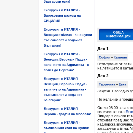
български език!
Екскурзия в ИТАЛИЯ -
Бароковият разкош на
СИЦИЛИЯ
Екскурзия в ИТАЛИЯ -
ОБЩА
Венеция отблизо - 4 нощувки
ИНФОРМАЦИЯ
със самолет и водач от
България!
Ден 1
Екскурзия в ИТАЛИЯ -
София
–
Катания
Венеция, Верона и Падуа -
Отпътуване от летищ
величието на Адриатика - с
на летището в Катан
полет до Бергамо!
Ден 2
Екскурзия в ИТАЛИЯ -
Венеция, Верона и Падуа -
Таормина
–
Етна
величието на Адриатика -
Закуска. Свободно в
със самолет и водач от
По желание и предв
България!
Около 08:00 часа отп
Екскурзия в ИТАЛИЯ -
величествената
Етн
Верона - градът на любовта!
Пиндар я описва кат
откриват пред Вас по
Екскурзия в ИТАЛИЯ -
надморска височина.
вълшебният свят на Пулия!
загадъчната Етна. М
разнообразие от въз