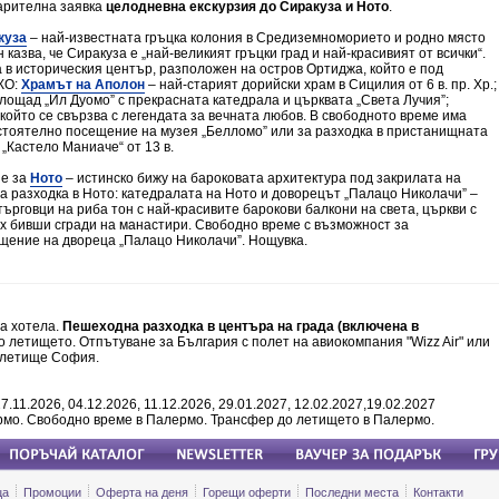
арителна заявка
целодневна екскурзия до Сиракуза и Ното
.
куза
– най-известната гръцка колония в Средиземноморието и родно място
казва, че Сиракуза е „най-великият гръцки град и най-красивият от всички“.
в историческия център, разположен на остров Ортиджа, който е под
КО:
Храмът на Аполон
– най-старият дорийски храм в Сицилия от 6 в. пр. Хр.;
лощад „Ил Дуомо” с прекрасната катедрала и църквата „Света Лучия”;
 който се свързва с легендата за вечната любов. В свободното време има
стоятелно посещение на музея „Белломо” или за разходка в пристанищната
„Кастело Маниаче“ от 13 в.
не за
Ното
– истинско бижу на бароковата архитектура под закрилата на
разходка в Ното: катедралата на Ното и доворецът „Палацо Николачи” –
търговци на риба тон с най-красивите барокови балкони на света, църкви с
х бивши сгради на манастири. Свободно време с възможност за
щение на двореца „Палацо Николачи”. Нощувка.
на хотела.
Пешеходна разходка в центъра на града (включена в
 летището. Отпътуване за България с полет на авиокомпания "Wizz Air" или
а летище София.
27.11.2026, 04.12.2026, 11.12.2026, 29.01.2027, 12.02.2027,19.02.2027
рмо. Свободно време в Палермо. Трансфер до летището в Палермо.
ца
Промоции
Оферта на деня
Горещи оферти
Последни места
Контакти