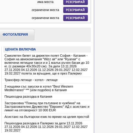
има места
ограничени места
ограничени места
има места
има места
ФОТОГАЛЕРИЯ
има места
ЦЕНАТА ВКЛЮЧВА
има места
Самолетен билет за директен полет София - Катания -
има места
София на авиокомпания "Wizz air" или "Ryanair" с
включени летищни такси и и 1 малък ръчен багаж до 10
има места
кг. (с размери 40х30х20 см). За дати 13.11.2026
27.11.2026 04.12.2026 11.12.2026 29.01.2027 12.02.2027
19.02.2027 полета за връщане, ще е през Палермо
има места
Трансфер летище - хотел - летище
има места
3 нощувки със закуски в хотел "Best Western
Mediterraneo" *** (или подобен) в Катания
има места
Пешеходна разходка в Катания
има места
Застраховка "Помощ при пътуване в чужбина" на
има места
Застрахователно Дружество "Евроинс" АД с асистанс и
лимит на отговорност 10 000 EUR
има места
Асистанс на български език по време на целия престой
има места
Пешеходна разходка в Палермо за дати 13.11.2026
27.11.2026 04.12.2026 11.12.2026 29.01.2027 12.02.2027
има места
19.02.2027