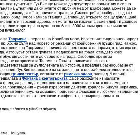
иканват туристите. Тук Вие ще можете да дегустирате ароматния и силно
13.05.2027 г.
€429.00
гънят на Етна“ или да си купите от вкусния мед от Дзаферана, можете да се
о, да „изследвате“ страничните кратери „Силвестри“ и, разбира се, да се
20.05.2027 г.
€499.00
ански обяд. Тук се намира станция „Сапиенца“, откъдето срещу доплащане
зираните и търсещи адреналин могат да се изкачат с въжен лифт и джипове
03.06.2027 г.
€379.00
нтралните кратери на вулкана на близо 3000 м надморска височина за
од вулканолог.
10.06.2027 г.
€379.00
не за
Таормина
– перлата на Йонийско море. Известният сицилиански курорт
24.06.2027 г.
€379.00
. пр. Хр. на хълм над морето от бежанци от крайбрежния гръцки град Наксос.
положение на Таормина е причина за прекрасната панорама, откриваща се
02.08.2027 г.
€379.00
ада. Автобусът оставя групата в подножието на града, откъдето чрез
16.08.2027 г.
€379.00
втобус ще достигнете до сърцето на града. Свободно време за
еждане на красивата Таормина. Градът привлича със своите
23.09.2027 г.
€479.00
видетелстващи за дълголетната му история, и предлага разнообразие от
лечение. Тук Вие ще можете да се запознаете със забележителностите на
14.10.2027 г.
€379.00
яващия
гръцки театър
, останките от
римския одеон
, площад „9 април“,
атедралата и
Фонтана с кентавърката
, да се разходите из малките
21.10.2027 г.
€359.00
а града, да разгледате множеството магазинчета, в които ще намерите
ова произведения – ръчно изработени дантели, коралови бижута, керамика,
28.10.2027 г.
€359.00
изключителния вкус на домашно приготвени сладкиши и любимия италиански
отдъхнете в някое от прекрасните кафенета, сервиращи ароматно
18.11.2027 г.
€339.00
02.12.2027 г.
€359.00
 топли дрехи и удобни обувки!
16.12.2027 г.
€359.00
реме. Нощувка.