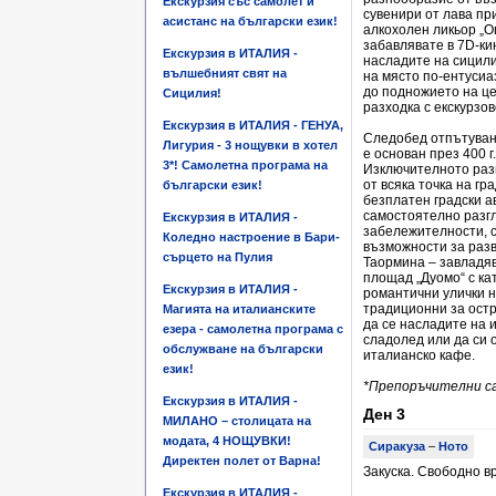
Екскурзия със самолет и
сувенири от лава пр
асистанс на български език!
алкохолен ликьор „О
забавлявате в 7D-кин
Екскурзия в ИТАЛИЯ -
насладите на сицили
вълшебният свят на
на място по-ентусиа
до подножието на це
Сицилия!
разходка с екскурзов
Екскурзия в ИТАЛИЯ - ГЕНУА,
Следобед отпътува
Лигурия - 3 нощувки в хотел
е основан през 400 г
3*! Самолетна програма на
Изключителното раз
от всяка точка на гр
български език!
безплатен градски а
самостоятелно разгл
Екскурзия в ИТАЛИЯ -
забележителности, с
Коледно настроение в Бари-
възможности за разв
сърцето на Пулия
Таормина – завлад
площад „Дуомо“ с к
Екскурзия в ИТАЛИЯ -
романтични улички н
традиционни за остр
Магията на италианските
да се насладите на 
езера - самолетна програма с
сладолед или да си 
обслужване на български
италианско кафе.
език!
*Препоръчителни са
Екскурзия в ИТАЛИЯ -
Ден 3
МИЛАНО – столицата на
модата, 4 НОЩУВКИ!
Сиракуза
–
Ното
Директен полет от Варна!
Закуска. Свободно в
Екскурзия в ИТАЛИЯ -