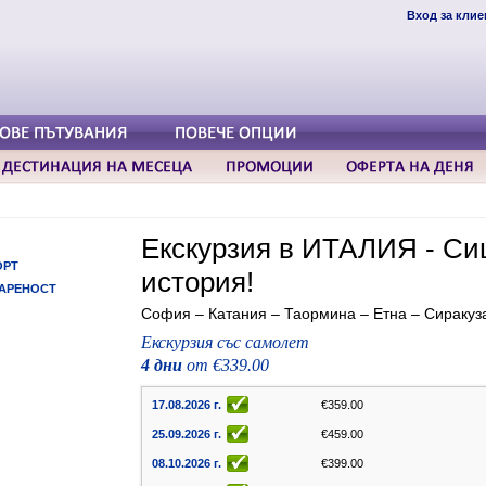
Вход за клие
Екскурзия в ИТАЛИЯ - Сиц
ОРТ
история!
АРЕНОСТ
София – Катания – Таормина – Етна – Сиракуз
Екскурзия със самолет
4 дни
от €339.00
17.08.2026 г.
€359.00
25.09.2026 г.
€459.00
08.10.2026 г.
€399.00