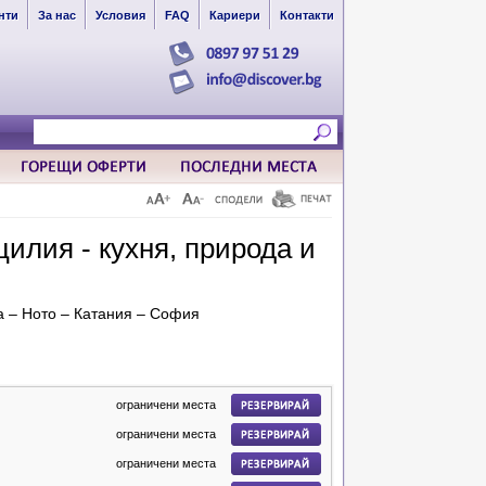
нти
За нас
Условия
FAQ
Кариери
Контакти
илия - кухня, природа и
а – Ното – Катания – София
ограничени места
ограничени места
ограничени места