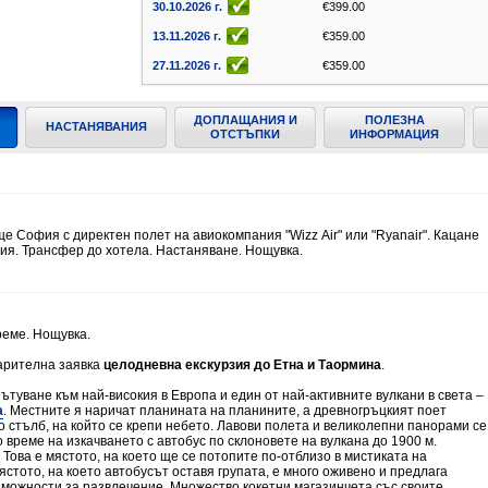
30.10.2026 г.
€399.00
13.11.2026 г.
€359.00
27.11.2026 г.
€359.00
04.12.2026 г.
€379.00
ДОПЛАЩАНИЯ И
ПОЛЕЗНА
11.12.2026 г.
€359.00
НАСТАНЯВАНИЯ
ОТСТЪПКИ
ИНФОРМАЦИЯ
07.01.2027 г.
€499.00
28.01.2027 г.
€499.00
29.01.2027 г.
€379.00
е София с директен полет на авиокомпания "Wizz Аir" или "Ryanair". Кацане
04.02.2027 г.
€499.00
ия. Трансфер до хотела. Настаняване. Нощувка.
12.02.2027 г.
€379.00
19.02.2027 г.
€379.00
25.02.2027 г.
€499.00
реме. Нощувка.
11.03.2027 г.
€379.00
арителна заявка
целодневна екскурзия до Етна и Таормина
.
18.03.2027 г.
€379.00
ътуване към най-високия в Европа и един от най-активните вулкани в света –
а
. Местните я наричат планината на планините, а древногръцкият поет
08.04.2027 г.
€429.00
о стълб, на който се крепи небето. Лавови полета и великолепни панорами се
 време на изкачването с автобус по склоновете на вулкана до 1900 м.
22.04.2027 г.
€429.00
 Това е мястото, на което ще се потопите по-отблизо в мистиката на
ястото, на което автобусът оставя групата, е много оживено и предлага
06.05.2027 г.
€499.00
можности за развлечение. Множество кокетни магазинчета със своите