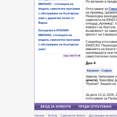
По желание и предв
МИЛАНО – столицата на
модата, самолетна програма
Отпътуване за
Сира
на Архимед. Цицерон 
с обслужване на български
Пешеходна разходка 
език с директен полет от
закрилата на ЮНЕС
Варна
площад „Архимед“; п
изворът на Аретуза,
Екскурзия в ИТАЛИЯ -
възможност за само
крепост на Сиракуза 
МИЛАНО, столицата на
модата, самолетна програма
Следобед отпътува
с обслужване на български
ЮНЕСКО. Пешеходна 
имението на богати 
език!
прилежащите към тя
самостоятелно посе
Ден 4
Катания
–
София
Закуска. Напускане 
цената).
Трансфер до
"Ryanair". Кацане н
За дати 13.11.2026, 
отпътуване за Пале
Начало
Хотели
Самолетни билети
Дестинация на месе