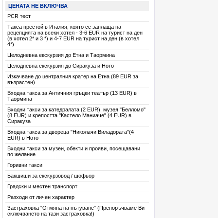
ЦЕНАТА НЕ ВКЛЮЧВА
има места
PCR тест
има места
Такса престой в Италия, която се заплаща на
рецепцията на всеки хотел - 3-6 EUR на турист на ден
има места
(в хотел 2* и 3 *) и 4-7 EUR на турист на ден (в хотел
4*)
има места
Целодневна екскурзия до Етна и Таормина
има места
Целодневна екскурзия до Сиракуза и Ното
има места
Изкачване до централния кратер на Етна (89 EUR за
възрастен)
има места
Входна такса за Античния гръцки театър (13 EUR) в
Таормина
има места
Входни такси за катедралата (2 EUR), музея "Белломо"
има места
(8 EUR) и крепостта "Кастело Маниаче" (4 EUR) в
Сиракуза
има места
Входна такса за дворецa "Николачи Виладората"(4
EUR) в Ното
има места
Входни такси за музеи, обекти и прояви, посещавани
има места
по желание
Горивни такси
има места
Бакшиши за екскурзовод / шофьор
има места
Градски и местен транспорт
Разходи от личен характер
Застраховка "Отмяна на пътуване" (Препоръчваме Ви
сключването на тази застраховка!)